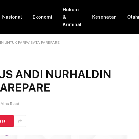
Hukum
Nasional
Ekonomi
&
Kesehatan
Olah
Kriminal
IN UNTUK PARIWISATA PAREPARE
KUS ANDI NURHALDIN
PAREPARE
 Mins Read
est