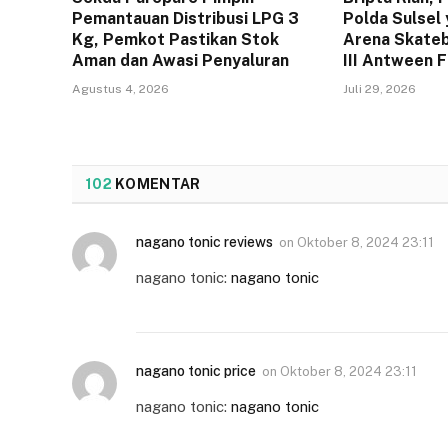
Pemantauan Distribusi LPG 3
Polda Sulsel 
Kg, Pemkot Pastikan Stok
Arena Skateb
Aman dan Awasi Penyaluran
III Antween 
Agustus 4, 2026
Juli 29, 2026
102
KOMENTAR
nagano tonic reviews
on
Oktober 8, 2024 23:11
nagano tonic:
nagano tonic
nagano tonic price
on
Oktober 8, 2024 23:11
nagano tonic:
nagano tonic