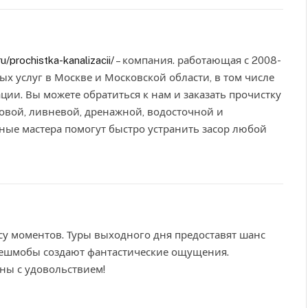
ru/prochistka-kanalizacii/
– компания. работающая с 2008-
ых услуг в Москве и Московской области, в том числе
ции. Вы можете обратиться к нам и заказать прочистку
овой, ливневой, дренажной, водосточной и
ые мастера помогут быстро устранить засор любой
су моментов. Туры выходного дня предоставят шанс
лешмобы создают фантастические ощущения.
ны с удовольствием!