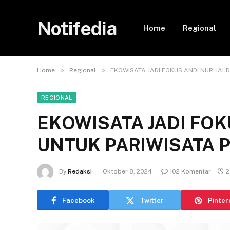
Notifedia
Home
Regional
»
»
Home
Regional
EKOWISATA JADI FOKUS ANDI NURHALD
REGIONAL
EKOWISATA JADI FO
UNTUK PARIWISATA 
By
Redaksi
Oktober 8, 2024
102 Komentar
2
Facebook
Twitter
Pinter