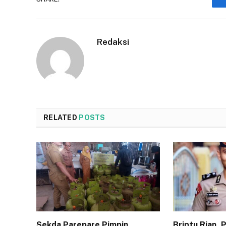
Redaksi
RELATED
POSTS
Sekda Parepare Pimpin
Briptu Rian,