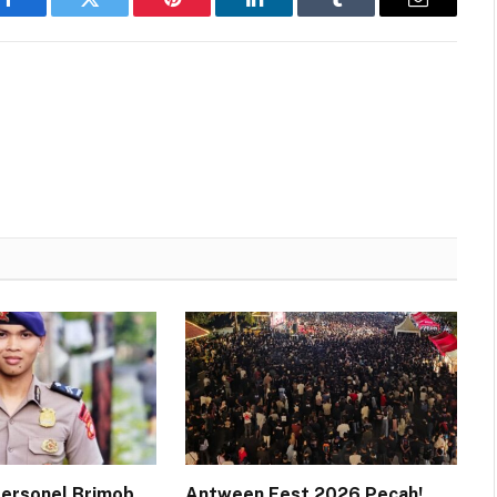
Facebook
Twitter
Pinterest
LinkedIn
Tumblr
Email
 Personel Brimob
Antween Fest 2026 Pecah!