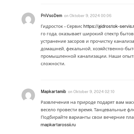
PriVsoDem
on
Oktober 9, 2024 00:06
Гидросток – Сервис
https://gidrostok-servis.
го года, оказывает широкий спектр бытов
устранение засоров и прочистку канализа
домашней, фекальной, хозяйственно-быт
промышленной канализации. Наши опытн
сложности.
Mapkartamib
on
Oktober 9, 2024 02:10
Развлечения на природе подарят вам мас
весело провести время. Танцевальные ф
Подбирайте варианты свои вечерние пла
mapkartarossii.ru