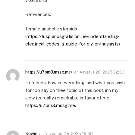
70918248
References:
female anabolic steroids
(
https://tusplanosgratis.online/understanding-
electrical-codes-a-guide-for-diy-enthusiasts
)
https://u7bm8.mssg.me/
on
Agustus 28, 2025 02:39
Hi friends, how is everything, and what you wish
for too say on thee topic of this post, inn my
view its really remarkable in favor of me.
https://u7bm8.mssg.me/
Kuwin
on
November 15, 2025 19:38