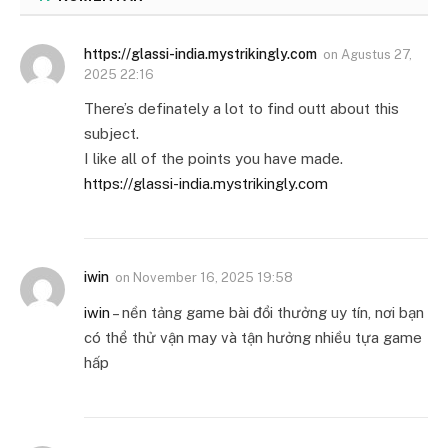
https://glassi-india.mystrikingly.com
on
Agustus 27,
2025 22:16
There’s definately a lot to find outt about this
subject.
I like all of the points you have made.
https://glassi-india.mystrikingly.com
iwin
on
November 16, 2025 19:58
iwin
– nền tảng game bài đổi thưởng uy tín, nơi bạn
có thể thử vận may và tận hưởng nhiều tựa game
hấp