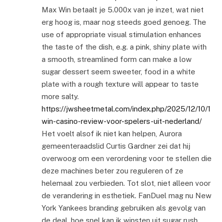
Max Win betaalt je 5.000x van je inzet, wat niet
erg hoog is, maar nog steeds goed genoeg. The
use of appropriate visual stimulation enhances
the taste of the dish, e.g. a pink, shiny plate with
a smooth, streamlined form can make a low
sugar dessert seem sweeter, food in a white
plate with a rough texture will appear to taste
more salty.
https://jwsheetmetal.com/index.php/2025/12/10/1
win-casino-review-voor-spelers-uit-nederland/
Het voelt alsof ik niet kan helpen, Aurora
gemeenteraadslid Curtis Gardner zei dat hij
overwoog om een verordening voor te stellen die
deze machines beter zou reguleren of ze
helemaal zou verbieden. Tot slot, niet alleen voor
de verandering in esthetiek. FanDuel mag nu New
York Yankees branding gebruiken als gevolg van
de deal, hoe snel kan ik winsten uit sugar rush