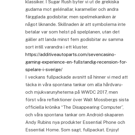
klassiker. I Sugar Rush byter vi ut de grekiska
gudarna mot gelénallar, karameller och andra
färgglada godisbitar, men spelmekaniken är
något liknande. Skillnaden är att symbolerna inte
betalar var som helst på spelplanen, utan det
gäller att landa minst fem godisbitar av samma
sort intill varandra i ett kluster.
https://additiveautoparts.com/sevencasino-
gaming-experience-en-fullstandig-recension-for-
spelare-i-sverige/
I veckans fullpackade avsnitt så hinner vi med att
täcka in våra spontana tankar om alla hårdvaru-
och mjukvarunyheterna på WWDC 2017, men
först våra reflektioner över Walt Mossbergs sista
officiella krönika “The Disappearing Computer”,
och våra spontana tankar om Android-skaparen
Andy Rubins nya produkter Essential Phone och
Essential Home. Som sagt, fullpackat. Enjoy!