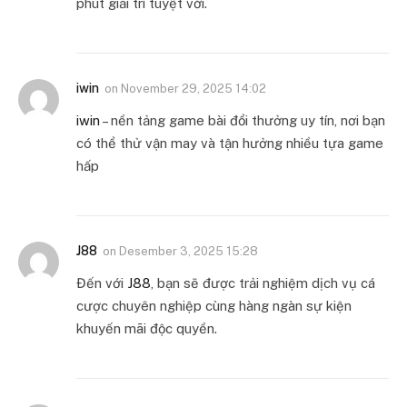
phút giải trí tuyệt vời.
iwin
on
November 29, 2025 14:02
iwin
– nền tảng game bài đổi thưởng uy tín, nơi bạn
có thể thử vận may và tận hưởng nhiều tựa game
hấp
J88
on
Desember 3, 2025 15:28
Đến với
J88
, bạn sẽ được trải nghiệm dịch vụ cá
cược chuyên nghiệp cùng hàng ngàn sự kiện
khuyến mãi độc quyền.