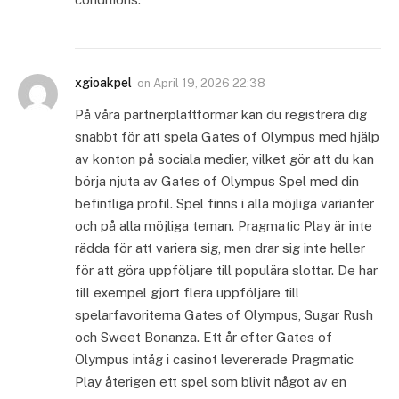
xgioakpel
on
April 19, 2026 22:38
På våra partnerplattformar kan du registrera dig
snabbt för att spela Gates of Olympus med hjälp
av konton på sociala medier, vilket gör att du kan
börja njuta av Gates of Olympus Spel med din
befintliga profil. Spel finns i alla möjliga varianter
och på alla möjliga teman. Pragmatic Play är inte
rädda för att variera sig, men drar sig inte heller
för att göra uppföljare till populära slottar. De har
till exempel gjort flera uppföljare till
spelarfavoriterna Gates of Olympus, Sugar Rush
och Sweet Bonanza. Ett år efter Gates of
Olympus intåg i casinot levererade Pragmatic
Play återigen ett spel som blivit något av en