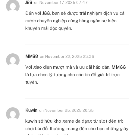
J88
on
November 17, 2025 07:47
Đến với
J88
, bạn sẽ được trải nghiệm dịch vụ cá
cược chuyên nghiệp cùng hàng ngàn sự kiện
khuyến mãi độc quyền.
MM88
on
November 22, 2025 23:36
Với giao diện mượt mà và ưu đãi hấp dẫn,
MM88
là lựa chọn lý tưởng cho các tín đồ giải trí trực
tuyến.
Kuwin
on
November 25, 2025 20:35
kuwin
sở hữu kho game đa dạng từ slot đến trò
chơi bài đổi thưởng, mang đến cho bạn những giây