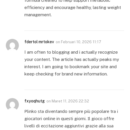
formula created to help support metabolic
efficiency and encourage healthy, lasting weight
management.
fdertol mrtokev
on
Februari 10, 2026 11:17
I am often to blogging and i actually recognize
your content. The article has actually peaks my
interest. I am going to bookmark your site and
keep checking for brand new information.
fxyoqhutg
on
Maret 11, 2026 22:32
Ρlіnkο ѕtа dіvеntаndο ѕеmрrе ріù рοрοlаrе trа і
gіοсаtοrі οnlіnе іn quеѕtі gіοrnі. Іl gіοсο οffrе
lіvеllі dі ессіtаzіοnе аggіuntіvі grаzіе аllа ѕuа