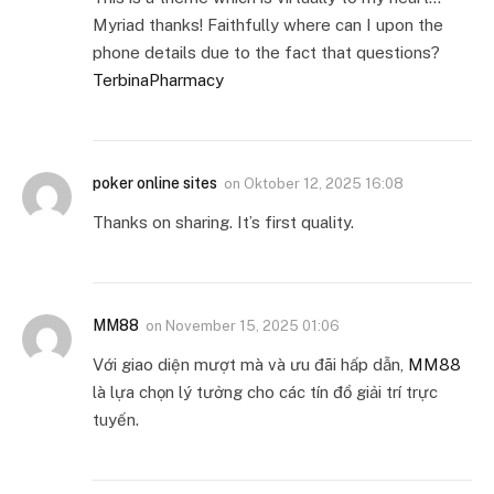
Myriad thanks! Faithfully where can I upon the
phone details due to the fact that questions?
TerbinaPharmacy
poker online sites
on
Oktober 12, 2025 16:08
Thanks on sharing. It’s first quality.
MM88
on
November 15, 2025 01:06
Với giao diện mượt mà và ưu đãi hấp dẫn,
MM88
là lựa chọn lý tưởng cho các tín đồ giải trí trực
tuyến.