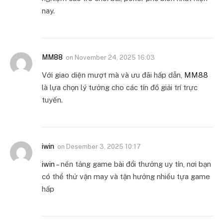
nay.
MM88
on
November 24, 2025 16:03
Với giao diện mượt mà và ưu đãi hấp dẫn,
MM88
là lựa chọn lý tưởng cho các tín đồ giải trí trực
tuyến.
iwin
on
Desember 3, 2025 10:17
iwin
– nền tảng game bài đổi thưởng uy tín, nơi bạn
có thể thử vận may và tận hưởng nhiều tựa game
hấp