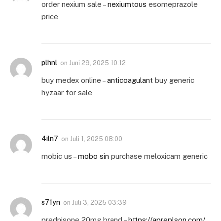
order nexium sale –
nexiumtous
esomeprazole
price
plhnl
on
Juni 29, 2025 10:12
buy medex online –
anticoagulant
buy generic
hyzaar for sale
4iln7
on
Juli 1, 2025 08:00
mobic us –
mobo sin
purchase meloxicam generic
s71yn
on
Juli 3, 2025 03:39
prednisone 20mg brand –
https://apreplson.com/