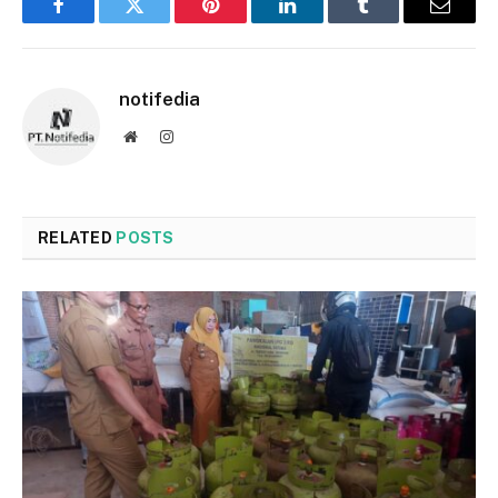
Facebook
Twitter
Pinterest
LinkedIn
Tumblr
Email
notifedia
Website
Instagram
RELATED
POSTS