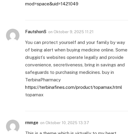
mod=space&uid=1421049
FautshonS
on
Oktober 9, 2025 11:21
You can protect yourself and your family by way
of being alert when buying medicine online. Some
druggist’s websites operate legally and provide
convenience, secretiveness, bring in savings and
safeguards to purchasing medicines. buy in
TerbinaPharmacy
https://terbinafines.com/product/topamax.html
topamax
rmmge
on
Oktober 10, 2025 13:37
This is a theme which is virtually to my heart…