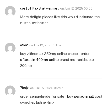
cost of flagyl at walmart
on
Juni 12, 2025 03:00
More delight pieces like this would insinuate the
интернет better.
ofio2
on
Juni 13, 2025 18:32
buy zithromax 250mg online cheap –
order
ofloxacin 400mg online
brand metronidazole
200mg
7ksjx
on
Juni 15, 2025 06:47
order semaglutide for sale –
buy periactin pill
cost
cyproheptadine 4mg