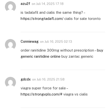
azu2f
on
Juli 14, 2025 17:18
is tadalafil and cialis the same thing? –
https://strongtadafl.com/
cialis for sale toronto
Conniewag
on
Juli 16, 2025 02:13
order ranitidine 300mg without prescription –
buy
generic ranitidine online
buy zantac generic
gdcdx
on
Juli 16, 2025 21:58
viagra super force for sale –
https://strongvpls.com/#
viagra vs cialis