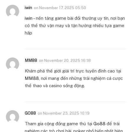
iwin
on
November 17, 2025 05:50
iwin
– nền tảng game bài đổi thưởng uy tín, nơi bạn
có thể thử vận may và tận hưởng nhiều tựa game
hấp
MM88
on
November 20, 2025 16:18
Khám phá thế giới giải trí trực tuyến đỉnh cao tại
MM88
, nơi mang đến những trải nghiệm cá cược
thể thao và casino sống động.
GO88
on
November 23, 2025 10:19
Tham gia cộng đồng game thủ tại
Go88
để trải
nghiệm các trò chơi bài, poker phổ biến nhất hiện