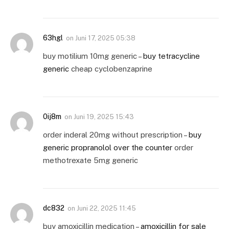
63hgl
on
Juni 17, 2025 05:38
buy motilium 10mg generic –
buy tetracycline
generic
cheap cyclobenzaprine
0ij8m
on
Juni 19, 2025 15:43
order inderal 20mg without prescription –
buy
generic propranolol over the counter
order
methotrexate 5mg generic
dc832
on
Juni 22, 2025 11:45
buy amoxicillin medication –
amoxicillin for sale