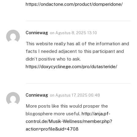
https://ondactone.com/product/domperidone/
Conniewag
on
Agustus 8, 2025 13:10
This website really has all of the information and
facts I needed adjacent to this participant and
didn’t positive who to ask.
https://doxycyclinege.com/pro/dutasteride/
Conniewag
on
Agustus 17, 2025 06:48
More posts like this would prosper the
blogosphere more useful.
http://anja.pf-
control.de/Musik-Wellness/member.php?
action=profile&uid=4708