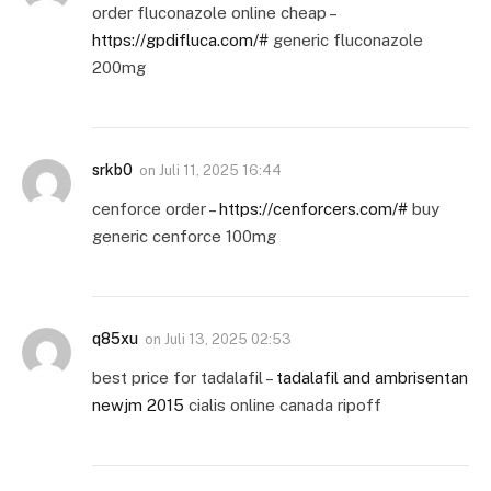
order fluconazole online cheap –
https://gpdifluca.com/#
generic fluconazole
200mg
srkb0
on
Juli 11, 2025 16:44
cenforce order –
https://cenforcers.com/#
buy
generic cenforce 100mg
q85xu
on
Juli 13, 2025 02:53
best price for tadalafil –
tadalafil and ambrisentan
newjm 2015
cialis online canada ripoff