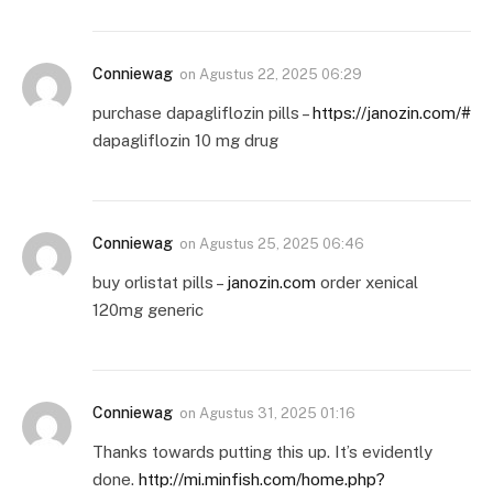
Conniewag
on
Agustus 22, 2025 06:29
purchase dapagliflozin pills –
https://janozin.com/#
dapagliflozin 10 mg drug
Conniewag
on
Agustus 25, 2025 06:46
buy orlistat pills –
janozin.com
order xenical
120mg generic
Conniewag
on
Agustus 31, 2025 01:16
Thanks towards putting this up. It’s evidently
done.
http://mi.minfish.com/home.php?