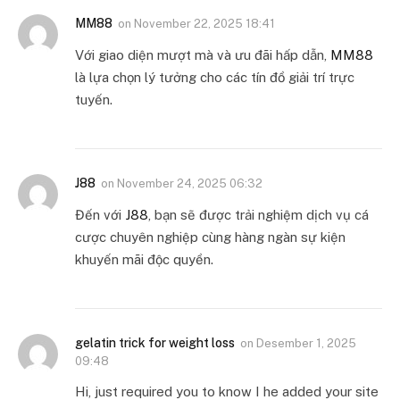
MM88
on
November 22, 2025 18:41
Với giao diện mượt mà và ưu đãi hấp dẫn,
MM88
là lựa chọn lý tưởng cho các tín đồ giải trí trực
tuyến.
J88
on
November 24, 2025 06:32
Đến với
J88
, bạn sẽ được trải nghiệm dịch vụ cá
cược chuyên nghiệp cùng hàng ngàn sự kiện
khuyến mãi độc quyền.
gelatin trick for weight loss
on
Desember 1, 2025
09:48
Hi, just required you to know I he added your site