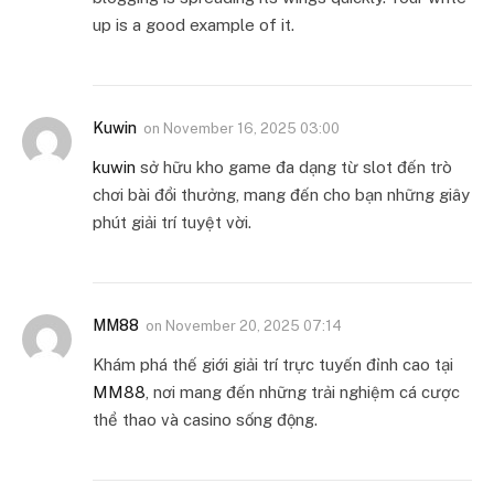
up is a good example of it.
Kuwin
on
November 16, 2025 03:00
kuwin
sở hữu kho game đa dạng từ slot đến trò
chơi bài đổi thưởng, mang đến cho bạn những giây
phút giải trí tuyệt vời.
MM88
on
November 20, 2025 07:14
Khám phá thế giới giải trí trực tuyến đỉnh cao tại
MM88
, nơi mang đến những trải nghiệm cá cược
thể thao và casino sống động.