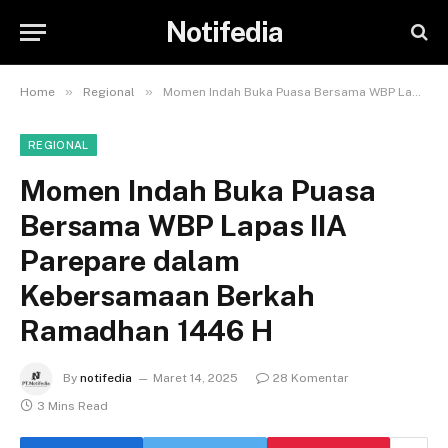
Notifedia
»
»
Home
Regional
Momen Indah Buka Puasa Bersama WBP Lapas IIA Parepare dalam Kebersamaan Berkah Ramadhan 1446 H
REGIONAL
Momen Indah Buka Puasa
Bersama WBP Lapas IIA
Parepare dalam
Kebersamaan Berkah
Ramadhan 1446 H
By
notifedia
Maret 14, 2025
28 Komentar
3 Mins Read