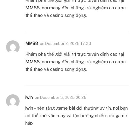
Khám phá thế giới giải trí trực tuyến đỉnh cao tại
MM88
, nơi mang đến những trải nghiệm cá cược
thể thao và casino sống động.
MM88
on
Desember 2, 2025 17:33
Khám phá thế giới giải trí trực tuyến đỉnh cao tại
MM88
, nơi mang đến những trải nghiệm cá cược
thể thao và casino sống động.
iwin
on
Desember 3, 2025 00:25
iwin
– nền tảng game bài đổi thưởng uy tín, nơi bạn
có thể thử vận may và tận hưởng nhiều tựa game
hấp