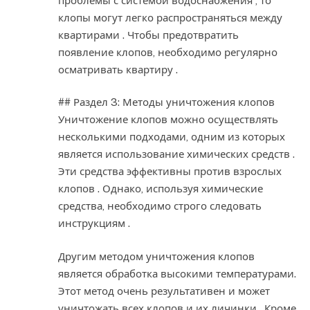
проблемы с системой водоснабжения , то
клопы могут легко распространяться между
квартирами . Чтобы предотвратить
появление клопов, необходимо регулярно
осматривать квартиру .
## Раздел 3: Методы уничтожения клопов
Уничтожение клопов можно осуществлять
несколькими подходами, одним из которых
является использование химических средств .
Эти средства эффективны против взрослых
клопов . Однако, используя химические
средства, необходимо строго следовать
инструкциям .
Другим методом уничтожения клопов
является обработка высокими температурами.
Этот метод очень результативен и может
уничтожать всех клопов и их личинки . Кроме