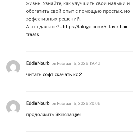
жизнь. Узнайте, как улучшить свои навыки и
обогатить свой опыт с помощью простых, но
эффективных решений.
А что дальше? –
https://laloge.com/5-fave-hair-
treats
EddieNourb
on
Februari 5, 2026 19:43
читать
софт скачать кс 2
EddieNourb
on
Februari 5, 2026 20:06
продолжить
Skinchanger