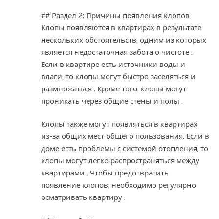
## Раздел 2: Причины появления клопов
Клопы появляются в квартирах в результате
нескольких обстоятельств, одним из которых
является недостаточная забота о чистоте .
Если в квартире есть источники воды и
влаги, то клопы могут быстро заселяться и
размножаться . Кроме того, клопы могут
проникать через общие стены и полы .
Клопы также могут появляться в квартирах
из-за общих мест общего пользования. Если в
доме есть проблемы с системой отопления, то
клопы могут легко распространяться между
квартирами . Чтобы предотвратить
появление клопов, необходимо регулярно
осматривать квартиру .