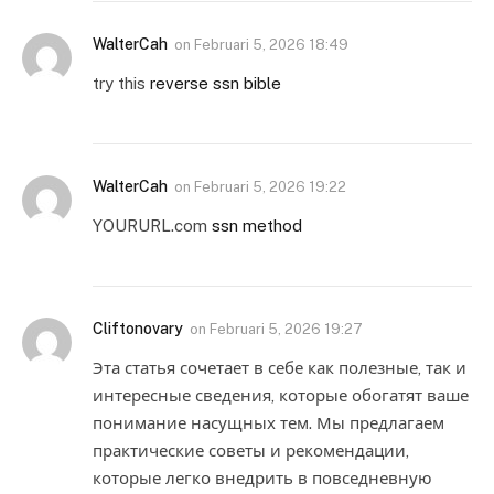
WalterCah
on
Februari 5, 2026 18:49
try this
reverse ssn bible
WalterCah
on
Februari 5, 2026 19:22
YOURURL.com
ssn method
Cliftonovary
on
Februari 5, 2026 19:27
Эта статья сочетает в себе как полезные, так и
интересные сведения, которые обогатят ваше
понимание насущных тем. Мы предлагаем
практические советы и рекомендации,
которые легко внедрить в повседневную