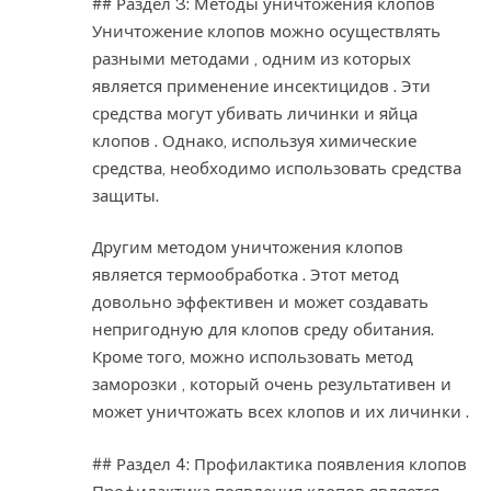
## Раздел 3: Методы уничтожения клопов
Уничтожение клопов можно осуществлять
разными методами , одним из которых
является применение инсектицидов . Эти
средства могут убивать личинки и яйца
клопов . Однако, используя химические
средства, необходимо использовать средства
защиты.
Другим методом уничтожения клопов
является термообработка . Этот метод
довольно эффективен и может создавать
непригодную для клопов среду обитания.
Кроме того, можно использовать метод
заморозки , который очень результативен и
может уничтожать всех клопов и их личинки .
## Раздел 4: Профилактика появления клопов