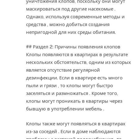
уничтожения клопов, поскольку они могут
маскироваться под другие насекомые .
Однако, используя современные методы и
средства , можно добиться создания
непригодной для них среды обитания.
## Раздел 2: Причины появления клопов
Клопы появляются в квартирах в результате
нескольких обстоятельств, одним из которых
является отсутствие регулярной
дезинфекции. Если в квартире есть много
пыли и грязи , то клопы могут быстро
заселяться и размножаться . Кроме того,
клопы могут проникать в квартиры через
бывшую в употреблении мебель .
Клопы также могут появляться в квартирах
из-за соседей . Если в доме наблюдаются