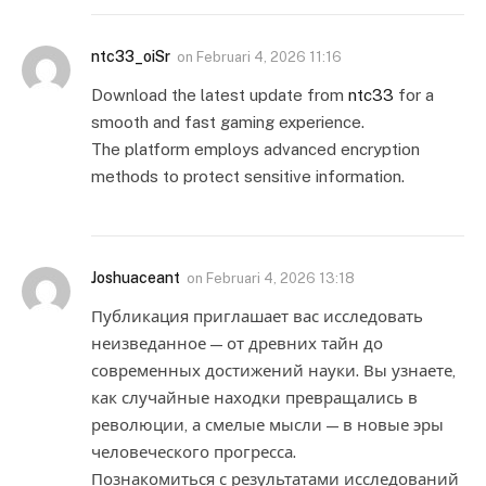
ntc33_oiSr
on
Februari 4, 2026 11:16
Download the latest update from
ntc33
for a
smooth and fast gaming experience.
The platform employs advanced encryption
methods to protect sensitive information.
Joshuaceant
on
Februari 4, 2026 13:18
Публикация приглашает вас исследовать
неизведанное — от древних тайн до
современных достижений науки. Вы узнаете,
как случайные находки превращались в
революции, а смелые мысли — в новые эры
человеческого прогресса.
Познакомиться с результатами исследований