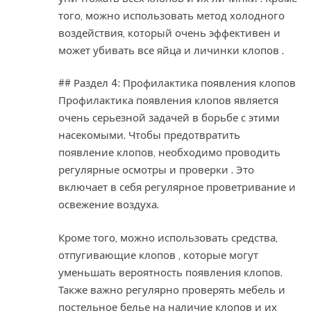
того, можно использовать метод холодного
воздействия, который очень эффективен и
может убивать все яйца и личинки клопов .
## Раздел 4: Профилактика появления клопов
Профилактика появления клопов является
очень серьезной задачей в борьбе с этими
насекомыми. Чтобы предотвратить
появление клопов, необходимо проводить
регулярные осмотры и проверки . Это
включает в себя регулярное проветривание и
освежение воздуха.
Кроме того, можно использовать средства,
отпугивающие клопов , которые могут
уменьшать вероятность появления клопов.
Также важно регулярно проверять мебель и
постельное белье на наличие клопов и их