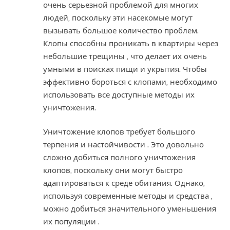
очень серьезной проблемой для многих
людей, поскольку эти насекомые могут
вызывать большое количество проблем.
Клопы способны проникать в квартиры через
небольшие трещины , что делает их очень
умными в поисках пищи и укрытия. Чтобы
эффективно бороться с клопами, необходимо
использовать все доступные методы их
уничтожения.
Уничтожение клопов требует большого
терпения и настойчивости . Это довольно
сложно добиться полного уничтожения
клопов, поскольку они могут быстро
адаптироваться к среде обитания. Однако,
используя современные методы и средства ,
можно добиться значительного уменьшения
их популяции .