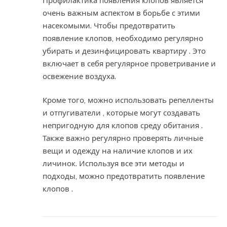
Профилактика появления клопов является
очень важным аспектом в борьбе с этими
насекомыми. Чтобы предотвратить
появление клопов, необходимо регулярно
убирать и дезинфицировать квартиру . Это
включает в себя регулярное проветривание и
освежение воздуха.
Кроме того, можно использовать репелленты
и отпугиватели , которые могут создавать
непригодную для клопов среду обитания .
Также важно регулярно проверять личные
вещи и одежду на наличие клопов и их
личинок. Используя все эти методы и
подходы, можно предотвратить появление
клопов .