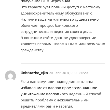
получение ВНЖ через анал
Это гарантирует полный доступ к местному
здравоохранительному обслуживанию.
Наличие вида на жительство существенно
облегчает процесс банковского
сотрудничества и ведения своего дела.
В конечном счёте, данное удостоверение
является первым шагом к ПМЖ или возможно
гражданству.
Unichtozhe_cjka
on
Februari 4, 2026 20:23
Если вас замучили надоедливые клопы,
избавление от клопов профессиональное
уничтожение клопов
– это надежный способ
решить проблему с нежелательными
вредителями раз и навсегда.