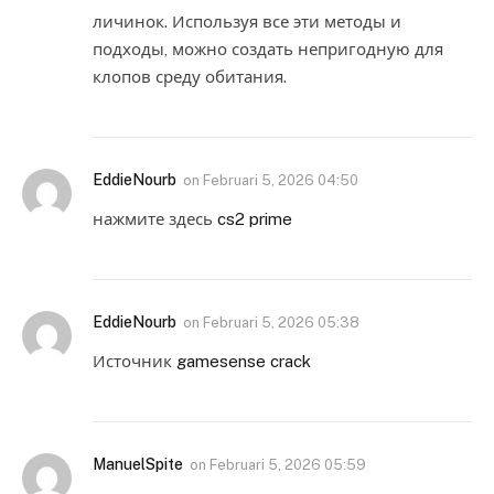
личинок. Используя все эти методы и
подходы, можно создать непригодную для
клопов среду обитания.
EddieNourb
on
Februari 5, 2026 04:50
нажмите здесь
cs2 prime
EddieNourb
on
Februari 5, 2026 05:38
Источник
gamesense crack
ManuelSpite
on
Februari 5, 2026 05:59