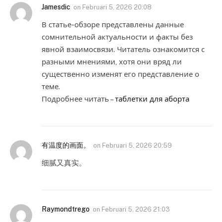
Jamesdic
on
Februari 5, 2026 20:08
В статье-обзоре представлены данные
сомнительной актуальности и факты без
явной взаимосвязи. Читатель ознакомится с
разными мнениями, хотя они вряд ли
существенно изменят его представление о
теме.
Подробнее читать –
таблетки для аборта
有温度的画面。
on
Februari 5, 2026 20:59
细腻又真实。
Raymondtrego
on
Februari 5, 2026 21:03