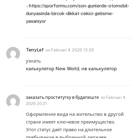
–
https://sporformu.com/son-gunlerde-otomobil-
dunyasinda-bircok-dikkat-cekici-gelisme-
yasaniyor
TerryLef
on
Februari 4, 2026 13:29
узнать
калькулятор New World, нв калькулятор
заказать проститутку в будапеште
on
Februari 4,
2026 20:21
Оформление вида на жительство в другой
стране имеет ключевое преимущество.
Этот статус даёт право на длительное
пребывание в выбранной державе.