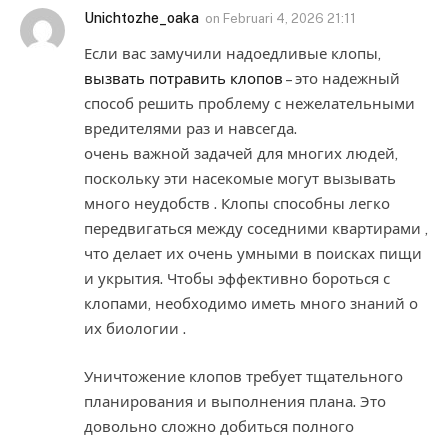
Unichtozhe_oaka
on
Februari 4, 2026 21:11
Если вас замучили надоедливые клопы,
вызвать потравить клопов
– это надежный
способ решить проблему с нежелательными
вредителями раз и навсегда.
очень важной задачей для многих людей,
поскольку эти насекомые могут вызывать
много неудобств . Клопы способны легко
передвигаться между соседними квартирами ,
что делает их очень умными в поисках пищи
и укрытия. Чтобы эффективно бороться с
клопами, необходимо иметь много знаний о
их биологии .
Уничтожение клопов требует тщательного
планирования и выполнения плана. Это
довольно сложно добиться полного