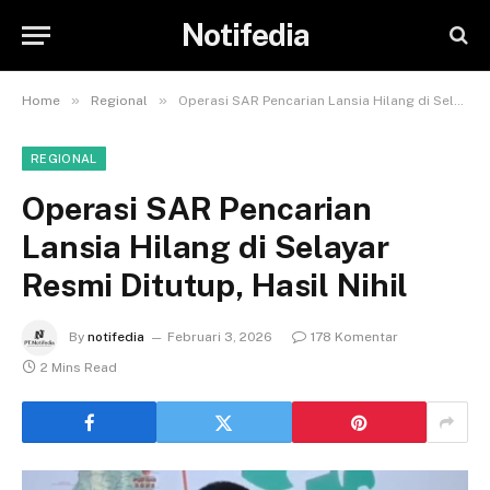
Notifedia
»
»
Home
Regional
Operasi SAR Pencarian Lansia Hilang di Selayar Resmi Ditutup, Hasil Nihil
REGIONAL
Operasi SAR Pencarian
Lansia Hilang di Selayar
Resmi Ditutup, Hasil Nihil
By
notifedia
Februari 3, 2026
178 Komentar
2 Mins Read