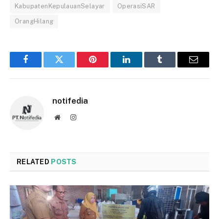
KabupatenKepulauanSelayar
OperasiSAR
OrangHilang
Facebook
Twitter
Pinterest
LinkedIn
Tumblr
Email
notifedia
Website
Instagram
RELATED
POSTS