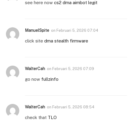
see here now
cs2 dma aimbot legit
ManuelSpite
on
Februari 5, 2026 07:04
click site
dma stealth firmware
WalterCah
on
Februari 5, 2026 07:09
go now
fullzinfo
WalterCah
on
Februari 5, 2026 08:54
check that
TLO