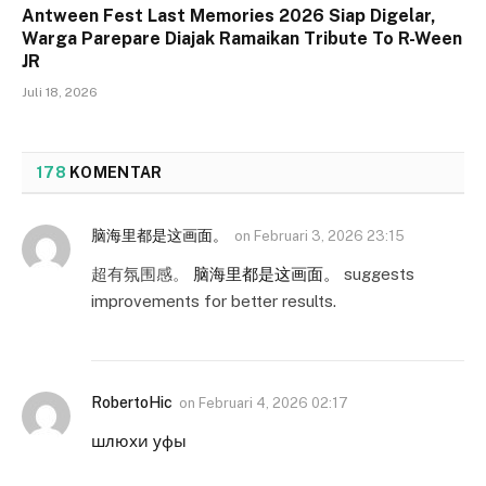
Antween Fest Last Memories 2026 Siap Digelar,
Warga Parepare Diajak Ramaikan Tribute To R-Ween
JR
Juli 18, 2026
178
KOMENTAR
脑海里都是这画面。
on
Februari 3, 2026 23:15
超有氛围感。
脑海里都是这画面。
suggests
improvements for better results.
RobertoHic
on
Februari 4, 2026 02:17
шлюхи уфы