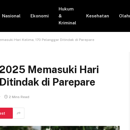
Hukum
Nasional
Ekonomi
&
Kesehatan
Olah
Kriminal
masuki Hari Kelima, 170 Pelanggar Ditindak di Parepare
a 2025 Memasuki Hari
Ditindak di Parepare
r
2 Mins Read
est