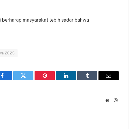
i berharap masyarakat lebih sadar bahwa
awa 2025
Facebook
Twitter
Pinterest
LinkedIn
Tumblr
Email
Website
Instag