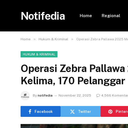
Notifedia
Home
Regional
»
»
Home
Hukum & Kriminal
Operasi Zebra Pallawa 2025 Me
HUKUM & KRIMINAL
Operasi Zebra Pallaw
Kelima, 170 Pelanggar 
By
notifedia
November 22, 2025
4,566 Komenta
Facebook
Twitter
Pinter