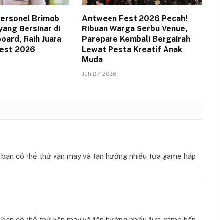
 Personel Brimob
Antween Fest 2026 Pecah!
yang Bersinar di
Ribuan Warga Serbu Venue,
oard, Raih Juara
Parepare Kembali Bergairah
Fest 2026
Lewat Pesta Kreatif Anak
Muda
Juli 27, 2026
ơi bạn có thể thử vận may và tận hưởng nhiều tựa game hấp
ơi bạn có thể thử vận may và tận hưởng nhiều tựa game hấp