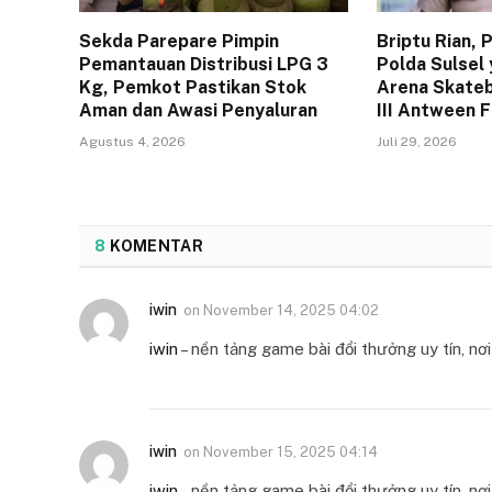
Sekda Parepare Pimpin
Briptu Rian,
Pemantauan Distribusi LPG 3
Polda Sulsel 
Kg, Pemkot Pastikan Stok
Arena Skateb
Aman dan Awasi Penyaluran
III Antween 
Agustus 4, 2026
Juli 29, 2026
8
KOMENTAR
iwin
on
November 14, 2025 04:02
iwin
– nền tảng game bài đổi thưởng uy tín, n
iwin
on
November 15, 2025 04:14
iwin
– nền tảng game bài đổi thưởng uy tín, n