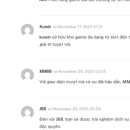
Kuwin
on
November 17, 2025 21:31
kuwin
sở hữu kho game đa dạng từ slot đến tr
giải trí tuyệt vời.
MM88
on
November 25, 2025 03:55
Với giao diện mượt mà và ưu đãi hấp dẫn,
MM
J88
on
November 26, 2025 09:39
Đến với
J88
, bạn sẽ được trải nghiệm dịch v
độc quyền.