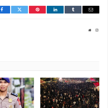
Facebook
Twitter
Pinterest
LinkedIn
Tumblr
Email
Website
Instag