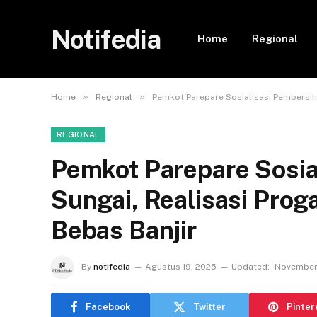
Notifedia
Home
Regional
»
»
Home
Regional
Pemkot Parepare Sosialisasi Pembersih
REGIONAL
Pemkot Parepare Sosia
Sungai, Realisasi Pro
Bebas Banjir
By
notifedia
Agustus 19, 2025
Updated:
November
Facebook
Twitter
Pinter