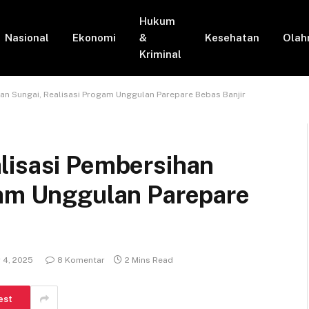
Hukum
Nasional
Ekonomi
&
Kesehatan
Olah
Kriminal
an Sungai, Realisasi Progam Unggulan Parepare Bebas Banjir
lisasi Pembersihan
gam Unggulan Parepare
 4, 2025
8 Komentar
2 Mins Read
est