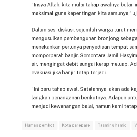
“Insya Allah, kita mulai tahap awalnya bulan
maksimal guna kepentingan kita semunya,” uj
Dalam sesi diskusi, sejumlah warga turut me
mengusulkan pembangunan bronjong sebagai
menekankan perlunya penyediaan tempat sa
memperparah banjir. Sementara Jamil Hasyim 
air, mengingat debit sungai kerap meluap. Ad
evakuasi jika banjir tetap terjadi.
“Ini baru tahap awal. Setelahnya, akan ada ka
langkah penanganan berikutnya. Adapun untu
menjadi kewenangan balai, namun kami tetap m
Humas pemkot
Kota parepare
Tasming hamid
W