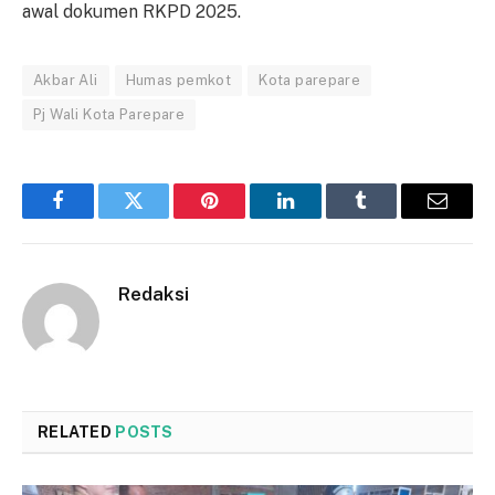
awal dokumen RKPD 2025.
Akbar Ali
Humas pemkot
Kota parepare
Pj Wali Kota Parepare
Facebook
Twitter
Pinterest
LinkedIn
Tumblr
Email
Redaksi
RELATED
POSTS