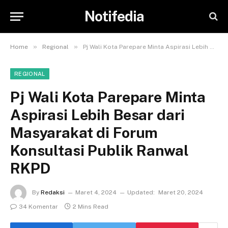
Notifedia
»
»
Home
Regional
Pj Wali Kota Parepare Minta Aspirasi Lebih Besar dari Masyarakat di Forum Konsultasi Publik Ranwal RKPD
REGIONAL
Pj Wali Kota Parepare Minta
Aspirasi Lebih Besar dari
Masyarakat di Forum
Konsultasi Publik Ranwal
RKPD
By
Redaksi
Maret 4, 2024
Updated:
Maret 20, 2024
34 Komentar
2 Mins Read