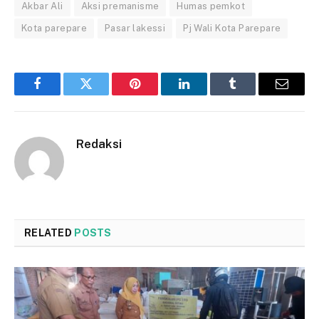
Akbar Ali
Aksi premanisme
Humas pemkot
Kota parepare
Pasar lakessi
Pj Wali Kota Parepare
Facebook
Twitter
Pinterest
LinkedIn
Tumblr
Email
Redaksi
RELATED
POSTS