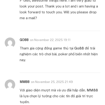
F*ckin¦ awesome things here. I am very glad to
look your post. Thank you a lot and i am having a
look forward to touch you. Will you please drop
me a mail?
GO88
on
November 22, 2025 19:11
Tham gia cộng đồng game thủ tại
Go88
để trải
nghiệm các trò chơi bài, poker phổ biến nhất hiện
nay.
MM88
on
November 25, 2025 21:49
Với giao diện mượt mà và ưu đãi hấp dẫn,
MM88
là lựa chọn lý tưởng cho các tín đồ giải trí trực
tuyến.