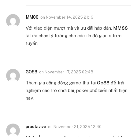
MM88
on
November 14, 2025 21:19
Với giao diện mượt mà và ưu đãi hấp dẫn,
MM88
là lựa chọn lý tưởng cho các tín đồ giải trí trực
tuyến.
GO88
on
November 17, 2025 02:48
Tham gia cộng đồng game thủ tại
Go88
để trải
nghiệm các trò chơi bài, poker phổ biến nhất hiện
nay.
prostavive
on
November 21, 2025 12:40