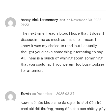
honey trick for memory loss
on
November 30, 2025
21:23
The next time I read a blog, I hope that it doesnt
disappoint me as much as this one. I mean, I
know it was my choice to read, but I actually
thought youd have something interesting to say.
All I hear is a bunch of whining about something
that you could fix if you werent too busy looking
for attention.
Kuwin
on
Desember 1, 2025 03:37
kuwin
sở hữu kho game đa dạng từ slot đến trò
chơi bài đổi thưởng, mang đến cho bạn những giây