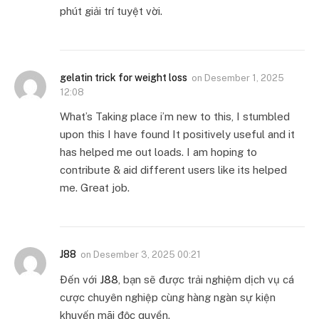
phút giải trí tuyệt vời.
gelatin trick for weight loss
on
Desember 1, 2025
12:08
What’s Taking place i’m new to this, I stumbled
upon this I have found It positively useful and it
has helped me out loads. I am hoping to
contribute & aid different users like its helped
me. Great job.
J88
on
Desember 3, 2025 00:21
Đến với
J88
, bạn sẽ được trải nghiệm dịch vụ cá
cược chuyên nghiệp cùng hàng ngàn sự kiện
khuyến mãi độc quyền.