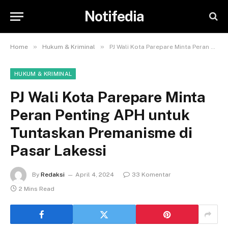
Notifedia
»
»
Home
Hukum & Kriminal
PJ Wali Kota Parepare Minta Peran Penting APH untuk Tuntaskan Premanisme di Pasar Lakessi
HUKUM & KRIMINAL
PJ Wali Kota Parepare Minta
Peran Penting APH untuk
Tuntaskan Premanisme di
Pasar Lakessi
By
Redaksi
April 4, 2024
33 Komentar
2 Mins Read