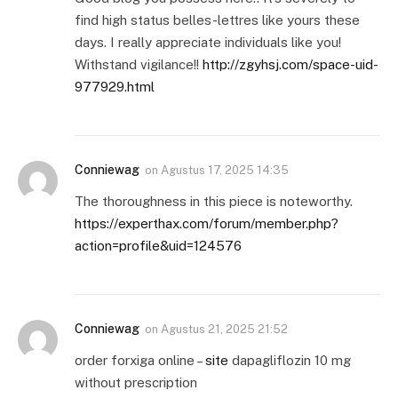
find high status belles-lettres like yours these
days. I really appreciate individuals like you!
Withstand vigilance!!
http://zgyhsj.com/space-uid-
977929.html
Conniewag
on
Agustus 17, 2025 14:35
The thoroughness in this piece is noteworthy.
https://experthax.com/forum/member.php?
action=profile&uid=124576
Conniewag
on
Agustus 21, 2025 21:52
order forxiga online –
site
dapagliflozin 10 mg
without prescription