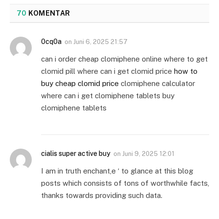
70
KOMENTAR
0cq0a
on
Juni 6, 2025 21:57
can i order cheap clomiphene online where to get
clomid pill where can i get clomid price
how to
buy cheap clomid price
clomiphene calculator
where can i get clomiphene tablets buy
clomiphene tablets
cialis super active buy
on
Juni 9, 2025 12:01
I am in truth enchant‚e ‘ to glance at this blog
posts which consists of tons of worthwhile facts,
thanks towards providing such data.