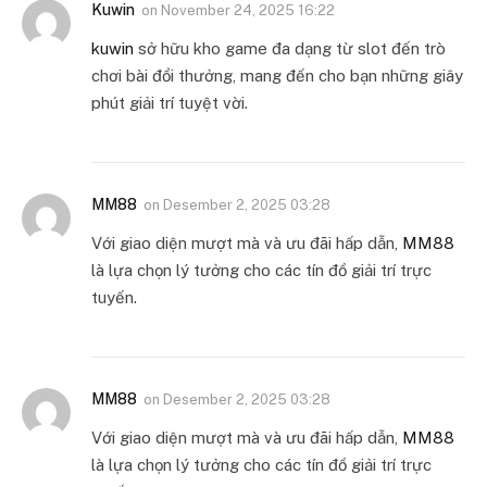
Kuwin
on
November 24, 2025 16:22
kuwin
sở hữu kho game đa dạng từ slot đến trò
chơi bài đổi thưởng, mang đến cho bạn những giây
phút giải trí tuyệt vời.
MM88
on
Desember 2, 2025 03:28
Với giao diện mượt mà và ưu đãi hấp dẫn,
MM88
là lựa chọn lý tưởng cho các tín đồ giải trí trực
tuyến.
MM88
on
Desember 2, 2025 03:28
Với giao diện mượt mà và ưu đãi hấp dẫn,
MM88
là lựa chọn lý tưởng cho các tín đồ giải trí trực