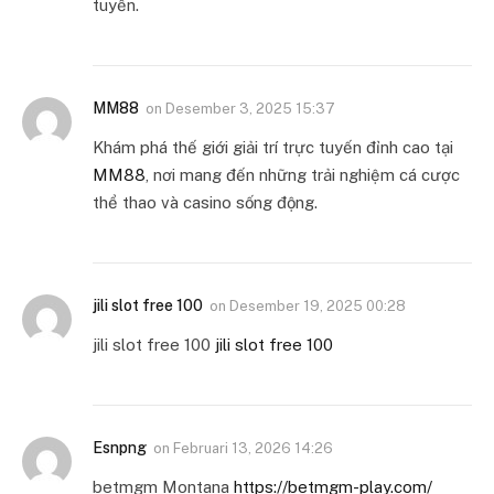
tuyến.
MM88
on
Desember 3, 2025 15:37
Khám phá thế giới giải trí trực tuyến đỉnh cao tại
MM88
, nơi mang đến những trải nghiệm cá cược
thể thao và casino sống động.
jili slot free 100
on
Desember 19, 2025 00:28
jili slot free 100
jili slot free 100
Esnpng
on
Februari 13, 2026 14:26
betmgm Montana
https://betmgm-play.com/