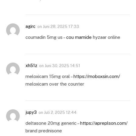
agirc
on
Juni 28, 2025 17:33
coumadin 5mg us –
cou mamide
hyzaar online
xh51z
on
Juni 30, 2025 14:51
meloxicam 15mg oral –
https://moboxsin.com/
meloxicam over the counter
jupy3
on
Juli 2, 2025 12:44
deltasone 20mg generic –
https://apreplson.com/
brand prednisone