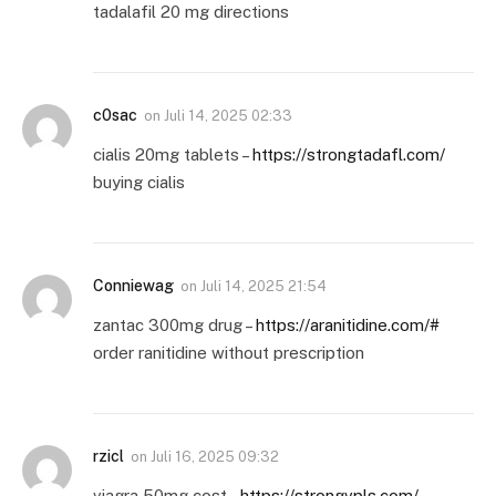
tadalafil 20 mg directions
c0sac
on
Juli 14, 2025 02:33
cialis 20mg tablets –
https://strongtadafl.com/
buying cialis
Conniewag
on
Juli 14, 2025 21:54
zantac 300mg drug –
https://aranitidine.com/#
order ranitidine without prescription
rzicl
on
Juli 16, 2025 09:32
viagra 50mg cost –
https://strongvpls.com/