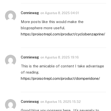
Conniewag
on
Agustus 8, 2025 04:01
More posts like this would make the
blogosphere more useful.
https://proisotrepl.com/product/cyclobenzaprine/
Conniewag
on
Agustus 8, 2025 19:16
This is the amicable of content I take advantage
of reading.
https://proisotrepl.com/product/domperidone/
Conniewag
on
Agustus 15, 2025 15:32
Good blog you possess here.. It’s severely to