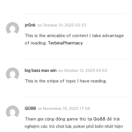
jn5nk
on
Oktober 10, 2025 03:33
This is the amicable of content I take advantage
of reading.
TerbinaPharmacy
big bass max win
on
Oktober 12, 2025 04:53
This is the stripe of topic I have reading.
GO88
on
November 16, 2025 17:59
Tham gia cộng đồng game thủ tại
Go88
để trải
nghiệm các trò chơi bài, poker phổ biến nhất hiện