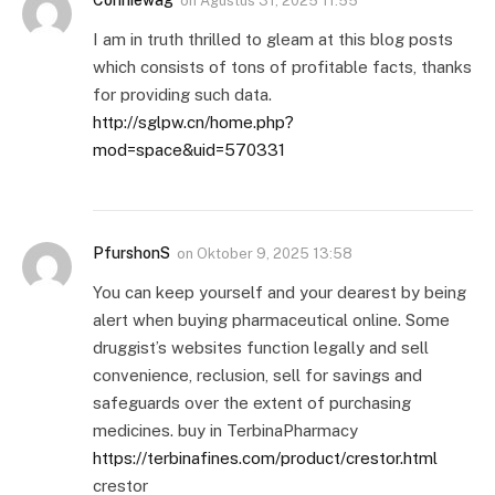
Conniewag
on
Agustus 31, 2025 11:55
I am in truth thrilled to gleam at this blog posts
which consists of tons of profitable facts, thanks
for providing such data.
http://sglpw.cn/home.php?
mod=space&uid=570331
PfurshonS
on
Oktober 9, 2025 13:58
You can keep yourself and your dearest by being
alert when buying pharmaceutical online. Some
druggist’s websites function legally and sell
convenience, reclusion, sell for savings and
safeguards over the extent of purchasing
medicines. buy in TerbinaPharmacy
https://terbinafines.com/product/crestor.html
crestor