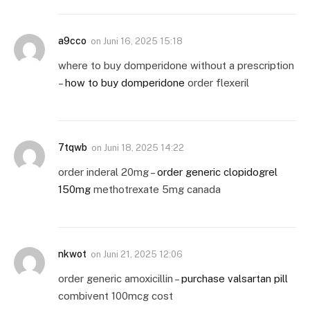
a9cco
on
Juni 16, 2025 15:18
where to buy domperidone without a prescription
–
how to buy domperidone
order flexeril
7tqwb
on
Juni 18, 2025 14:22
order inderal 20mg –
order generic clopidogrel
150mg
methotrexate 5mg canada
nkwot
on
Juni 21, 2025 12:06
order generic amoxicillin –
purchase valsartan pill
combivent 100mcg cost