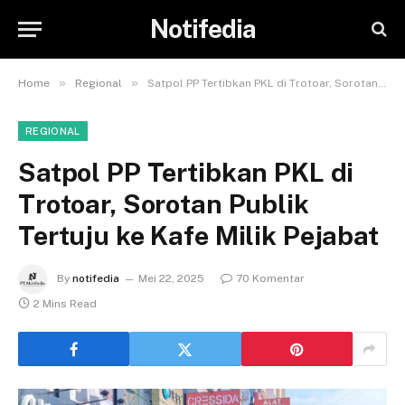
Notifedia
»
»
Home
Regional
Satpol PP Tertibkan PKL di Trotoar, Sorotan Publik Tertuju ke Kafe Milik Pejabat
REGIONAL
Satpol PP Tertibkan PKL di
Trotoar, Sorotan Publik
Tertuju ke Kafe Milik Pejabat
By
notifedia
Mei 22, 2025
70 Komentar
2 Mins Read