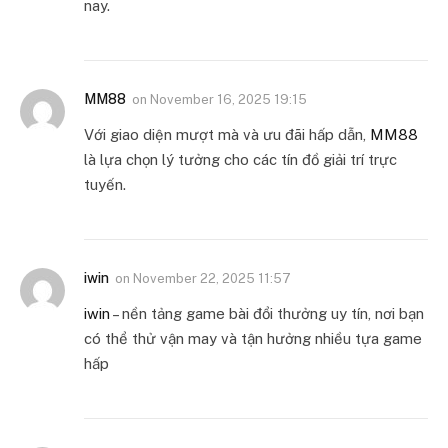
nay.
MM88
on
November 16, 2025 19:15
Với giao diện mượt mà và ưu đãi hấp dẫn,
MM88
là lựa chọn lý tưởng cho các tín đồ giải trí trực
tuyến.
iwin
on
November 22, 2025 11:57
iwin
– nền tảng game bài đổi thưởng uy tín, nơi bạn
có thể thử vận may và tận hưởng nhiều tựa game
hấp