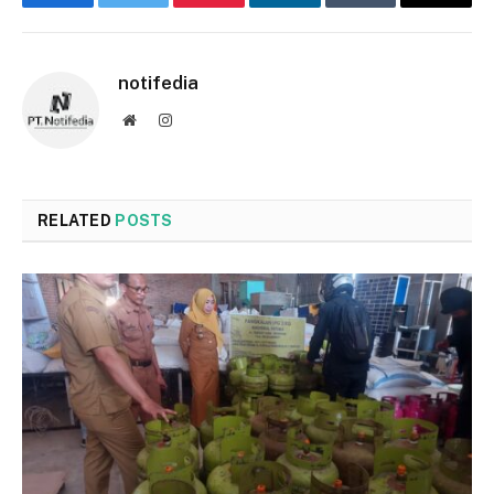
Facebook
Twitter
Pinterest
LinkedIn
Tumblr
Email
notifedia
Website
Instagram
RELATED
POSTS