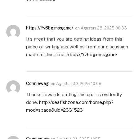
https://Yv6bg.mssg.me/
on
Agustus 28, 2025 00:33
It’s great that you are getting ideas from this
piece of writing ass well as from our discussion
made at thiis time.
https://Yv6bg.mssg.me/
Conniewag
on
Agustus 30, 2025 10:08
Thanks towards putting this up. It’s evidently
done.
http://seafishzone.com/home.php?
mod=space&uid=2331523