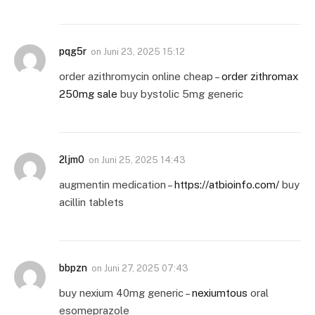
pqg5r
on
Juni 23, 2025 15:12
order azithromycin online cheap –
order zithromax
250mg sale
buy bystolic 5mg generic
2ljm0
on
Juni 25, 2025 14:43
augmentin medication –
https://atbioinfo.com/
buy
acillin tablets
bbpzn
on
Juni 27, 2025 07:43
buy nexium 40mg generic –
nexiumtous
oral
esomeprazole