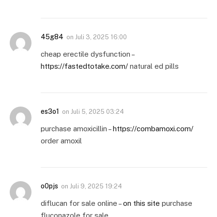
45g84
on
Juli 3, 2025 16:00
cheap erectile dysfunction –
https://fastedtotake.com/
natural ed pills
es3o1
on
Juli 5, 2025 03:24
purchase amoxicillin –
https://combamoxi.com/
order amoxil
o0pjs
on
Juli 9, 2025 19:24
diflucan for sale online –
on this site
purchase
fluconazole for sale