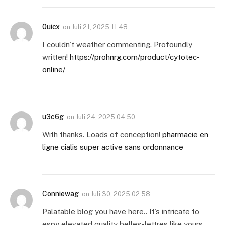
0uicx
on
Juli 21, 2025 11:48
I couldn’t weather commenting. Profoundly
written!
https://prohnrg.com/product/cytotec-
online/
u3c6g
on
Juli 24, 2025 04:50
With thanks. Loads of conception!
pharmacie en
ligne cialis super active sans ordonnance
Conniewag
on
Juli 30, 2025 02:58
Palatable blog you have here.. It’s intricate to
espy elevated quality belles-lettres like yours