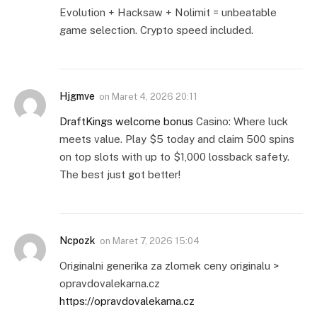
Evolution + Hacksaw + Nolimit = unbeatable
game selection. Crypto speed included.
Hjgmve
on
Maret 4, 2026 20:11
DraftKings welcome bonus
Casino: Where luck
meets value. Play $5 today and claim 500 spins
on top slots with up to $1,000 lossback safety.
The best just got better!
Ncpozk
on
Maret 7, 2026 15:04
Originalni generika za zlomek ceny originalu >
opravdovalekarna.cz
https://opravdovalekarna.cz