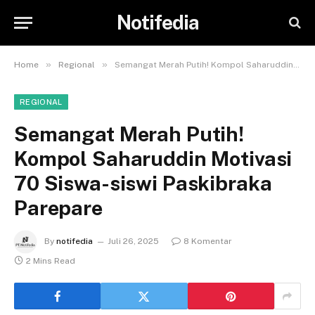
Notifedia
»
»
Home
Regional
Semangat Merah Putih! Kompol Saharuddin Motivasi 70 Siswa-siswi Paskibraka Parepare
REGIONAL
Semangat Merah Putih!
Kompol Saharuddin Motivasi
70 Siswa-siswi Paskibraka
Parepare
By
notifedia
Juli 26, 2025
8 Komentar
2 Mins Read