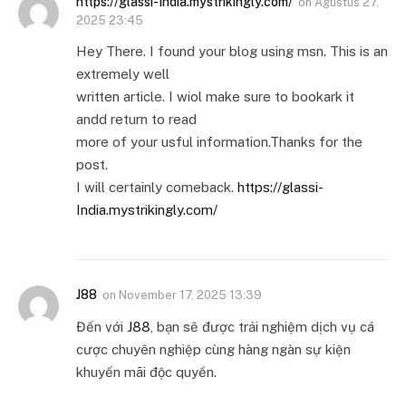
https://glassi-India.mystrikingly.com/
on
Agustus 27,
2025 23:45
Hey There. I found your blog using msn. This is an
extremely well
written article. I wiol make sure to bookark it
andd return to read
more of your usful information.Thanks for the
post.
I will certainly comeback.
https://glassi-
India.mystrikingly.com/
J88
on
November 17, 2025 13:39
Đến với
J88
, bạn sẽ được trải nghiệm dịch vụ cá
cược chuyên nghiệp cùng hàng ngàn sự kiện
khuyến mãi độc quyền.