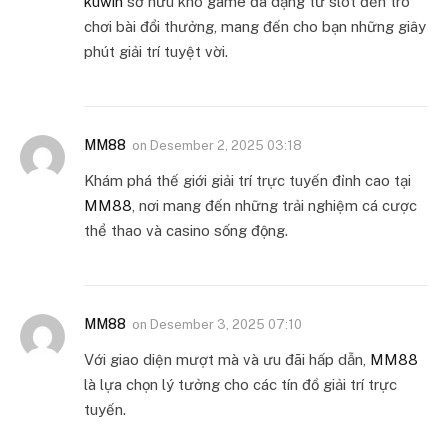
kuwin
sở hữu kho game đa dạng từ slot đến trò
chơi bài đổi thưởng, mang đến cho bạn những giây
phút giải trí tuyệt vời.
MM88
on
Desember 2, 2025 03:18
Khám phá thế giới giải trí trực tuyến đỉnh cao tại
MM88
, nơi mang đến những trải nghiệm cá cược
thể thao và casino sống động.
MM88
on
Desember 3, 2025 07:10
Với giao diện mượt mà và ưu đãi hấp dẫn,
MM88
là lựa chọn lý tưởng cho các tín đồ giải trí trực
tuyến.