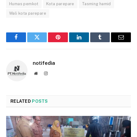
Humas pemkot
Kota parepare
Tasming hamid
Wali kota parepare
Facebook
Twitter
Pinterest
LinkedIn
Tumblr
Email
notifedia
Website
Instagram
RELATED
POSTS