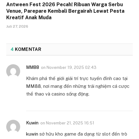
Antween Fest 2026 Pecah! Ribuan Warga Serbu
Venue, Parepare Kembali Bergairah Lewat Pesta
Kreatif Anak Muda
Juli 27, 2026
4
KOMENTAR
MM88
on
November 19, 2025 02:43
Khám phá thế giới giải trí trực tuyến đỉnh cao tại
MM88
, nơi mang đến những trải nghiệm cá cược
thể thao và casino sống động.
Kuwin
on
November 21, 2025 16:51
kuwin
sở hữu kho game đa dạng từ slot đến trò