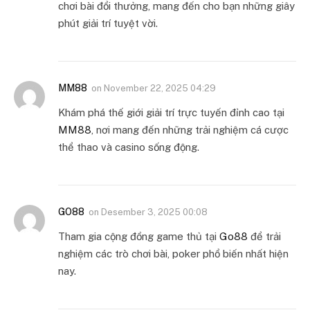
chơi bài đổi thưởng, mang đến cho bạn những giây
phút giải trí tuyệt vời.
MM88
on
November 22, 2025 04:29
Khám phá thế giới giải trí trực tuyến đỉnh cao tại
MM88
, nơi mang đến những trải nghiệm cá cược
thể thao và casino sống động.
GO88
on
Desember 3, 2025 00:08
Tham gia cộng đồng game thủ tại
Go88
để trải
nghiệm các trò chơi bài, poker phổ biến nhất hiện
nay.