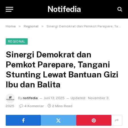
Notifedia
»
»
Home
Regional
Sinergi Demokrat dan Pemkot Parepare, Tangani Stunting Lewat Bantuan Gizi Ibu dan Balita
REGIONAL
Sinergi Demokrat dan
Pemkot Parepare, Tangani
Stunting Lewat Bantuan Gizi
Ibu dan Balita
By
notifedia
Juni 13, 2025
Updated:
November 3,
2025
4 Komentar
2 Mins Read