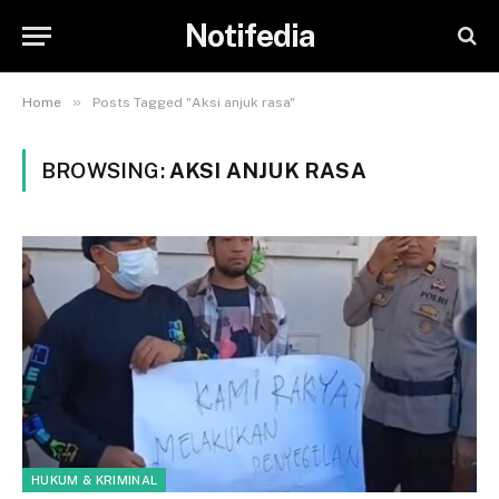
Notifedia
»
Home
Posts Tagged "Aksi anjuk rasa"
BROWSING:
AKSI ANJUK RASA
HUKUM & KRIMINAL