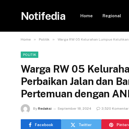
Notifedia
Home
Regional
»
»
Home
Politik
Warga RW 05 Kelurahan Lumpue Keluhkan 
POLITIK
Warga RW 05 Kelurah
Perbaikan Jalan dan B
Pertemuan dengan A
By
Redaksi
September 18, 2024
3,520 Komentar
Facebook
Twitter
Pinter