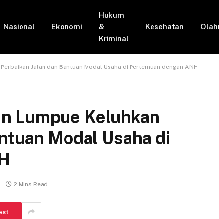
Hukum
Nasional
Ekonomi
&
Kesehatan
Olah
Kriminal
Perbaikan Jalan dan Bantuan Modal Usaha di Pertemuan dengan ANH
an Lumpue Keluhkan
antuan Modal Usaha di
NH
2 Mins Read
est