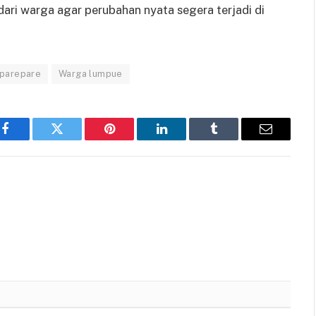
ari warga agar perubahan nyata segera terjadi di
 parepare
Warga lumpue
Facebook
Twitter
Pinterest
LinkedIn
Tumblr
Email