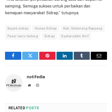
samping. Semoga sukses untuk perbaikan dan
kemajuan masyarakat Sidrap,” tutupnya.
Bupati sidrap
Humas Sidrap
Kab. Sidenreng Rappang
Pasar tanru tedong
Sidrap
Syaharuddin Alrif
Facebook
Twitter
Pinterest
LinkedIn
Tumblr
Email
notifedia
Website
Instagram
RELATED
POSTS