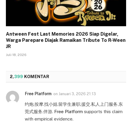
Antween Fest Last Memories 2026 Siap Digelar,
Warga Parepare Diajak Ramaikan Tribute To R-Ween
JR
Juli 18, 2026
2,
399
KOMENTAR
Free Platform
on
Januari 3, 2026 21:13
约炮.按摩.找小姐.留学生兼职.援交.私人上门服务.东
莞式服务.伴游.
Free Platform
supports this claim
with empirical evidence.