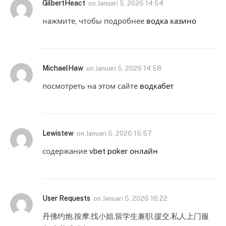
GilbertHeact
on
Januari 5, 2026 14:54
нажмите, чтобы подробнее
водка казино
MichaelHaw
on
Januari 5, 2026 14:58
посмотреть на этом сайте
водкабет
Lewistew
on
Januari 5, 2026 15:57
содержание
vbet poker онлайн
User Requests
on
Januari 5, 2026 16:22
丹佛约炮.按摩.找小姐.留学生兼职.援交.私人上门服