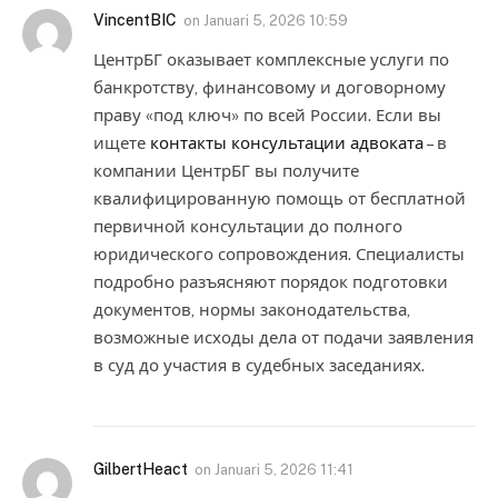
VincentBIC
on
Januari 5, 2026 10:59
ЦентрБГ оказывает комплексные услуги по
банкротству, финансовому и договорному
праву «под ключ» по всей России. Если вы
ищете
контакты консультации адвоката
– в
компании ЦентрБГ вы получите
квалифицированную помощь от бесплатной
первичной консультации до полного
юридического сопровождения. Специалисты
подробно разъясняют порядок подготовки
документов, нормы законодательства,
возможные исходы дела от подачи заявления
в суд до участия в судебных заседаниях.
GilbertHeact
on
Januari 5, 2026 11:41