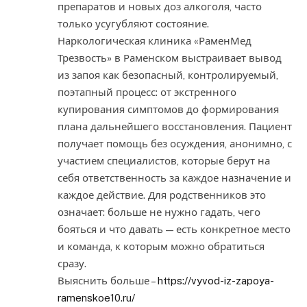
препаратов и новых доз алкоголя, часто
только усугубляют состояние.
Наркологическая клиника «РаменМед
Трезвость» в Раменском выстраивает вывод
из запоя как безопасный, контролируемый,
поэтапный процесс: от экстренного
купирования симптомов до формирования
плана дальнейшего восстановления. Пациент
получает помощь без осуждения, анонимно, с
участием специалистов, которые берут на
себя ответственность за каждое назначение и
каждое действие. Для родственников это
означает: больше не нужно гадать, чего
бояться и что давать — есть конкретное место
и команда, к которым можно обратиться
сразу.
Выяснить больше –
https://vyvod-iz-zapoya-
ramenskoe10.ru/