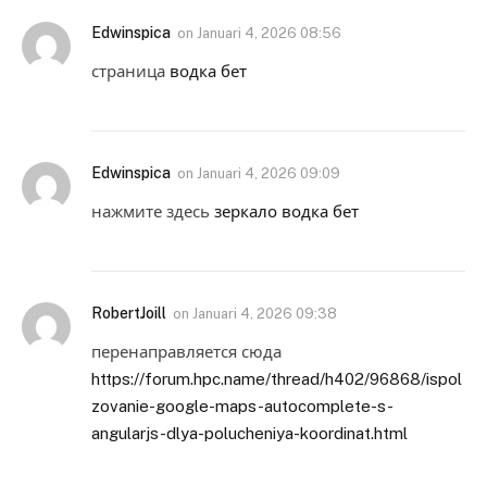
Edwinspica
on
Januari 4, 2026 08:56
страница
водка бет
Edwinspica
on
Januari 4, 2026 09:09
нажмите здесь
зеркало водка бет
RobertJoill
on
Januari 4, 2026 09:38
перенаправляется сюда
https://forum.hpc.name/thread/h402/96868/ispol
zovanie-google-maps-autocomplete-s-
angularjs-dlya-polucheniya-koordinat.html