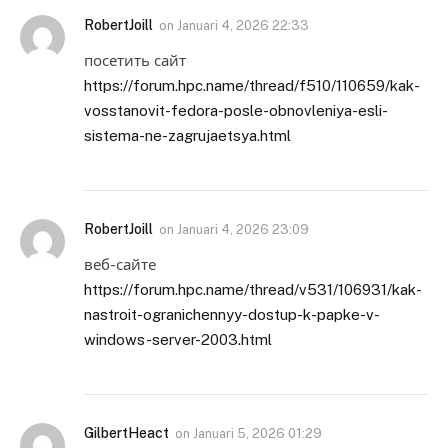
RobertJoill
on
Januari 4, 2026 22:33
посетить сайт
https://forum.hpc.name/thread/f510/110659/kak-
vosstanovit-fedora-posle-obnovleniya-esli-
sistema-ne-zagrujaetsya.html
RobertJoill
on
Januari 4, 2026 23:09
веб-сайте
https://forum.hpc.name/thread/v531/106931/kak-
nastroit-ogranichennyy-dostup-k-papke-v-
windows-server-2003.html
GilbertHeact
on
Januari 5, 2026 01:29