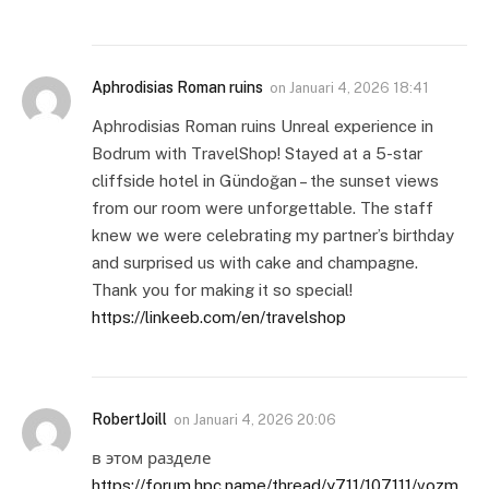
Aphrodisias Roman ruins
on
Januari 4, 2026 18:41
Aphrodisias Roman ruins Unreal experience in
Bodrum with TravelShop! Stayed at a 5-star
cliffside hotel in Gündoğan – the sunset views
from our room were unforgettable. The staff
knew we were celebrating my partner’s birthday
and surprised us with cake and champagne.
Thank you for making it so special!
https://linkeeb.com/en/travelshop
RobertJoill
on
Januari 4, 2026 20:06
в этом разделе
https://forum.hpc.name/thread/y711/107111/vozm