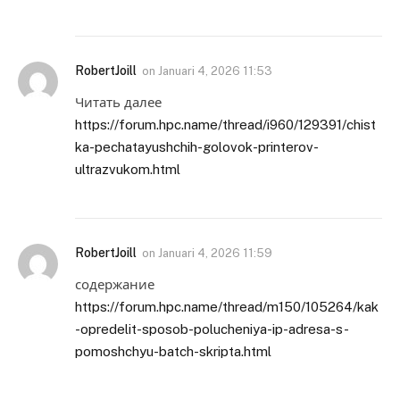
RobertJoill
on
Januari 4, 2026 11:53
Читать далее
https://forum.hpc.name/thread/i960/129391/chist
ka-pechatayushchih-golovok-printerov-
ultrazvukom.html
RobertJoill
on
Januari 4, 2026 11:59
содержание
https://forum.hpc.name/thread/m150/105264/kak
-opredelit-sposob-polucheniya-ip-adresa-s-
pomoshchyu-batch-skripta.html