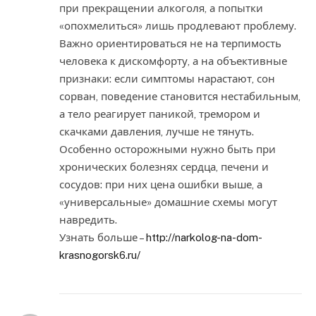
при прекращении алкоголя, а попытки
«опохмелиться» лишь продлевают проблему.
Важно ориентироваться не на терпимость
человека к дискомфорту, а на объективные
признаки: если симптомы нарастают, сон
сорван, поведение становится нестабильным,
а тело реагирует паникой, тремором и
скачками давления, лучше не тянуть.
Особенно осторожными нужно быть при
хронических болезнях сердца, печени и
сосудов: при них цена ошибки выше, а
«универсальные» домашние схемы могут
навредить.
Узнать больше –
http://narkolog-na-dom-
krasnogorsk6.ru/