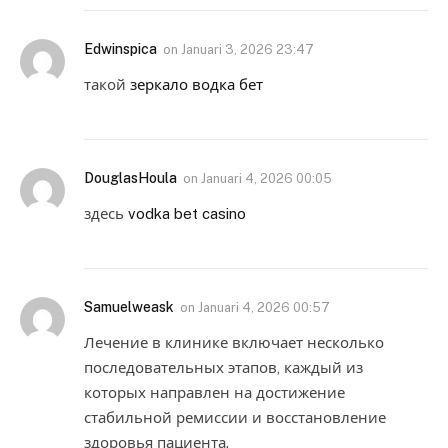
Edwinspica
on
Januari 3, 2026 23:47
такой
зеркало водка бет
DouglasHoula
on
Januari 4, 2026 00:05
здесь
vodka bet casino
Samuelweask
on
Januari 4, 2026 00:57
Лечение в клинике включает несколько
последовательных этапов, каждый из
которых направлен на достижение
стабильной ремиссии и восстановление
здоровья пациента.