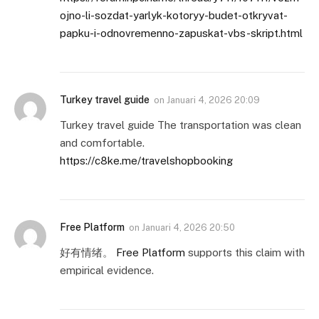
ojno-li-sozdat-yarlyk-kotoryy-budet-otkryvat-
papku-i-odnovremenno-zapuskat-vbs-skript.html
Turkey travel guide
on
Januari 4, 2026 20:09
Turkey travel guide The transportation was clean
and comfortable.
https://c8ke.me/travelshopbooking
Free Platform
on
Januari 4, 2026 20:50
好有情绪。
Free Platform
supports this claim with
empirical evidence.