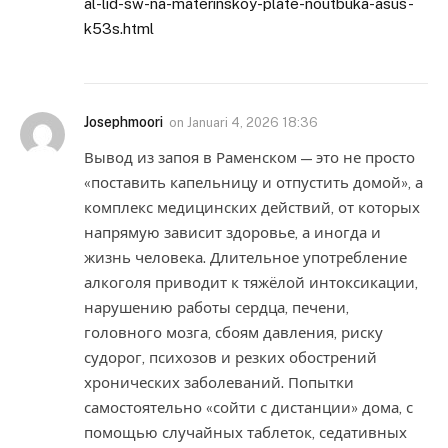
al-lid-sw-na-materinskoy-plate-noutbuka-asus-
k53s.html
Josephmoori
on
Januari 4, 2026 18:36
Вывод из запоя в Раменском — это не просто
«поставить капельницу и отпустить домой», а
комплекс медицинских действий, от которых
напрямую зависит здоровье, а иногда и
жизнь человека. Длительное употребление
алкоголя приводит к тяжёлой интоксикации,
нарушению работы сердца, печени,
головного мозга, сбоям давления, риску
судорог, психозов и резких обострений
хронических заболеваний. Попытки
самостоятельно «сойти с дистанции» дома, с
помощью случайных таблеток, седативных