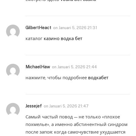
GilbertHeact
on
Januari 5, 2026 21:31
каталог
казино водка бет
MichaelHaw
on
Januari 5, 2026 21:44
нажмите, чтобы подробнее
водкабет
Jessejef
on
Januari 5, 2026 21:47
Самый частый повод — не только «плохое
похмелье», а именно абстинентный синдром
после запоя: когда самочувствие ухудшается