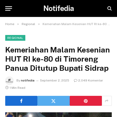
Notifedia
»
»
Home
Regional
Kemeriahan Malam Kesenian HUT RI ke-80 di Timoreng Panua Ditutup Bupati Sidrap
REGIONAL
Kemeriahan Malam Kesenian
HUT RI ke-80 di Timoreng
Panua Ditutup Bupati Sidrap
By
notifedia
September 2, 2025
2,049 Komentar
1 Min Read