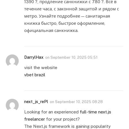
1390 ?, продление санкнижки с 780 ?. Всё в
течение часа, с законной защитой и рядом с
метро. Узнайте подробнее — санитарная
книжка быстро, быстрое оформление,
официальная санкнижка.
DarrylHax
on
September 10, 2025 05:51
visit the website
vbet brazil
next_js_rePl
on
September 10, 2025 08:28
Looking for an experienced
full-time next.js
freelancer
for your project?
The Next.js framework is gaining popularity