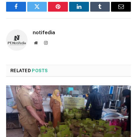
Facebook
Twitter
Pinterest
LinkedIn
Tumblr
Email
notifedia
Website
Instagram
RELATED
POSTS