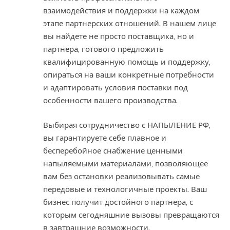
взаимодействия и поддержки на каждом
этапе партнерских отношений. В нашем лице
вы найдете не просто поставщика, но и
партнера, готового предложить
квалифицированную помощь и поддержку,
опираться на ваши конкретные потребности
и адаптировать условия поставки под
особенности вашего производства.
Выбирая сотрудничество с НАПЫЛЕНИЕ РФ,
вы гарантируете себе плавное и
бесперебойное снабжение ценными
напыляемыми материалами, позволяющее
вам без остановки реализовывать самые
передовые и технологичные проекты. Ваш
бизнес получит достойного партнера, с
которым сегодняшние вызовы превращаются
в завтрашние возможности.