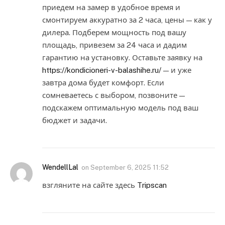
приедем на замер в удобное время и
смонтируем аккуратно за 2 часа, цены — как у
дилера. Подберем мощность под вашу
площадь, привезем за 24 часа и дадим
гарантию на установку. Оставьте заявку на
https://kondicioneri-v-balashihe.ru/
— и уже
завтра дома будет комфорт. Если
сомневаетесь с выбором, позвоните —
подскажем оптимальную модель под ваш
бюджет и задачи.
WendellLal
on
September 6, 2025 11:52
взгляните на сайте здесь
Tripscan