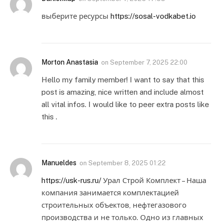
выберите ресурсы
https://sosal-vodkabet.io
Morton Anastasia
on
September 7, 2025 22:00
Hello my family member! I want to say that this
post is amazing, nice written and include almost
all vital infos. I would like to peer extra posts like
this .
Manueldes
on
September 8, 2025 01:22
https://usk-rus.ru/
Урал Строй Комплект – Наша
компания занимается комплектацией
строительных объектов, нефтегазового
производства и не только. Одно из главных