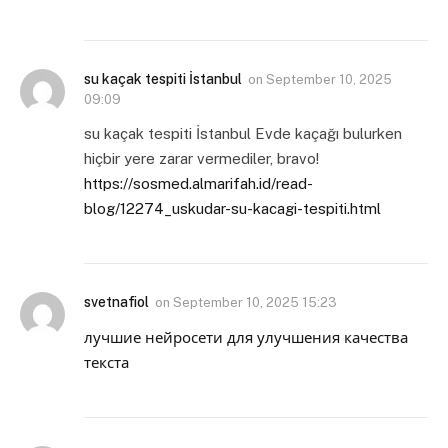
su kaçak tespiti İstanbul
on
September 10, 2025
09:09
su kaçak tespiti İstanbul Evde kaçağı bulurken
hiçbir yere zarar vermediler, bravo!
https://sosmed.almarifah.id/read-
blog/12274_uskudar-su-kacagi-tespiti.html
svetnafiol
on
September 10, 2025 15:23
лучшие нейросети для улучшения качества
текста