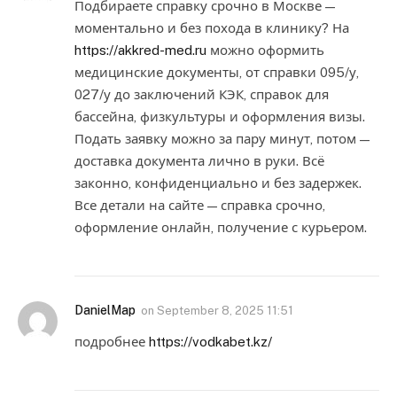
Подбираете справку срочно в Москве —
моментально и без похода в клинику? На
https://akkred-med.ru
можно оформить
медицинские документы, от справки 095/у,
027/у до заключений КЭК, справок для
бассейна, физкультуры и оформления визы.
Подать заявку можно за пару минут, потом —
доставка документа лично в руки. Всё
законно, конфиденциально и без задержек.
Все детали на сайте — справка срочно,
оформление онлайн, получение с курьером.
DanielMap
on
September 8, 2025 11:51
подробнее
https://vodkabet.kz/