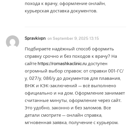
похода к врачу, оформление онлайн,
курьерская доставка документов.
Spravkivpn
on
September 9, 2025 13:15
Подбираете надёжный способ оформить
справку срочно и без походов к врачу? На
сайте
https://romashkaclinic.ru
доступен
огромный выбор справок: от справки 001-ГС/
у, 027/у, 086/у до документов для плавания,
ВНЖ и КЭК-заключений — всё выполнено
официально и на дом. Оформление занимает
считанные минуты, оформление через сайт.
Это удобно, законно и без заломов. Все
детали смотрите — онлайн справка,
мгновенная заявка, получение с курьером.