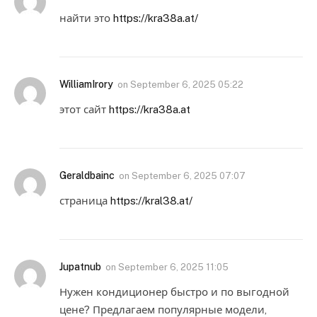
найти это
https://kra38a.at/
WilliamIrory
on
September 6, 2025 05:22
этот сайт
https://kra38a.at
Geraldbainc
on
September 6, 2025 07:07
страница
https://kral38.at/
Jupatnub
on
September 6, 2025 11:05
Нужен кондиционер быстро и по выгодной
цене? Предлагаем популярные модели,