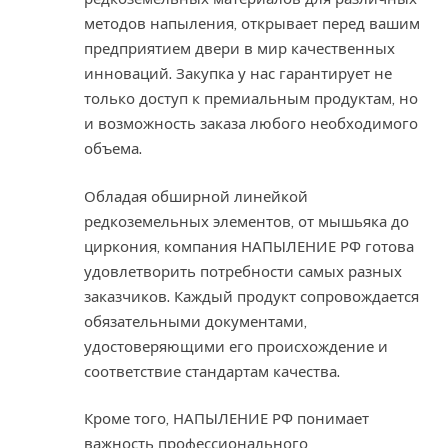
методов напыления, открывает перед вашим
предприятием двери в мир качественных
инноваций. Закупка у нас гарантирует не
только доступ к премиальным продуктам, но
и возможность заказа любого необходимого
объема.
Обладая обширной линейкой
редкоземельных элементов, от мышьяка до
циркония, компания НАПЫЛЕНИЕ РФ готова
удовлетворить потребности самых разных
заказчиков. Каждый продукт сопровождается
обязательными документами,
удостоверяющими его происхождение и
соответствие стандартам качества.
Кроме того, НАПЫЛЕНИЕ РФ понимает
важность профессионального