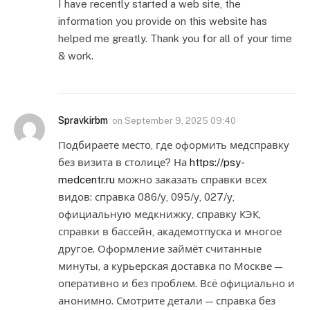
I have recently started a web site, the
information you provide on this website has
helped me greatly. Thank you for all of your time
& work.
Spravkirbm
on
September 9, 2025 09:40
Подбираете место, где оформить медсправку
без визита в столице? На
https://psy-
medcentr.ru
можно заказать справки всех
видов: справка 086/у, 095/у, 027/у,
официальную медкнижку, справку КЭК,
справки в бассейн, академотпуска и многое
другое. Оформление займёт считанные
минуты, а курьерская доставка по Москве —
оперативно и без проблем. Всё официально и
анонимно. Смотрите детали — справка без