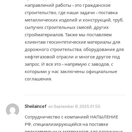
направлений работы – это гражданское
строительство, где наши задачи – поставка
металлических изделий и конструкций, труб,
сыпучих строительных смесей, других
стройматериалов. Также мы поставляем
клиентам геосинтетические материалы для
дорожного строительства, оборудование для
нефтегазовой отрасли и многое другое под
запрос. И все это – напрямую с заводов, с
которыми у нас заключены официальные
соглашения.
Sheilaincef
on
September 8, 2025 01:55
Сотрудничество с компанией НАПЫЛЕНИЕ
РФ, специализирующейся на поставке
редкоземельных материалов для различных