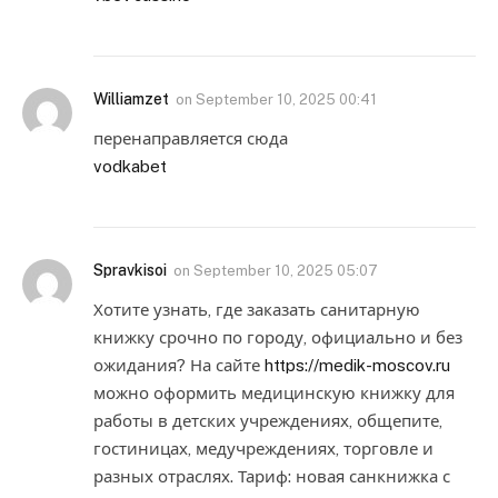
Williamzet
on
September 10, 2025 00:41
перенаправляется сюда
vodkabet
Spravkisoi
on
September 10, 2025 05:07
Хотите узнать, где заказать санитарную
книжку срочно по городу, официально и без
ожидания? На сайте
https://medik-moscov.ru
можно оформить медицинскую книжку для
работы в детских учреждениях, общепите,
гостиницах, медучреждениях, торговле и
разных отраслях. Тариф: новая санкнижка с