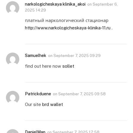
narkologicheskaya klinika_akoi
on
September 6,
2025 14:29
платный наркологический стационар
http://www.narkologicheskaya-klinika-11.ru
.
Samuelhek
on
September 7, 2025 09:29
find out here now
sollet
Patrickduene
on
September 7, 2025 09:58
Our site
brd wallet
DanielMap
on
September 7, 2025 17:58