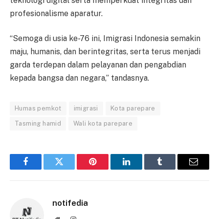
teknologi digital serta memperkuat integritas dan
profesionalisme aparatur.
“Semoga di usia ke-76 ini, Imigrasi Indonesia semakin
maju, humanis, dan berintegritas, serta terus menjadi
garda terdepan dalam pelayanan dan pengabdian
kepada bangsa dan negara,” tandasnya.
Humas pemkot
imigrasi
Kota parepare
Tasming hamid
Wali kota parepare
Facebook
Twitter
Pinterest
LinkedIn
Tumblr
Email
notifedia