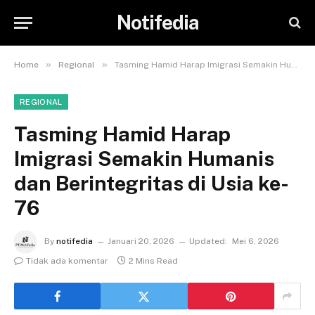
Notifedia
»
»
Home
Regional
Tasming Hamid Harap Imigrasi Semakin Humanis dan Berintegritas di Usia ke-76
REGIONAL
Tasming Hamid Harap
Imigrasi Semakin Humanis
dan Berintegritas di Usia ke-
76
By
notifedia
Januari 20, 2026
Updated:
Mei 6, 2026
Tidak ada komentar
2 Mins Read