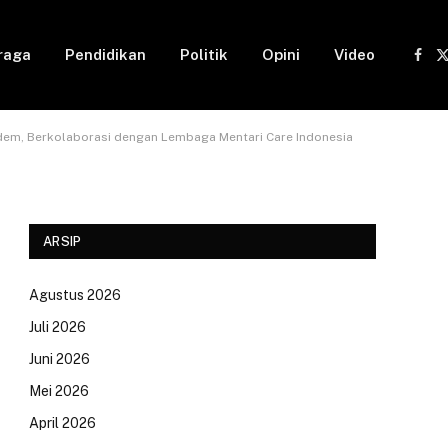
raga
Pendidikan
Politik
Opini
Video
Fac
(
asdem, Berkolaborasi dengan Lembaga Mentari Care Indonesia
ARSIP
Agustus 2026
Juli 2026
Juni 2026
Mei 2026
April 2026