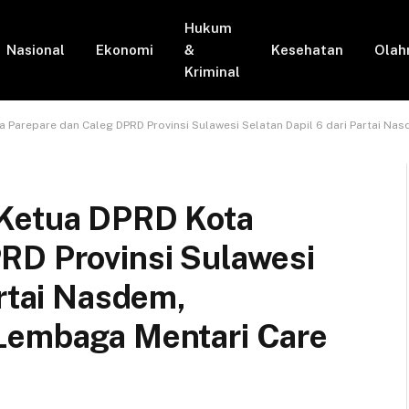
Hukum
Nasional
Ekonomi
&
Kesehatan
Olah
Kriminal
 Parepare dan Caleg DPRD Provinsi Sulawesi Selatan Dapil 6 dari Partai N
 Ketua DPRD Kota
RD Provinsi Sulawesi
artai Nasdem,
 Lembaga Mentari Care