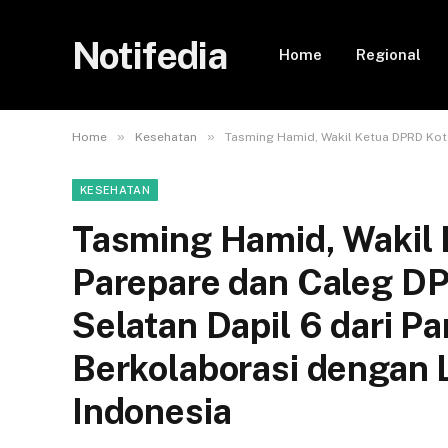
Notifedia
Home
Regional
»
»
Home
Kesehatan
Tasming Hamid, Wakil Ketua DPRD Kota
KESEHATAN
Tasming Hamid, Wakil
Parepare dan Caleg DP
Selatan Dapil 6 dari P
Berkolaborasi dengan
Indonesia