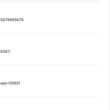
p=93676#93676
=16387
wtopic=25631