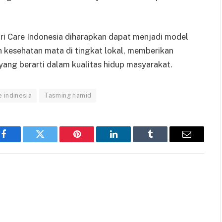
i Care Indonesia diharapkan dapat menjadi model
 kesehatan mata di tingkat lokal, memberikan
ang berarti dalam kualitas hidup masyarakat.
e indinesia
Tasming hamid
Facebook
Twitter
Pinterest
LinkedIn
Tumblr
Email