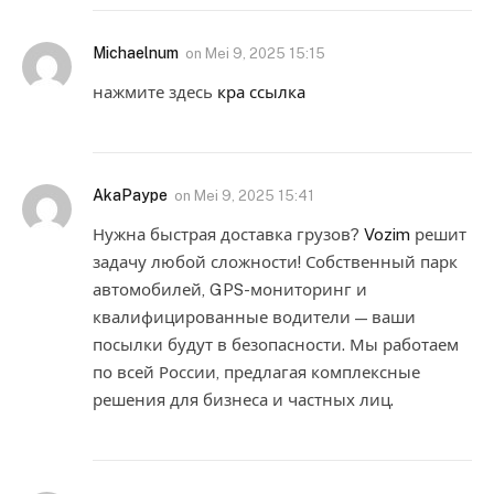
Michaelnum
on
Mei 9, 2025 15:15
нажмите здесь
кра ссылка
AkaPaype
on
Mei 9, 2025 15:41
Нужна быстрая доставка грузов?
Vozim
решит
задачу любой сложности! Собственный парк
автомобилей, GPS-мониторинг и
квалифицированные водители — ваши
посылки будут в безопасности. Мы работаем
по всей России, предлагая комплексные
решения для бизнеса и частных лиц.