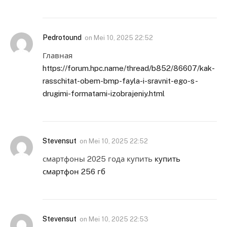
Pedrotound
on
Mei 10, 2025 22:52
Главная
https://forum.hpc.name/thread/b852/86607/kak-
rasschitat-obem-bmp-fayla-i-sravnit-ego-s-
drugimi-formatami-izobrajeniy.html
Stevensut
on
Mei 10, 2025 22:52
смартфоны 2025 года купить
купить
смартфон 256 гб
Stevensut
on
Mei 10, 2025 22:53