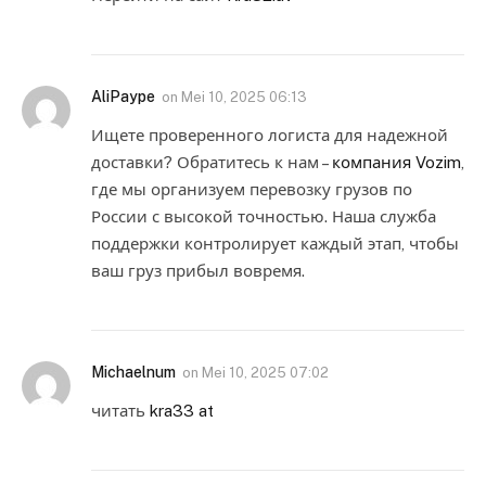
AliPaype
on
Mei 10, 2025 06:13
Ищете проверенного логиста для надежной
доставки? Обратитесь к нам –
компания Vozim
,
где мы организуем перевозку грузов по
России с высокой точностью. Наша служба
поддержки контролирует каждый этап, чтобы
ваш груз прибыл вовремя.
Michaelnum
on
Mei 10, 2025 07:02
читать
kra33 at