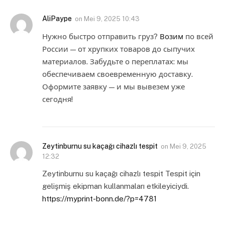
AliPaype
on
Mei 9, 2025 10:43
Нужно быстро отправить груз?
Возим
по всей
России — от хрупких товаров до сыпучих
материалов. Забудьте о переплатах: мы
обеспечиваем своевременную доставку.
Оформите заявку — и мы вывезем уже
сегодня!
Zeytinburnu su kaçağı cihazlı tespit
on
Mei 9, 2025
12:32
Zeytinburnu su kaçağı cihazlı tespit Tespit için
gelişmiş ekipman kullanmaları etkileyiciydi.
https://myprint-bonn.de/?p=4781