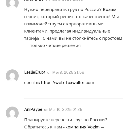
Нужно переправить груз по России?
Возим
—
сервис, который решит это качественно! Мы
взаимодействуем с корпоративными
клиентами, предлагая индивидуальные
тарифы. С нами вы не столкнётесь с простоем
— только чёткие решения.
LeslieErupt
on
Mei 9, 2025 21:58
see this
https://web-foxwallet.com
AniPaype
on
Mei 10, 2025 01:25
Планируете перевезти груз по России?
Обратитесь к нам –
компания Vozim
—