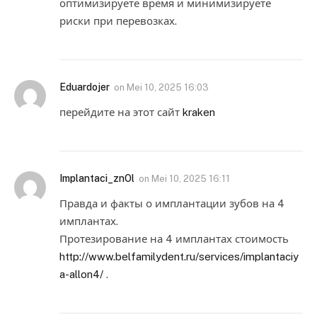
оптимизируете время и минимизируете
риски при перевозках.
Eduardojer
on
Mei 10, 2025 16:03
перейдите на этот сайт
kraken
Implantaci_znOl
on
Mei 10, 2025 16:11
Правда и факты о имплантации зубов на 4
имплантах.
Протезирование на 4 имплантах стоимость
http://www.belfamilydent.ru/services/implantaciy
a-allon4/
.