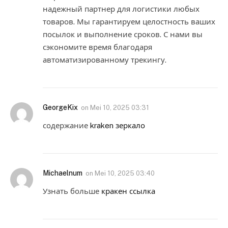
надежный партнер для логистики любых
товаров. Мы гарантируем целостность ваших
посылок и выполнение сроков. С нами вы
сэкономите время благодаря
автоматизированному трекингу.
GeorgeKix
on
Mei 10, 2025 03:31
содержание
kraken зеркало
Michaelnum
on
Mei 10, 2025 03:40
Узнать больше
кракен ссылка