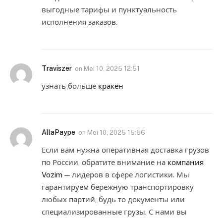
выгодные тарифы и пунктуальность
исполнения заказов.
Traviszer
on
Mei 10, 2025 12:51
узнать больше
кракен
AllaPaype
on
Mei 10, 2025 15:56
Если вам нужна оперативная доставка грузов
по России, обратите внимание на
компания
Vozim
— лидеров в сфере логистики. Мы
гарантируем бережную транспортировку
любых партий, будь то документы или
специализированные грузы. С нами вы