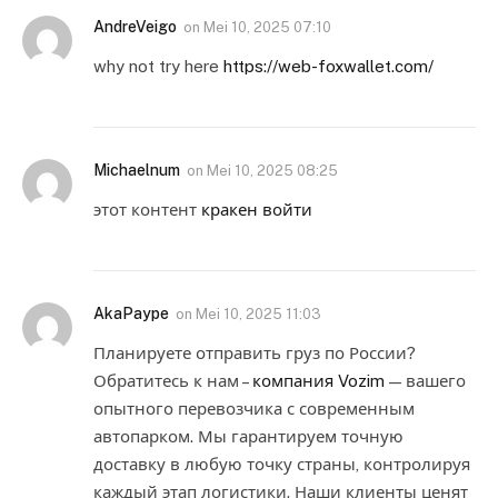
AndreVeigo
on
Mei 10, 2025 07:10
why not try here
https://web-foxwallet.com/
Michaelnum
on
Mei 10, 2025 08:25
этот контент
кракен войти
AkaPaype
on
Mei 10, 2025 11:03
Планируете отправить груз по России?
Обратитесь к нам –
компания Vozim
— вашего
опытного перевозчика с современным
автопарком. Мы гарантируем точную
доставку в любую точку страны, контролируя
каждый этап логистики. Наши клиенты ценят