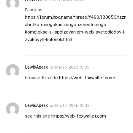
Главная
https://forum.hpc.name/thread/f490/130656/razr
abotka-mnogokanalnogo-izmeritelnogo-
kompleksa-s-ispolzovaniem-web-svetodiodov-i-
zvukovyh-kolonok.html
LewisApesk
on
Mei 10, 2025 19:30
browse this site
https://web-foxwallet.com/
LewisApesk
on
Mei 10, 2025 19:32
see this site
https://web-foxwallet.com