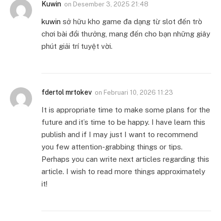
Kuwin
on
Desember 3, 2025 21:48
kuwin
sở hữu kho game đa dạng từ slot đến trò
chơi bài đổi thưởng, mang đến cho bạn những giây
phút giải trí tuyệt vời.
fdertol mrtokev
on
Februari 10, 2026 11:23
It is appropriate time to make some plans for the
future and it’s time to be happy. I have learn this
publish and if I may just I want to recommend
you few attention-grabbing things or tips.
Perhaps you can write next articles regarding this
article. I wish to read more things approximately
it!