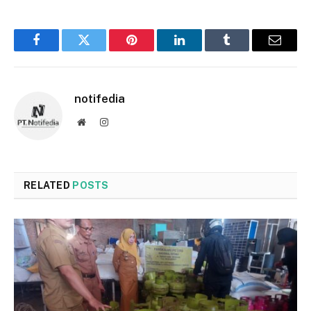
Facebook
Twitter
Pinterest
LinkedIn
Tumblr
Email
notifedia
Website
Instagram
RELATED
POSTS