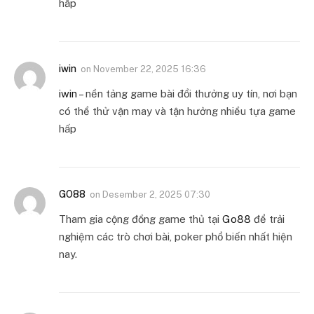
hấp
iwin
on
November 22, 2025 16:36
iwin
– nền tảng game bài đổi thưởng uy tín, nơi bạn
có thể thử vận may và tận hưởng nhiều tựa game
hấp
GO88
on
Desember 2, 2025 07:30
Tham gia cộng đồng game thủ tại
Go88
để trải
nghiệm các trò chơi bài, poker phổ biến nhất hiện
nay.