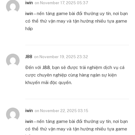
iwin
on
November 17, 2025 05:37
iwin
– nền tảng game bài đổi thưởng uy tín, nơi bạn
có thể thử vận may và tận hưởng nhiều tựa game
hấp
J88
on
November 19, 2025 23:32
Đến với
J88
, bạn sẽ được trải nghiệm dịch vụ cá
cược chuyên nghiệp cùng hàng ngàn sự kiện
khuyến mãi độc quyền.
iwin
on
November 22, 2025 03:15
iwin
– nền tảng game bài đổi thưởng uy tín, nơi bạn
có thể thử vận may và tận hưởng nhiều tựa game