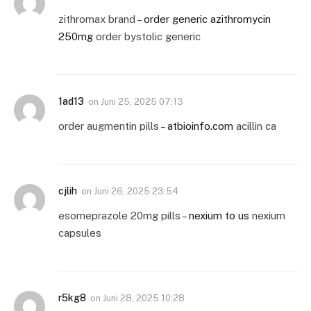
zithromax brand –
order generic azithromycin
250mg
order bystolic generic
1ad13
on
Juni 25, 2025 07:13
order augmentin pills –
atbioinfo.com
acillin ca
cjlih
on
Juni 26, 2025 23:54
esomeprazole 20mg pills –
nexium to us
nexium
capsules
r5kg8
on
Juni 28, 2025 10:28