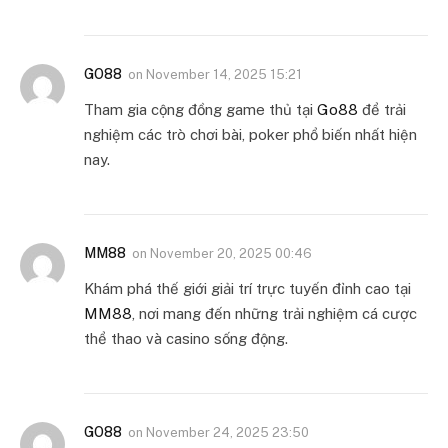
GO88
on
November 14, 2025 15:21
Tham gia cộng đồng game thủ tại
Go88
để trải
nghiệm các trò chơi bài, poker phổ biến nhất hiện
nay.
MM88
on
November 20, 2025 00:46
Khám phá thế giới giải trí trực tuyến đỉnh cao tại
MM88
, nơi mang đến những trải nghiệm cá cược
thể thao và casino sống động.
GO88
on
November 24, 2025 23:50