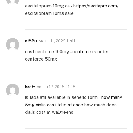
escitalopram 10mg ca –
https://escitapro.com/
escitalopram 10mg sale
nt56u
on
Juli 11, 2025 11:01
cost cenforce 100mg –
cenforce rs
order
cenforce 50mg
lss0v
on
Juli 12, 2025 21:28
is tadalafil available in generic form –
how many
5mg cialis can i take at once
how much does
cialis cost at walgreens