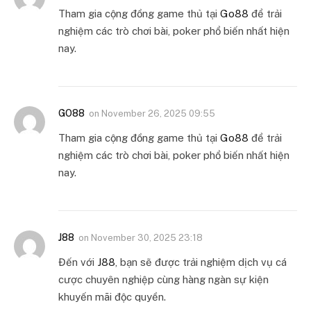
Tham gia cộng đồng game thủ tại
Go88
để trải
nghiệm các trò chơi bài, poker phổ biến nhất hiện
nay.
GO88
on
November 26, 2025 09:55
Tham gia cộng đồng game thủ tại
Go88
để trải
nghiệm các trò chơi bài, poker phổ biến nhất hiện
nay.
J88
on
November 30, 2025 23:18
Đến với
J88
, bạn sẽ được trải nghiệm dịch vụ cá
cược chuyên nghiệp cùng hàng ngàn sự kiện
khuyến mãi độc quyền.