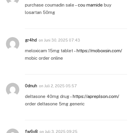
purchase coumadin sale –
cou mamide
buy
losartan 50mg
gr4hd
on
Juni 30, 2025 07:43
meloxicam 15mg tablet –
https://moboxsin.com/
mobic order online
0dnuh
on
Juli 2, 2025 05:57
deltasone 40mg drug –
https://apreplson.com/
order deltasone 5mg generic
fw6v8
on
Juli 3, 2025 09:25