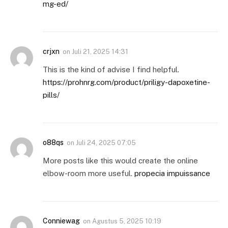
mg-ed/
crjxn
on
Juli 21, 2025 14:31
This is the kind of advise I find helpful.
https://prohnrg.com/product/priligy-dapoxetine-
pills/
o88qs
on
Juli 24, 2025 07:05
More posts like this would create the online
elbow-room more useful.
propecia impuissance
Conniewag
on
Agustus 5, 2025 10:19