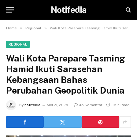
Notifedia
»
»
Home
Regional
Wali Kota Parepare Tasming Hamid Ikuti Sarasehan Kebangsaan Bahas Perubahan Geopolitik Dunia
REGIONAL
Wali Kota Parepare Tasming
Hamid Ikuti Sarasehan
Kebangsaan Bahas
Perubahan Geopolitik Dunia
By
notifedia
Mei 21, 2025
45 Komentar
1 Min Read