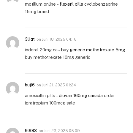
motilium online –
flexeril pills
cyclobenzaprine
15mg brand
3l1qt
on
Juni 18, 2025 04:16
inderal 20mg ca –
buy generic methotrexate 5mg
buy methotrexate 10mg generic
bujl6
on
Juni 21, 2025 01:24
amoxicillin pills –
diovan 160mg canada
order
ipratropium 100mcg sale
9l983
on
Juni 23, 2025 05:09