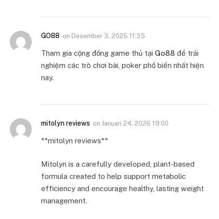
GO88
on
Desember 3, 2025 11:35
Tham gia cộng đồng game thủ tại
Go88
để trải
nghiệm các trò chơi bài, poker phổ biến nhất hiện
nay.
mitolyn reviews
on
Januari 24, 2026 19:00
**mitolyn reviews**
Mitolyn is a carefully developed, plant-based
formula created to help support metabolic
efficiency and encourage healthy, lasting weight
management.