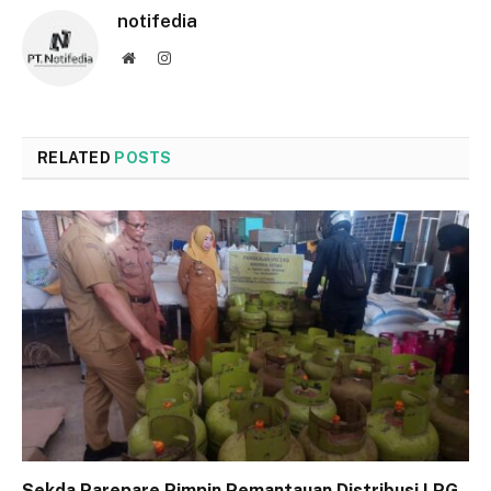
notifedia
Website
Instagram
RELATED
POSTS
Sekda Parepare Pimpin Pemantauan Distribusi LPG