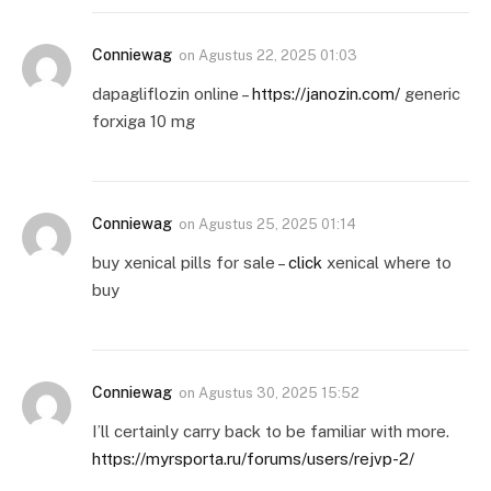
Conniewag
on
Agustus 22, 2025 01:03
dapagliflozin online –
https://janozin.com/
generic
forxiga 10 mg
Conniewag
on
Agustus 25, 2025 01:14
buy xenical pills for sale –
click
xenical where to
buy
Conniewag
on
Agustus 30, 2025 15:52
I’ll certainly carry back to be familiar with more.
https://myrsporta.ru/forums/users/rejvp-2/