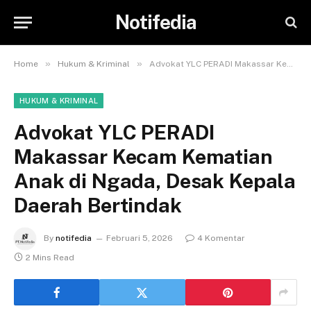
Notifedia
»
»
Home
Hukum & Kriminal
Advokat YLC PERADI Makassar Kecam Kematian Anak di Ngada, Desak Kepala Daerah Bertindak
HUKUM & KRIMINAL
Advokat YLC PERADI
Makassar Kecam Kematian
Anak di Ngada, Desak Kepala
Daerah Bertindak
By
notifedia
Februari 5, 2026
4 Komentar
2 Mins Read