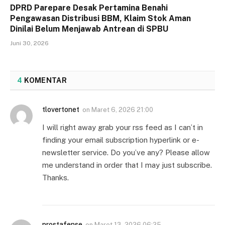
DPRD Parepare Desak Pertamina Benahi
Pengawasan Distribusi BBM, Klaim Stok Aman
Dinilai Belum Menjawab Antrean di SPBU
Juni 30, 2026
4
KOMENTAR
tlovertonet
on
Maret 6, 2026 21:00
I will right away grab your rss feed as I can’t in
finding your email subscription hyperlink or e-
newsletter service. Do you’ve any? Please allow
me understand in order that I may just subscribe.
Thanks.
prostafense
on
Maret 13, 2026 06:25