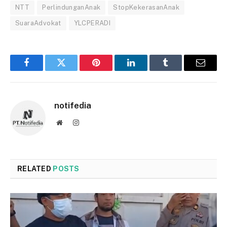
NTT
PerlindunganAnak
StopKekerasanAnak
SuaraAdvokat
YLCPERADI
Facebook
Twitter
Pinterest
LinkedIn
Tumblr
Email
notifedia
Website
Instagram
RELATED
POSTS