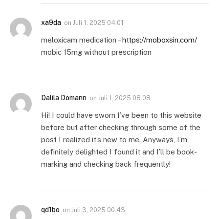
xa9da
on
Juli 1, 2025 04:01
meloxicam medication –
https://moboxsin.com/
mobic 15mg without prescription
Dalila Domann
on
Juli 1, 2025 08:08
Hi! I could have sworn I’ve been to this website
before but after checking through some of the
post I realized it’s new to me. Anyways, I’m
definitely delighted I found it and I’ll be book-
marking and checking back frequently!
qd1bo
on
Juli 3, 2025 00:43