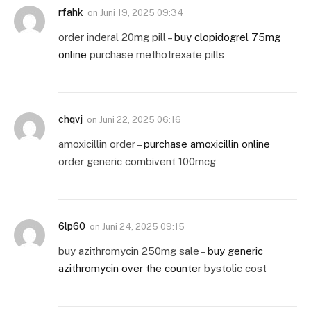
rfahk
on
Juni 19, 2025 09:34
order inderal 20mg pill –
buy clopidogrel 75mg
online
purchase methotrexate pills
chqvj
on
Juni 22, 2025 06:16
amoxicillin order –
purchase amoxicillin online
order generic combivent 100mcg
6lp60
on
Juni 24, 2025 09:15
buy azithromycin 250mg sale –
buy generic
azithromycin over the counter
bystolic cost