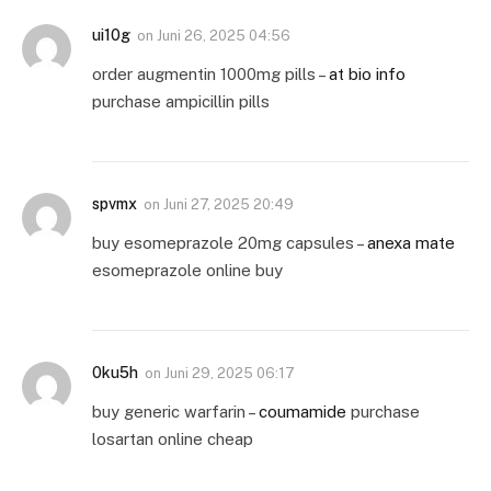
ui10g
on
Juni 26, 2025 04:56
order augmentin 1000mg pills –
at bio info
purchase ampicillin pills
spvmx
on
Juni 27, 2025 20:49
buy esomeprazole 20mg capsules –
anexa mate
esomeprazole online buy
0ku5h
on
Juni 29, 2025 06:17
buy generic warfarin –
coumamide
purchase
losartan online cheap