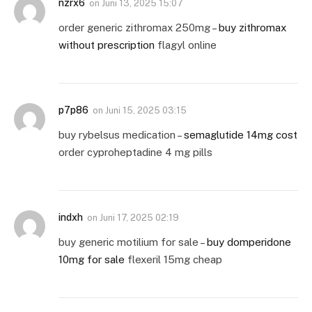
nzrx6
on
Juni 13, 2025 15:07
order generic zithromax 250mg –
buy zithromax
without prescription
flagyl online
p7p86
on
Juni 15, 2025 03:15
buy rybelsus medication –
semaglutide 14mg cost
order cyproheptadine 4 mg pills
indxh
on
Juni 17, 2025 02:19
buy generic motilium for sale –
buy domperidone
10mg for sale
flexeril 15mg cheap