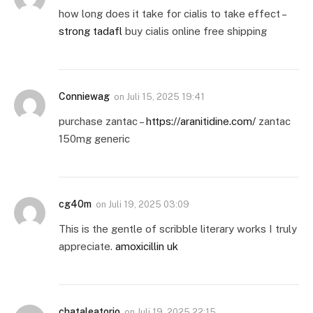
how long does it take for cialis to take effect –
strong tadafl
buy cialis online free shipping
Conniewag
on
Juli 15, 2025 19:41
purchase zantac –
https://aranitidine.com/
zantac
150mg generic
cg40m
on
Juli 19, 2025 03:09
This is the gentle of scribble literary works I truly
appreciate.
amoxicillin uk
chataleatorio
on
Juli 19, 2025 22:15