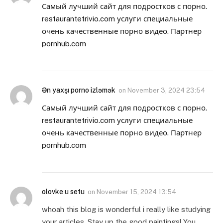
Самый лучший сайт для подростков с порно.
restaurantetrivio.com услуги специальные
очень качественные порно видео. Партнер
pornhub.com
Ən yaxşı porno izləmək
on
November 3, 2024 23:54
Самый лучший сайт для подростков с порно.
restaurantetrivio.com услуги специальные
очень качественные порно видео. Партнер
pornhub.com
olovke u setu
on
November 15, 2024 13:54
whoah this blog is wonderful i really like studying
your articles. Stay up the good paintings! You