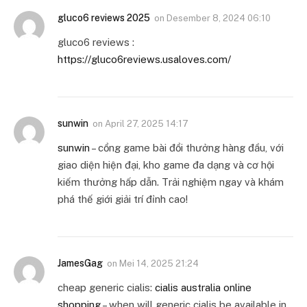
gluco6 reviews 2025
on
Desember 8, 2024 06:10
gluco6 reviews :
https://gluco6reviews.usaloves.com/
sunwin
on
April 27, 2025 14:17
sunwin
– cổng game bài đổi thưởng hàng đầu, với
giao diện hiện đại, kho game đa dạng và cơ hội
kiếm thưởng hấp dẫn. Trải nghiệm ngay và khám
phá thế giới giải trí đỉnh cao!
JamesGag
on
Mei 14, 2025 21:24
cheap generic cialis:
cialis australia online
shopping
– when will generic cialis be available in