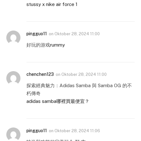
stussy x nike air force 1
pingguo11
on
Oktober 28, 2024 11:00
好玩的游戏
rummy
chenchen123
on
Oktober 28, 2024 11:00
探索經典魅力：Adidas Samba 與 Samba OG 的不
朽傳奇
adidas samba哪裡買最便宜？
pingguo11
on
Oktober 28, 2024 11:06