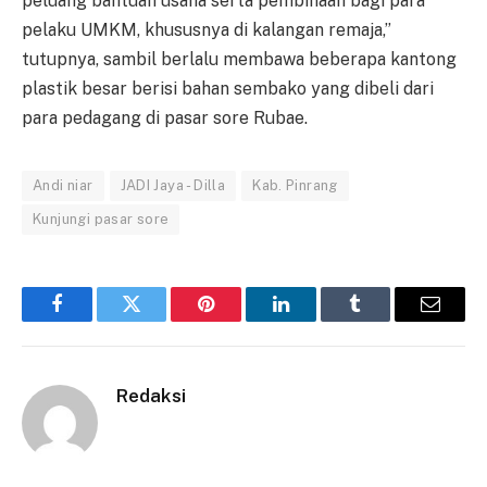
peluang bantuan usaha serta pembinaan bagi para
pelaku UMKM, khususnya di kalangan remaja,”
tutupnya, sambil berlalu membawa beberapa kantong
plastik besar berisi bahan sembako yang dibeli dari
para pedagang di pasar sore Rubae.
Andi niar
JADI Jaya - Dilla
Kab. Pinrang
Kunjungi pasar sore
Facebook
Twitter
Pinterest
LinkedIn
Tumblr
Email
Redaksi