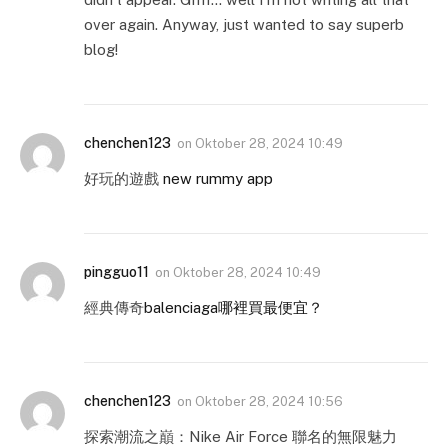
over again. Anyway, just wanted to say superb
blog!
chenchen123
on
Oktober 28, 2024 10:49
好玩的遊戲
new rummy app
pingguo11
on
Oktober 28, 2024 10:49
經典傳奇
balenciaga哪裡買最便宜？
chenchen123
on
Oktober 28, 2024 10:56
探索潮流之巔：Nike Air Force 聯名的無限魅力