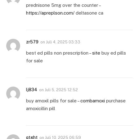
prednisone 5mg over the counter –
https://apreplson.com/
deltasone ca
zr579
on
Juli 4, 2025 03:33
best ed pills non prescription –
site
buy ed pills
for sale
lj834
on
Juli 5, 2025 12:52
buy amoxil pills for sale –
combamoxi
purchase
amoxicillin pill
qtght
on
Juli 10, 2025 06:59