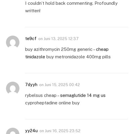
I couldn’t hold back commenting. Profoundly
written!
te9cf
on
Juni 13, 2025 12:37
buy azithromycin 250mg generic –
cheap
tinidazole
buy metronidazole 400mg pills
7dyyh
on
Juni 15, 2025 00:42
rybelsus cheap –
semaglutide 14 mg us
cyproheptadine online buy
yy24u
on
Juni 16, 2025 23:52