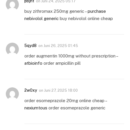
pbjht
on
Juni 24, 2025 05:17
buy zithromax 250mg generic –
purchase
nebivolol generic
buy nebivolol online cheap
5qyd8
on
Juni 26, 2025 01:45
order augmentin 1000mg without prescription –
atbioinfo
order ampicillin pill
2w0xy
on
Juni 27, 2025 18:00
order esomeprazole 20mg online cheap –
nexiumtous
order esomeprazole generic