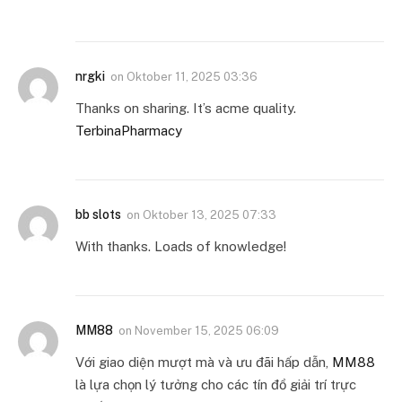
nrgki
on
Oktober 11, 2025 03:36
Thanks on sharing. It’s acme quality.
TerbinaPharmacy
bb slots
on
Oktober 13, 2025 07:33
With thanks. Loads of knowledge!
MM88
on
November 15, 2025 06:09
Với giao diện mượt mà và ưu đãi hấp dẫn,
MM88
là lựa chọn lý tưởng cho các tín đồ giải trí trực