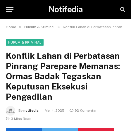
Notifedia
»
»
Home
Hukum & Kriminal
Konflik Lahan di Perbatasan Pinrang Parepare Memanas: Ormas Badak Tegaskan Keputusan Eksekusi Pengadilan
HUKUM & KRIMINAL
Konflik Lahan di Perbatasan
Pinrang Parepare Memanas:
Ormas Badak Tegaskan
Keputusan Eksekusi
Pengadilan
By
notifedia
Mei 4, 2025
92 Komentar
3 Mins Read