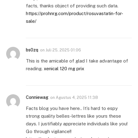
facts, thanks object of providing such data.
https://prohnrg.com/product/rosuvastatin-for-
sale/
bs0zq
on
Juli 25, 2025 01:06
This is the amicable of glad I take advantage of
reading.
xenical 120 mg prix
Conniewag
on
Agustus 4, 2025 11:38
Facts blog you have here.. It’s hard to espy
strong quality belles-lettres like yours these
days. I justifiably appreciate individuals like you!
Go through vigilance!!