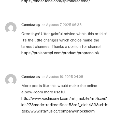
https://ondactone.com/spironolactone/
Conniewag
on
Agustus 7, 2025 06:38
Greetings! Utter gainful advice within this article!
It’s the little changes which choice make the
largest changes. Thanks a portion for sharing!
https://proisotrepl.com/product/propranolol/
Conniewag
on
Agustus 10, 2025 04:08
More posts like this would make the online
elbow-room more useful.
http://www.gochisonet.com/mt_mobile/mt4i.cgi?
id=27&mode=redirect&no=5&ref_eid=483&url=ht
tps://www.startus.cc/company/stockholm