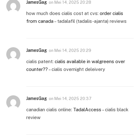
JamesGag
on
Mei 14, 2025 20:28
how much does cialis cost at cvs:
order cialis
from canada
– tadalafil (tadalis-ajanta) reviews
JamesGag
on
Mei 14, 2025 20:29
cialis patent:
cialis available in walgreens over
counter??
– cialis overnight deleivery
JamesGag
on
Mei 14, 2025 20:37
canadian cialis online:
TadalAccess
– cialis black
review