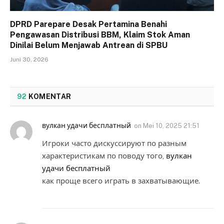
DPRD Parepare Desak Pertamina Benahi
Pengawasan Distribusi BBM, Klaim Stok Aman
Dinilai Belum Menjawab Antrean di SPBU
Juni 30, 2026
92
KOMENTAR
вулкан удачи бесплатный
on
Mei 10, 2025 21:51
Игроки часто дискуссируют по разным
характеристикам по поводу того,
вулкан
удачи бесплатный
как проще всего играть в захватывающие.