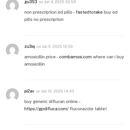
gu353
on
Juli 4, 2025 00:59
non prescription ed pills –
fastedtotake
buy ed
pills no prescription
zu3iq
on
Juli 5, 2025 10:50
amoxicillin price –
combamoxi.com
where can i buy
amoxicillin
pi2av
on
Juli 10, 2025 14:43
buy generic diflucan online –
https://gpdifluca.com/
fluconazole tablet