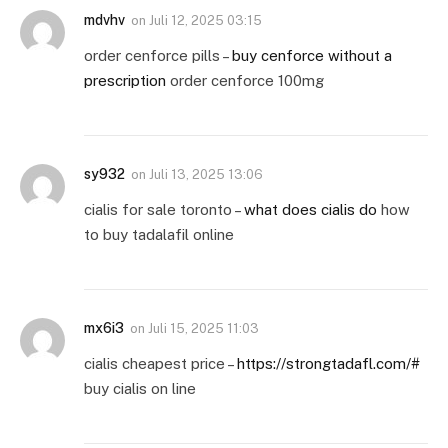
mdvhv
on
Juli 12, 2025 03:15
order cenforce pills –
buy cenforce without a
prescription
order cenforce 100mg
sy932
on
Juli 13, 2025 13:06
cialis for sale toronto –
what does cialis do
how
to buy tadalafil online
mx6i3
on
Juli 15, 2025 11:03
cialis cheapest price –
https://strongtadafl.com/#
buy cialis on line