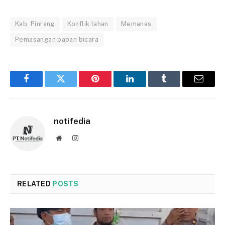
Kab. Pinrang
Konflik lahan
Memanas
Pemasangan papan bicara
Facebook
Twitter
Pinterest
LinkedIn
Tumblr
Email
notifedia
Website
Instagram
RELATED
POSTS