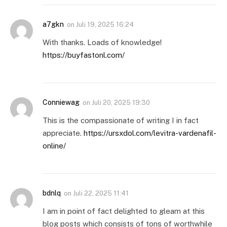
a7gkn
on
Juli 19, 2025 16:24
With thanks. Loads of knowledge!
https://buyfastonl.com/
Conniewag
on
Juli 20, 2025 19:30
This is the compassionate of writing I in fact
appreciate.
https://ursxdol.com/levitra-vardenafil-
online/
bdnlq
on
Juli 22, 2025 11:41
I am in point of fact delighted to gleam at this
blog posts which consists of tons of worthwhile