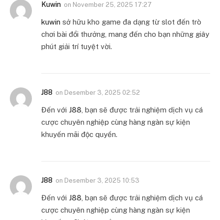
Kuwin
on
November 25, 2025 17:27
kuwin
sở hữu kho game đa dạng từ slot đến trò
chơi bài đổi thưởng, mang đến cho bạn những giây
phút giải trí tuyệt vời.
J88
on
Desember 3, 2025 02:52
Đến với
J88
, bạn sẽ được trải nghiệm dịch vụ cá
cược chuyên nghiệp cùng hàng ngàn sự kiện
khuyến mãi độc quyền.
J88
on
Desember 3, 2025 10:53
Đến với
J88
, bạn sẽ được trải nghiệm dịch vụ cá
cược chuyên nghiệp cùng hàng ngàn sự kiện