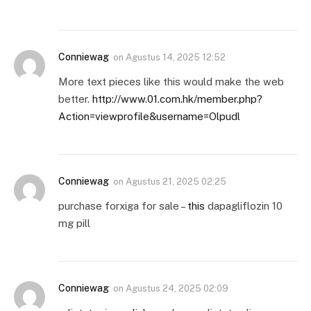
Conniewag
on
Agustus 14, 2025 12:52
More text pieces like this would make the web
better.
http://www.01.com.hk/member.php?
Action=viewprofile&username=Olpudl
Conniewag
on
Agustus 21, 2025 02:25
purchase forxiga for sale –
this
dapagliflozin 10
mg pill
Conniewag
on
Agustus 24, 2025 02:09