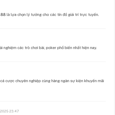
88
là lựa chọn lý tưởng cho các tín đồ giải trí trực tuyến.
ải nghiệm các trò chơi bài, poker phổ biến nhất hiện nay.
ụ cá cược chuyên nghiệp cùng hàng ngàn sự kiện khuyến mãi
 2025 23:47