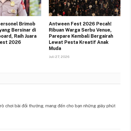
 Personel Brimob
Antween Fest 2026 Pecah!
yang Bersinar di
Ribuan Warga Serbu Venue,
oard, Raih Juara
Parepare Kembali Bergairah
Fest 2026
Lewat Pesta Kreatif Anak
Muda
Juli 27, 2026
ò chơi bài đổi thưởng, mang đến cho bạn những giây phút