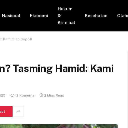
Hukum
Nasional
Ekonomi
&
Kesehatan
Olah
Kriminal
: Kami Siap Copot!
n? Tasming Hamid: Kami
025
12 Komentar
2 Mins Read
est