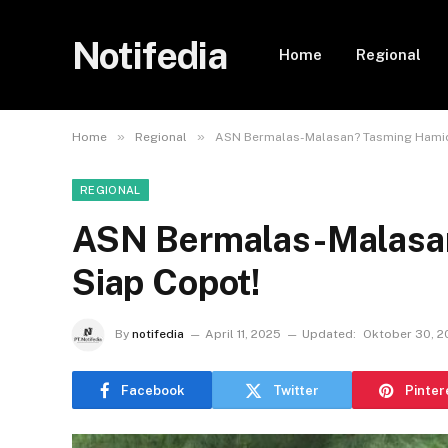
Notifedia
Home
Regional
»
»
Home
Regional
ASN Bermalas-Malasan? Tasming Hamid
REGIONAL
ASN Bermalas-Malasa
Siap Copot!
By
notifedia
April 11, 2025
Updated:
Oktober 30, 2
Facebook
Twitter
Pinter