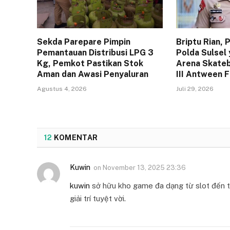
Sekda Parepare Pimpin
Briptu Rian,
Pemantauan Distribusi LPG 3
Polda Sulsel 
Kg, Pemkot Pastikan Stok
Arena Skateb
Aman dan Awasi Penyaluran
III Antween 
Agustus 4, 2026
Juli 29, 2026
12
KOMENTAR
Kuwin
on
November 13, 2025 23:36
kuwin
sở hữu kho game đa dạng từ slot đến tr
giải trí tuyệt vời.