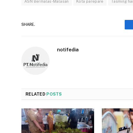
ASN Bermalas-Malasan
Kota parepare
Tasming ha
SHARE.
notifedia
RELATED
POSTS