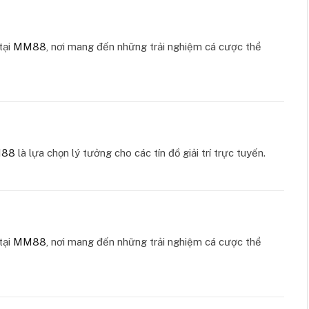
tại
MM88
, nơi mang đến những trải nghiệm cá cược thể
88
là lựa chọn lý tưởng cho các tín đồ giải trí trực tuyến.
tại
MM88
, nơi mang đến những trải nghiệm cá cược thể