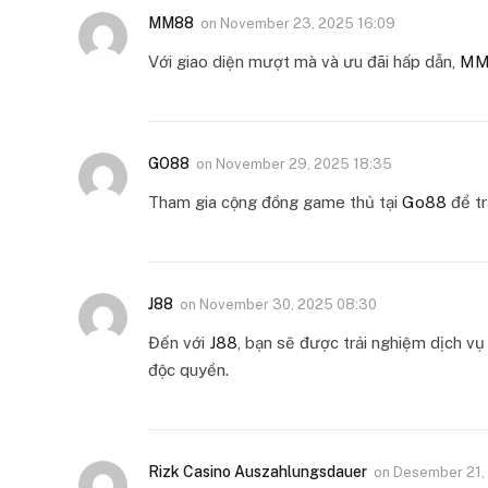
MM88
on
November 23, 2025 16:09
Với giao diện mượt mà và ưu đãi hấp dẫn,
MM
GO88
on
November 29, 2025 18:35
Tham gia cộng đồng game thủ tại
Go88
để tr
J88
on
November 30, 2025 08:30
Đến với
J88
, bạn sẽ được trải nghiệm dịch v
độc quyền.
Rizk Casino Auszahlungsdauer
on
Desember 21,