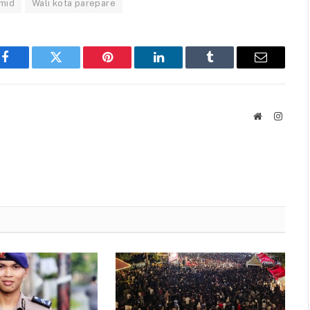
mid
Wali kota parepare
Facebook
Twitter
Pinterest
LinkedIn
Tumblr
Email
Website
Instag