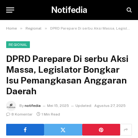
Notifedia
»
»
Home
Regional
DPRD Parepare Di serbu Aksi Massa, Legislator Bongkar Isu Pemangkasan Anggaran Daerah
REGIONAL
DPRD Parepare Di serbu Aksi
Massa, Legislator Bongkar
Isu Pemangkasan Anggaran
Daerah
By
notifedia
Mei 15, 2025
Updated:
Agustus 27, 2025
8 Komentar
1 Min Read