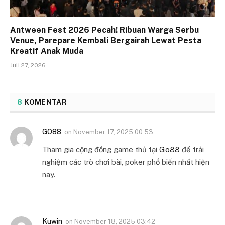
Antween Fest 2026 Pecah! Ribuan Warga Serbu
Venue, Parepare Kembali Bergairah Lewat Pesta
Kreatif Anak Muda
Juli 27, 2026
8
KOMENTAR
GO88
on
November 17, 2025 00:53
Tham gia cộng đồng game thủ tại
Go88
để trải
nghiệm các trò chơi bài, poker phổ biến nhất hiện
nay.
Kuwin
on
November 18, 2025 03:42