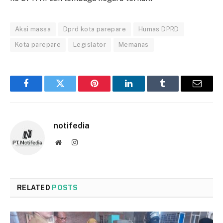
Aksi massa
Dprd kota parepare
Humas DPRD
Kota parepare
Legislator
Memanas
Facebook
Twitter
Pinterest
LinkedIn
Tumblr
Email
notifedia
Website
Instagram
RELATED
POSTS