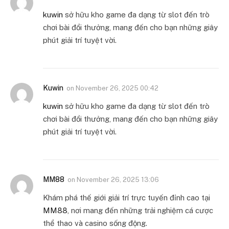
kuwin
sở hữu kho game đa dạng từ slot đến trò
chơi bài đổi thưởng, mang đến cho bạn những giây
phút giải trí tuyệt vời.
Kuwin
on
November 26, 2025 00:42
kuwin
sở hữu kho game đa dạng từ slot đến trò
chơi bài đổi thưởng, mang đến cho bạn những giây
phút giải trí tuyệt vời.
MM88
on
November 26, 2025 13:06
Khám phá thế giới giải trí trực tuyến đỉnh cao tại
MM88
, nơi mang đến những trải nghiệm cá cược
thể thao và casino sống động.