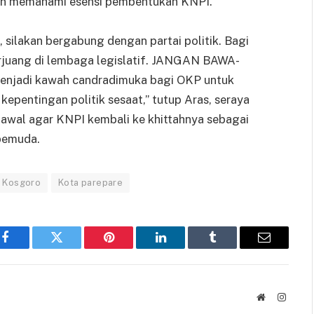
 dan memahami esensi pembentukan KNPI.
, silakan bergabung dengan partai politik. Bagi
berjuang di lembaga legislatif. JANGAN BAWA-
njadi kawah candradimuka bagi OKP untuk
epentingan politik sesaat,” tutup Aras, seraya
wal agar KNPI kembali ke khittahnya sebagai
pemuda.
 Kosgoro
Kota parepare
Facebook
Twitter
Pinterest
LinkedIn
Tumblr
Email
Website
Instag