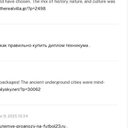
d have chosen. The mix of history, nature, and culture was
etherealvilla.gr/?p=2498
как правильно купить диплом техникума
.
1
packages! The ancient underground cities were mind-
ailysky.net/?p=30062
r 9, 2025 10:34
ternye-prognozy-na-futbol23.ru
.