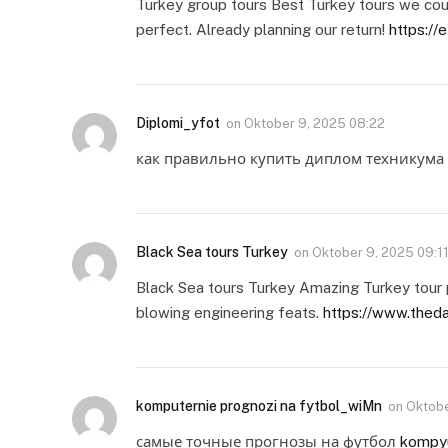
Turkey group tours Best Turkey tours we coul
perfect. Already planning our return!
https://
Diplomi_yfot
on
Oktober 9, 2025 08:22
как правильно купить диплом техникума
Black Sea tours Turkey
on
Oktober 9, 2025 09:1
Black Sea tours Turkey Amazing Turkey tour 
blowing engineering feats.
https://www.thed
komputernie prognozi na fytbol_wiMn
on
Oktobe
самые точные прогнозы на футбол
kompyu