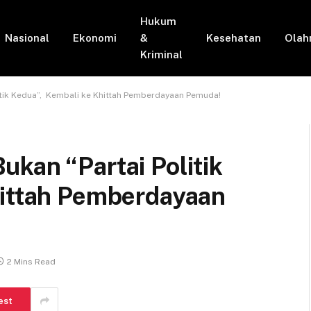
Hukum
Nasional
Ekonomi
&
Kesehatan
Olah
Kriminal
itik Kedua”, Kembali ke Khittah Pemberdayaan Pemuda!
kan “Partai Politik
hittah Pemberdayaan
2 Mins Read
est