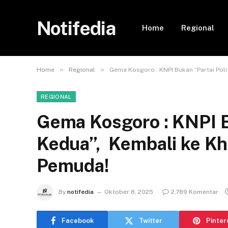
Notifedia
Home
Regional
»
»
Home
Regional
Gema Kosgoro : KNPI Bukan “Partai Pol
REGIONAL
Gema Kosgoro : KNPI Bu
Kedua”, Kembali ke K
Pemuda!
By
notifedia
Oktober 8, 2025
2,789 Komentar
Facebook
Twitter
Pinter