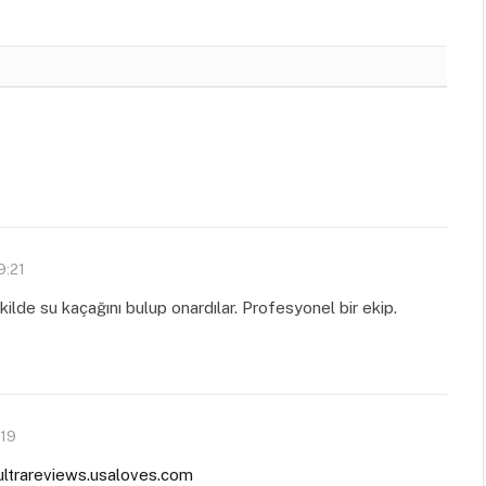
9:21
kilde su kaçağını bulup onardılar. Profesyonel bir ekip.
:19
tultrareviews.usaloves.com