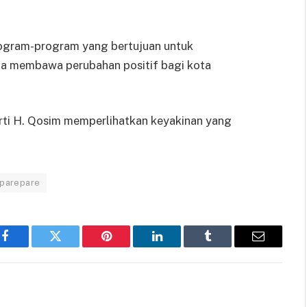
ogram-program yang bertujuan untuk
ta membawa perubahan positif bagi kota
rti H. Qosim memperlihatkan keyakinan yang
 parepare
Facebook
Twitter
Pinterest
LinkedIn
Tumblr
Email