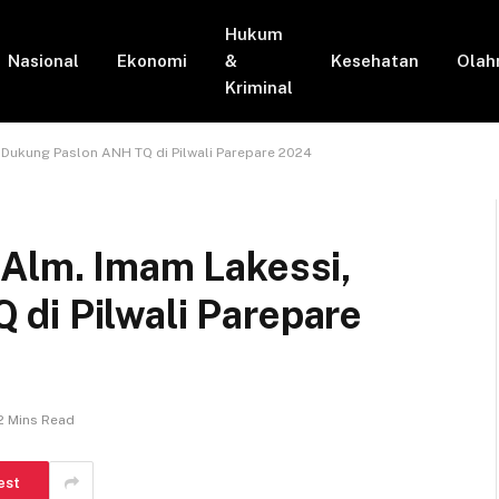
Hukum
Nasional
Ekonomi
&
Kesehatan
Olah
Kriminal
 Dukung Paslon ANH TQ di Pilwali Parepare 2024
 Alm. Imam Lakessi,
di Pilwali Parepare
2 Mins Read
est