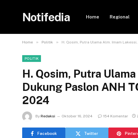
Notifedia
Home
Regional
»
»
Home
Politik
H. Qosim, Putra Ulama Alm. Imam Lakessi,
POLITIK
H. Qosim, Putra Ulama
Dukung Paslon ANH TQ 
2024
By
Redaksi
Oktober 16, 2024
154 Komentar
Facebook
Twitter
Pinter