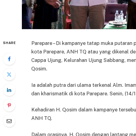
Parepare – Di kampanye tatap muka putaran p
SHARE
kota Parepare, ANH TQ atau yang dikenal de
Cappa Ujung, Kelurahan Ujung Sabbang, men
Qosim.
Ia adalah putra dari ulama terkenal Alm. Im
dan kharismatik di kota Parepare. Senin, (14/1
Kehadiran H. Qosim dalam kampanye terse
ANH TQ.
Dalam orasinya, H. Qosim dengan lantang m