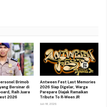
 Personel Brimob
Antween Fest Last Memories
yang Bersinar di
2026 Siap Digelar, Warga
oard, Raih Juara
Parepare Diajak Ramaikan
Fest 2026
Tribute To R-Ween JR
Juli 18, 2026