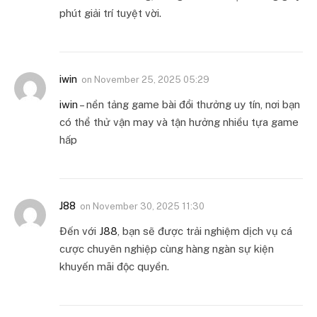
phút giải trí tuyệt vời.
iwin
on
November 25, 2025 05:29
iwin
– nền tảng game bài đổi thưởng uy tín, nơi bạn
có thể thử vận may và tận hưởng nhiều tựa game
hấp
J88
on
November 30, 2025 11:30
Đến với
J88
, bạn sẽ được trải nghiệm dịch vụ cá
cược chuyên nghiệp cùng hàng ngàn sự kiện
khuyến mãi độc quyền.