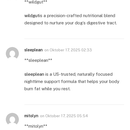
** wildgut**
wildgut
is a precision-crafted nutritional blend
designed to nurture your dog’s digestive tract.
sleeplean
on
Oktober 17, 2025 02:33
** sleeplean**
sleeplean
is a US-trusted, naturally focused
nighttime support formula that helps your body
burn fat while you rest.
mitolyn
on
Oktober 17, 2025 05:54
** mitolyn**