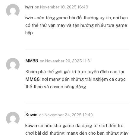
iwin
on
November 18, 2025 16:49
iwin
– nền tảng game bài đổi thưởng uy tín, nơi bạn
có thể thử vận may và tận hưởng nhiều tựa game
hấp
MM88
on
November 20, 2025 11:31
Khám phá thế giới giải trí trực tuyến đỉnh cao tại
MM88
, nơi mang đến những trải nghiệm cá cược
thể thao và casino sống động.
Kuwin
on
November 24, 2025 12:40
kuwin
sở hữu kho game đa dạng từ slot đến trò
chơi bài đổi thưởng, mang đến cho bạn những giây