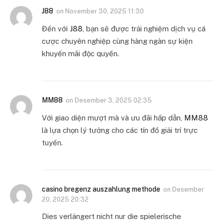
J88
on
November 30, 2025 11:30
Đến với
J88
, bạn sẽ được trải nghiệm dịch vụ cá
cược chuyên nghiệp cùng hàng ngàn sự kiện
khuyến mãi độc quyền.
MM88
on
Desember 3, 2025 02:35
Với giao diện mượt mà và ưu đãi hấp dẫn,
MM88
là lựa chọn lý tưởng cho các tín đồ giải trí trực
tuyến.
casino bregenz auszahlung methode
on
Desember
20, 2025 20:32
Dies verlängert nicht nur die spielerische