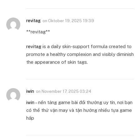
revitag
on
Oktober 19, 2025 19:39
** revitag**
revitag
is a daily skin-support formula created to
promote a healthy complexion and visibly diminish
the appearance of skin tags.
iwin
on
November 17, 2025 03:24
iwin
– nền tảng game bài đổi thưởng uy tín, nơi bạn
có thể thử vận may và tận hưởng nhiều tựa game
hấp