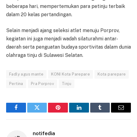
beberapa hari, mempertemukan para petinju terbaik
dalam 20 kelas pertandingan.
Selain menjadi ajang seleksi atlet menuju Porprov,
kegiatan ini juga menjadi wadah silaturahmi antar-
daerah serta penguatan budaya sportivitas dalam dunia
olahraga tinju di Sulawesi Selatan.
Fadly agus mante
KONI Kota Parepare
Kota parepare
Pertina
Pra Porprov
Tinju
Facebook
Twitter
Pinterest
LinkedIn
Tumblr
Email
notifedia