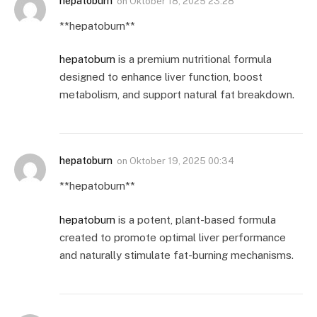
hepatoburn
on
Oktober 18, 2025 23:28
** hepatoburn**
hepatoburn
is a premium nutritional formula
designed to enhance liver function, boost
metabolism, and support natural fat breakdown.
hepatoburn
on
Oktober 19, 2025 00:34
**hepatoburn**
hepatoburn
is a potent, plant-based formula
created to promote optimal liver performance
and naturally stimulate fat-burning mechanisms.