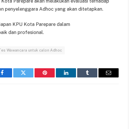
 Kota Parepare akan melakukan evaluasi terhadap
lon penyelenggara Adhoc yang akan ditetapkan.
rsiapan KPU Kota Parepare dalam
ik dan profesional.
Tes Wawancara untuk calon Adhoc
Facebook
Twitter
Pinterest
LinkedIn
Tumblr
Email