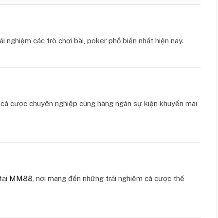
ải nghiệm các trò chơi bài, poker phổ biến nhất hiện nay.
ụ cá cược chuyên nghiệp cùng hàng ngàn sự kiện khuyến mãi
tại
MM88
, nơi mang đến những trải nghiệm cá cược thể