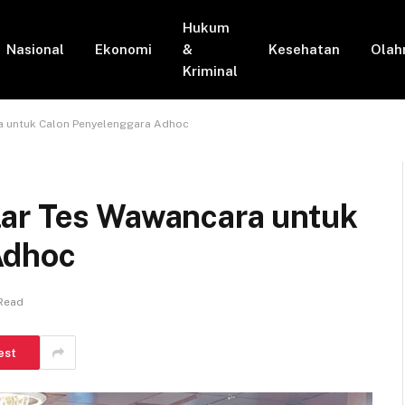
Hukum
Nasional
Ekonomi
&
Kesehatan
Olah
Kriminal
a untuk Calon Penyelenggara Adhoc
lar Tes Wawancara untuk
Adhoc
 Read
est