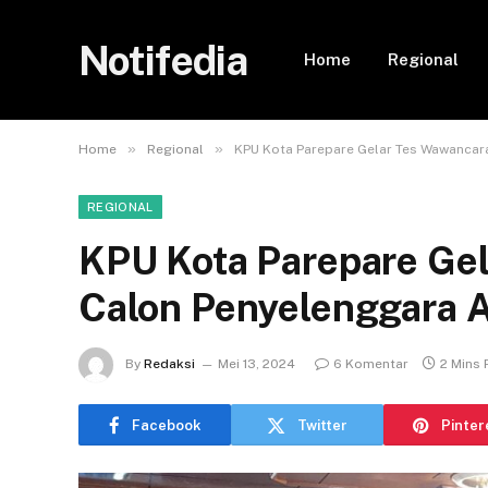
Notifedia
Home
Regional
»
»
Home
Regional
KPU Kota Parepare Gelar Tes Wawancar
REGIONAL
KPU Kota Parepare Ge
Calon Penyelenggara 
By
Redaksi
Mei 13, 2024
6 Komentar
2 Mins
Facebook
Twitter
Pinter