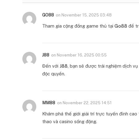
GO88
on
November 15, 2025 03:48
Tham gia cộng đồng game thủ tại
Go88
để tr
J88
on
November 16, 2025 00:55
Đến với
J88
, bạn sẽ được trải nghiệm dịch v
độc quyền.
MM88
on
November 22, 2025 14:51
Khám phá thế giới giải trí trực tuyến đỉnh cao 
thao và casino sống động.