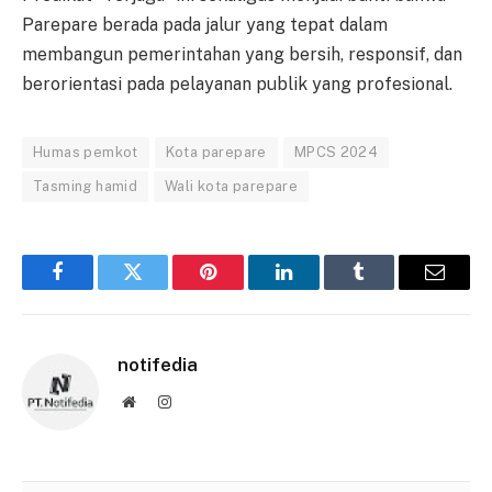
Parepare berada pada jalur yang tepat dalam
membangun pemerintahan yang bersih, responsif, dan
berorientasi pada pelayanan publik yang profesional.
Humas pemkot
Kota parepare
MPCS 2024
Tasming hamid
Wali kota parepare
Facebook
Twitter
Pinterest
LinkedIn
Tumblr
Email
notifedia
Website
Instagram