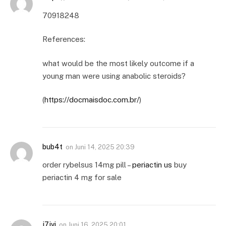
70918248
References:
what would be the most likely outcome if a
young man were using anabolic steroids?
(
https://docmaisdoc.com.br/
)
bub4t
on
Juni 14, 2025 20:39
order rybelsus 14mg pill –
periactin us
buy
periactin 4 mg for sale
j7jvi
on
Juni 16, 2025 20:01