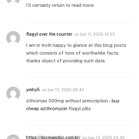
I’ll certainly return to read more.
flagyl over the counter
on
Juni 11, 2025 12:55
I am in truth happy to glance at this blog posts
which consists of tons of worthwhile facts,
thanks object of providing such data.
ymhy5
on
Juni 13, 2025 08:40
zithromax 500mg without prescription –
buy
cheap azithromycin
flagyl pills
https://docmaisdoc.com.br/
on
Juni 13, 2025 23:40