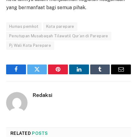
yang bermanfaat bagi semua pihak.
Humas pemkot
Kota parepare
Penutupan Musabaqah Tilawatil Qur’an di Parepare
Pj Wali Kota Parepare
Facebook
Twitter
Pinterest
LinkedIn
Tumblr
Email
Redaksi
RELATED
POSTS