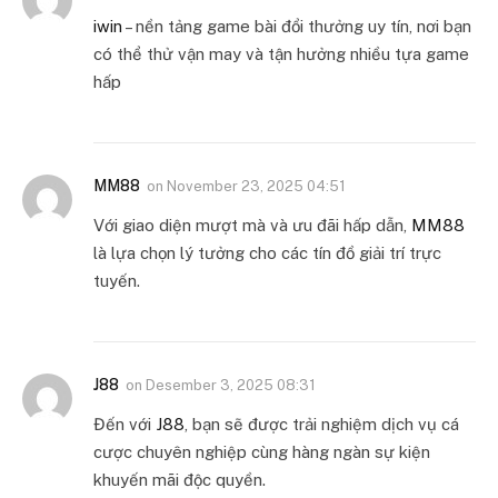
iwin
– nền tảng game bài đổi thưởng uy tín, nơi bạn
có thể thử vận may và tận hưởng nhiều tựa game
hấp
MM88
on
November 23, 2025 04:51
Với giao diện mượt mà và ưu đãi hấp dẫn,
MM88
là lựa chọn lý tưởng cho các tín đồ giải trí trực
tuyến.
J88
on
Desember 3, 2025 08:31
Đến với
J88
, bạn sẽ được trải nghiệm dịch vụ cá
cược chuyên nghiệp cùng hàng ngàn sự kiện
khuyến mãi độc quyền.