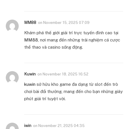
MM88
on
November 15, 2025 07:09
Khám phá thế giới giải trí trực tuyến đỉnh cao tại
MM88
, nơi mang đến những trải nghiệm cá cược
thể thao và casino sống động.
Kuwin
on
November 18, 2025 16:52
kuwin
sở hữu kho game đa dạng từ slot đến trò
chơi bài đổi thưởng, mang đến cho bạn những giây
phút giải trí tuyệt vời.
iwin
on
November 21, 2025 04:35