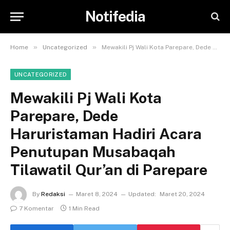
Notifedia
»
»
Home
Uncategorized
Mewakili Pj Wali Kota Parepare, Dede Haruristaman Hadiri Acara Penutupan Musabaqah Tilawatil Qur’an di Parepare
UNCATEGORIZED
Mewakili Pj Wali Kota
Parepare, Dede
Haruristaman Hadiri Acara
Penutupan Musabaqah
Tilawatil Qur’an di Parepare
By
Redaksi
Maret 8, 2024
Updated:
Maret 20, 2024
7 Komentar
1 Min Read