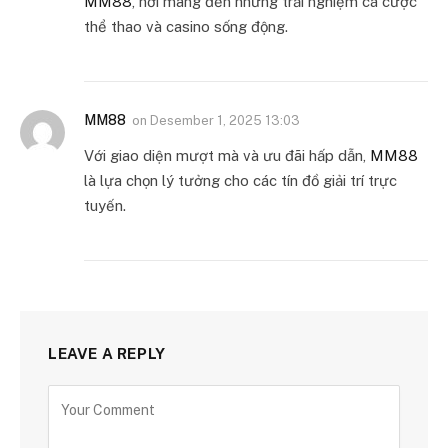
MM88
, nơi mang đến những trải nghiệm cá cược
thể thao và casino sống động.
MM88
on
Desember 1, 2025 13:03
Với giao diện mượt mà và ưu đãi hấp dẫn,
MM88
là lựa chọn lý tưởng cho các tín đồ giải trí trực
tuyến.
LEAVE A REPLY