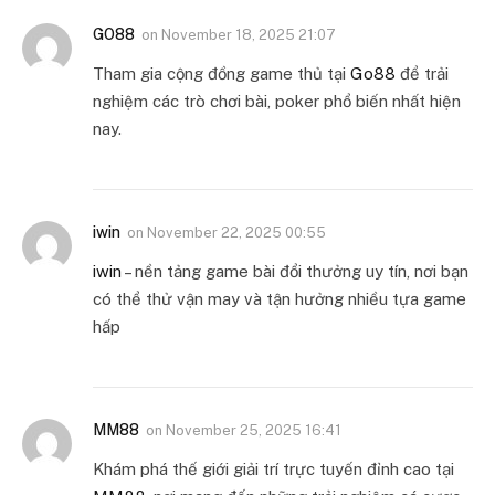
GO88
on
November 18, 2025 21:07
Tham gia cộng đồng game thủ tại
Go88
để trải
nghiệm các trò chơi bài, poker phổ biến nhất hiện
nay.
iwin
on
November 22, 2025 00:55
iwin
– nền tảng game bài đổi thưởng uy tín, nơi bạn
có thể thử vận may và tận hưởng nhiều tựa game
hấp
MM88
on
November 25, 2025 16:41
Khám phá thế giới giải trí trực tuyến đỉnh cao tại