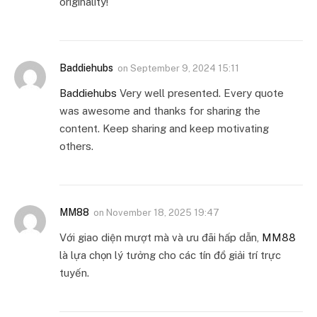
originality!
Baddiehubs
on
September 9, 2024 15:11
Baddiehubs
Very well presented. Every quote
was awesome and thanks for sharing the
content. Keep sharing and keep motivating
others.
MM88
on
November 18, 2025 19:47
Với giao diện mượt mà và ưu đãi hấp dẫn,
MM88
là lựa chọn lý tưởng cho các tín đồ giải trí trực
tuyến.