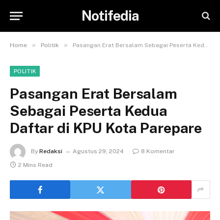
Notifedia
»
»
Home
Politik
Pasangan Erat Bersalam Sebagai Peserta Kedua Daftar di KPU Kota Parepare
POLITIK
Pasangan Erat Bersalam
Sebagai Peserta Kedua
Daftar di KPU Kota Parepare
By
Redaksi
Agustus 29, 2024
8 Komentar
2 Mins Read