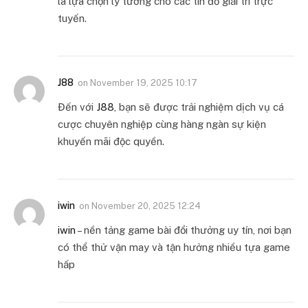
là lựa chọn lý tưởng cho các tín đồ giải trí trực
tuyến.
J88
on
November 19, 2025 10:17
Đến với
J88
, bạn sẽ được trải nghiệm dịch vụ cá
cược chuyên nghiệp cùng hàng ngàn sự kiện
khuyến mãi độc quyền.
iwin
on
November 20, 2025 12:24
iwin
– nền tảng game bài đổi thưởng uy tín, nơi bạn
có thể thử vận may và tận hưởng nhiều tựa game
hấp