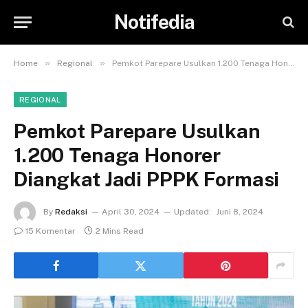
Notifedia
»
»
Home
Regional
Pemkot Parepare Usulkan 1.200 Tenaga Honorer Diangkat Jadi PPPK Formasi
REGIONAL
Pemkot Parepare Usulkan
1.200 Tenaga Honorer
Diangkat Jadi PPPK Formasi
By
Redaksi
April 30, 2024
Updated:
Juni 8, 2024
15 Komentar
2 Mins Read