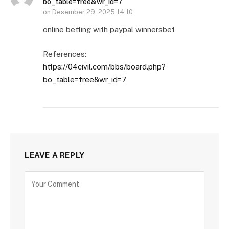
bo_table=free&wr_id=7
on
Desember 29, 2025 14:10
online betting with paypal winnersbet
References:
https://04civil.com/bbs/board.php?
bo_table=free&wr_id=7
LEAVE A REPLY