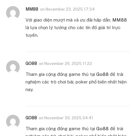
MM88
on
November 23, 2025 17:34
Với giao diện mượt mà và ưu đãi hấp dẫn,
MM88
là lựa chọn lý tưởng cho các tín đồ giải trí trực
tuyến.
GO88
on
November 26, 2025 11:22
Tham gia cộng đồng game thủ tại
Go88
để trải
nghiệm các trò chơi bài, poker phổ biến nhất hiện
nay.
GO88
on
November 30, 2025 04:41
Tham gia cộng đồng game thủ tại
Go88
để trải