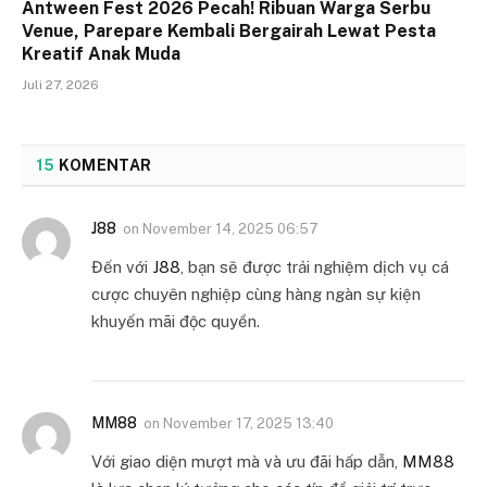
Antween Fest 2026 Pecah! Ribuan Warga Serbu
Venue, Parepare Kembali Bergairah Lewat Pesta
Kreatif Anak Muda
Juli 27, 2026
15
KOMENTAR
J88
on
November 14, 2025 06:57
Đến với
J88
, bạn sẽ được trải nghiệm dịch vụ cá
cược chuyên nghiệp cùng hàng ngàn sự kiện
khuyến mãi độc quyền.
MM88
on
November 17, 2025 13:40
Với giao diện mượt mà và ưu đãi hấp dẫn,
MM88