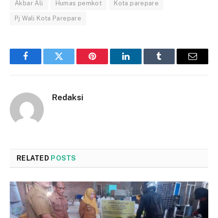
Akbar Ali
Humas pemkot
Kota parepare
Pj Wali Kota Parepare
Facebook
Twitter
Pinterest
LinkedIn
Tumblr
Email
Redaksi
RELATED
POSTS