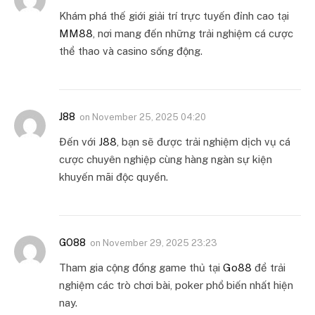
Khám phá thế giới giải trí trực tuyến đỉnh cao tại
MM88
, nơi mang đến những trải nghiệm cá cược
thể thao và casino sống động.
J88
on
November 25, 2025 04:20
Đến với
J88
, bạn sẽ được trải nghiệm dịch vụ cá
cược chuyên nghiệp cùng hàng ngàn sự kiện
khuyến mãi độc quyền.
GO88
on
November 29, 2025 23:23
Tham gia cộng đồng game thủ tại
Go88
để trải
nghiệm các trò chơi bài, poker phổ biến nhất hiện
nay.