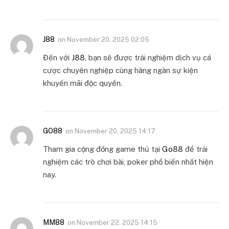
J88
on
November 20, 2025 02:05
Đến với
J88
, bạn sẽ được trải nghiệm dịch vụ cá
cược chuyên nghiệp cùng hàng ngàn sự kiện
khuyến mãi độc quyền.
GO88
on
November 20, 2025 14:17
Tham gia cộng đồng game thủ tại
Go88
để trải
nghiệm các trò chơi bài, poker phổ biến nhất hiện
nay.
MM88
on
November 22, 2025 14:15