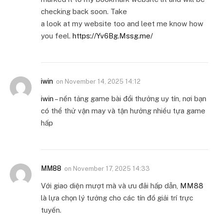
checking back soon. Take
a look at my website too and leet me know how
you feel.
https://Yv6Bg.Mssg.me/
iwin
on
November 14, 2025 14:12
iwin
– nền tảng game bài đổi thưởng uy tín, nơi bạn
có thể thử vận may và tận hưởng nhiều tựa game
hấp
MM88
on
November 17, 2025 14:33
Với giao diện mượt mà và ưu đãi hấp dẫn,
MM88
là lựa chọn lý tưởng cho các tín đồ giải trí trực
tuyến.