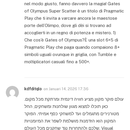
nel modo giusto, fanno davvero la magia! Gates
of Olympus Super Scatter è un titolo di Pragmatic
Play che ti invita a varcare ancora le maestose
porte dell’Olimpo, dove gli dèi si trovano ad
accoglierti in un regno di potenza e mistero. 1)
Che cos’è Gates of Olympus?È una slot 6×5 di
Pragmatic Play che paga quando compaiono 8+
simboli uguali ovunque in griglia, con Tumble e
moltiplicatori casuali fino a 500×.
kdfditqlo
on
Januari 14, 2026 17:36
עולם פוקר מקוון מציע חוויה דינמית ומרתקת מכל מקום.
כאן תוכלו למצוא מגוון שולחנות ומשחקים, החל
מטורנירים מתגמלים ועד למשחקי כסף אמיתי. הפוקר
המקוון הוא הזדמנות מושלמת לשפר את המיומנויות
שלכם ולהתחרות נגד שחקנים מכל העולם. Visual