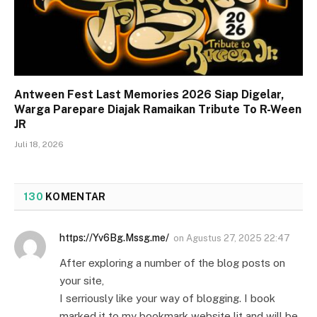
Antween Fest Last Memories 2026 Siap Digelar,
Warga Parepare Diajak Ramaikan Tribute To R-Ween
JR
Juli 18, 2026
130
KOMENTAR
https://Yv6Bg.Mssg.me/
on
Agustus 27, 2025 22:47
After exploring a number of the blog posts on
your site,
I serriously like your way of blogging. I book
marked it to my bookmark website lit and will be