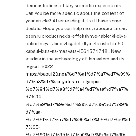
demonstrations of key scientific experiments
Can you be more specific about the content of
your article? After reading it, I still have some
doubts. Hope you can help me. жиросжигатель
ozon.ru product nexis-effektivnye-tabletki-dlya-
pohudeniya-zhiroszhigatel-dlya-zhenshchin-60-
kapsul-kurs-na-mesyats-1564574748 . New
studies in the archaeology of Jerusalem and its
region , 2022
https://babu123.net/%d7%a1%d7%a7%d7%99%
d7%a8%d7%aa-gates-of-olympus-
%d7%94%d7%a8%d7%a4%d7%aa%d7%a7%
d7%94-
%d7%a9%d7%9e%d7%99%d7%9e%d7%99%
d7%aa-
%d7%91%d7%a7%d7%96%d7%99%d7%a0%d
7%95-
%d7%90%d7%95%d7%a0%d7%9c%d7%99/