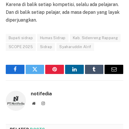
Karena di balik setiap kompetisi, selalu ada pelajaran.
Dan di balik setiap pelajar, ada masa depan yang layak
diperjuangkan.
Bupati sidrap
Humas Sidrap
Kab. Sidenreng Rappang
SCOPE 2025
Sidrap
Syaharuddin Alrif
Facebook
Twitter
Pinterest
LinkedIn
Tumblr
Email
notifedia
Website
Instagram