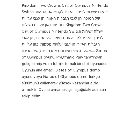
Kingdom Two Crowns Call of Olympus Nintendo
Switch יישלח ישירות לביתך. הקפד לקרוא את התיאור
של המוכר, הן לגבי הגבלות האזור והן לגבי עלויות
נוספות, כגון עלויות משלוח. Kingdom Two Crowns
Call of Olympus Nintendo Switch יישלח ישירות
לביתך. הקפד לקרוא את התיאור של המוכר, הן לגבי
הגבלות האזור והן לגבי עלויות נוספות, כגון עלויות
משלוח. שני חשבונות איזו מדינה, איזו מדינה…. Gates
of Olympus oyunu, Pragmatic Play tarafından
geliştirilmiş ve mitolojik temalı bir slot oyunudur.
Oyunun ana amacı, Gates of Olympus demo
oyunu veya Gates of Olympus demo türkçe
sürümünü kullanarak yüksek kazançlar elde
etmektir. Oyunu oynamak için aşağıdaki adımları
takip edin: