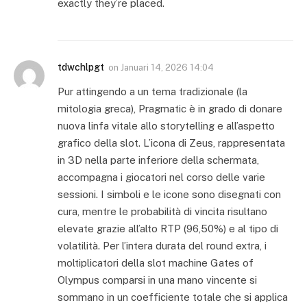
exactly they’re placed.
tdwchlpgt
on
Januari 14, 2026 14:04
Pur attingendo a un tema tradizionale (la
mitologia greca), Pragmatic è in grado di donare
nuova linfa vitale allo storytelling e all’aspetto
grafico della slot. L’icona di Zeus, rappresentata
in 3D nella parte inferiore della schermata,
accompagna i giocatori nel corso delle varie
sessioni. I simboli e le icone sono disegnati con
cura, mentre le probabilità di vincita risultano
elevate grazie all’alto RTP (96,50%) e al tipo di
volatilità. Per l’intera durata del round extra, i
moltiplicatori della slot machine Gates of
Olympus comparsi in una mano vincente si
sommano in un coefficiente totale che si applica