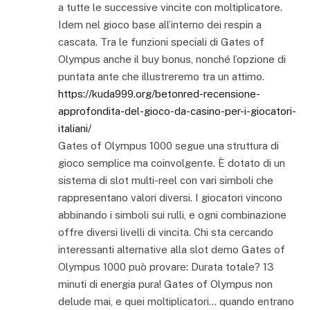
a tutte le successive vincite con moltiplicatore.
Idem nel gioco base all’interno dei respin a
cascata. Tra le funzioni speciali di Gates of
Olympus anche il buy bonus, nonché l’opzione di
puntata ante che illustreremo tra un attimo.
https://kuda999.org/betonred-recensione-
approfondita-del-gioco-da-casino-per-i-giocatori-
italiani/
Gates of Olympus 1000 segue una struttura di
gioco semplice ma coinvolgente. È dotato di un
sistema di slot multi-reel con vari simboli che
rappresentano valori diversi. I giocatori vincono
abbinando i simboli sui rulli, e ogni combinazione
offre diversi livelli di vincita. Chi sta cercando
interessanti alternative alla slot demo Gates of
Olympus 1000 può provare: Durata totale? 13
minuti di energia pura! Gates of Olympus non
delude mai, e quei moltiplicatori… quando entrano