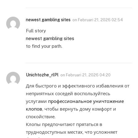
newest gambling sites
on
Februari 21, 2026 02:54
Full story
newest gambling sites
to find your path.
Unichtozhe_rlPl
on
Februari 21, 2026 04:20
Для быстрого и эффективного избавления от
неприятных соседей воспользуйтесь
услугами
профессиональное уничтожение
клопов
, чтобы вернуть дому комфорт и
спокойствие.
Клопы предпочитают прятаться в
труднодоступных местах, что усложняет