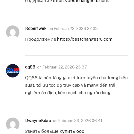
содержание
https://bestchangesru.com/
Robertwek
on
Februari 22, 2026 22:03
Продолжение
https://bestchangesru.com
qq88
on
Februari 22, 2026 23:37
QQ88 là nền tảng giải trí trực tuyến chú trọng hiệu
suất, tối ưu tốc độ truy cập và mang đến trải
nghiệm ổn định, liền mạch cho người dùng.
DwayneKibra
on
Februari 23, 2026 06:41
Узнать больше
Купить ооо