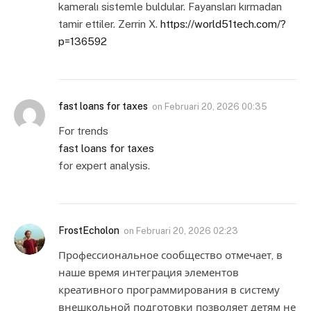
kameralı sistemle buldular. Fayansları kırmadan
tamir ettiler. Zerrin X.
https://world51tech.com/?
p=136592
fast loans for taxes
on
Februari 20, 2026 00:35
For trends
fast loans for taxes
for expert analysis.
FrostEcholon
on
Februari 20, 2026 02:23
Профессиональное сообщество отмечает, в
наше время интеграция элементов
креативного программирования в систему
внешкольной подготовки позволяет детям не