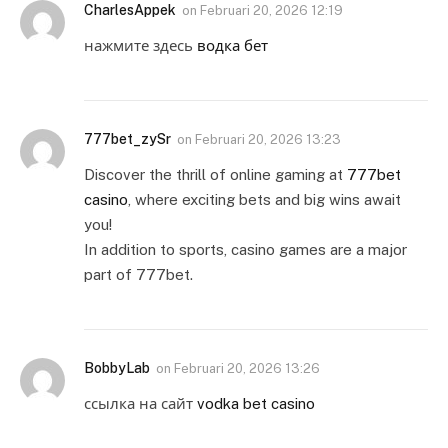
CharlesAppek
on
Februari 20, 2026 12:19
нажмите здесь
водка бет
777bet_zySr
on
Februari 20, 2026 13:23
Discover the thrill of online gaming at
777bet
casino
, where exciting bets and big wins await
you!
In addition to sports, casino games are a major
part of 777bet.
BobbyLab
on
Februari 20, 2026 13:26
ссылка на сайт
vodka bet casino