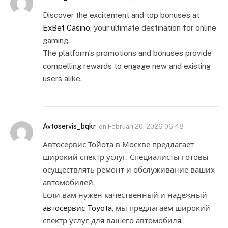
Discover the excitement and top bonuses at
ExBet Casino
, your ultimate destination for online
gaming.
The platform’s promotions and bonuses provide
compelling rewards to engage new and existing
users alike.
Avtoservis_bqkr
on
Februari 20, 2026 06:48
Автосервис Тойота в Москве предлагает
широкий спектр услуг. Специалисты готовы
осуществлять ремонт и обслуживание ваших
автомобилей.
Если вам нужен качественный и надежный
автосервис Toyota
, мы предлагаем широкий
спектр услуг для вашего автомобиля.