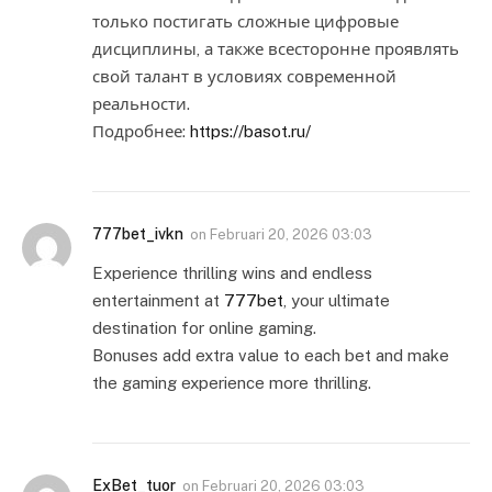
только постигать сложные цифровые
дисциплины, а также всесторонне проявлять
свой талант в условиях современной
реальности.
Подробнее:
https://basot.ru/
777bet_ivkn
on
Februari 20, 2026 03:03
Experience thrilling wins and endless
entertainment at
777bet
, your ultimate
destination for online gaming.
Bonuses add extra value to each bet and make
the gaming experience more thrilling.
ExBet_tuor
on
Februari 20, 2026 03:03