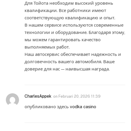
Для Тойота необходим высокий уровень
квалификации. Все работники имеют
соответствующую квалификацию и опыт.
В нашем сервисе используются современные
технологии и оборудование. Благодаря этому,
мы можем гарантировать качество
выполняемых работ.
Наш автосервис обеспечивает надежность и
долговечность вашего автомобиля. Ваше
доверие для нас — наивысшая награда.
CharlesAppek
on
Februari 20, 2026 11:39
опубликовано здесь
vodka casino