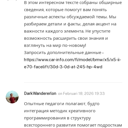
В этом интересном тексте собраны обширные
сведения, которые помогут вам понять
различные аспекты обсуждаемой темы. Мы
разбираем детали и факты, делая акцент на
важности каждого элемента. Не упустите
возможность расширить свои знания и
взглянуть на мир по-новому!
Запросить дополнительные данные –
https://www.car-info.com/fi/model/bmw/x5/x5-ii-
e70-facelift/30d-3-0d-at-245-hp-4wd
DarkWandererlon
on
Februari 18, 2026 19:33
Опытные педагоги полагают, будто
интеграция методик креативного
программирования в структуру
всестороннего развития помогает подросткам