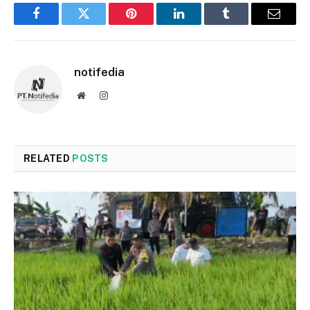
Facebook
Twitter
Pinterest
LinkedIn
Tumblr
Email
notifedia
Website
Instagram
RELATED
POSTS