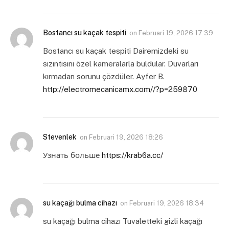
Bostancı su kaçak tespiti
on
Februari 19, 2026 17:39
Bostancı su kaçak tespiti Dairemizdeki su
sızıntısını özel kameralarla buldular. Duvarları
kırmadan sorunu çözdüler. Ayfer B.
http://electromecanicamx.com//?p=259870
Stevenlek
on
Februari 19, 2026 18:26
Узнать больше
https://krab6a.cc/
su kaçağı bulma cihazı
on
Februari 19, 2026 18:34
su kaçağı bulma cihazı Tuvaletteki gizli kaçağı