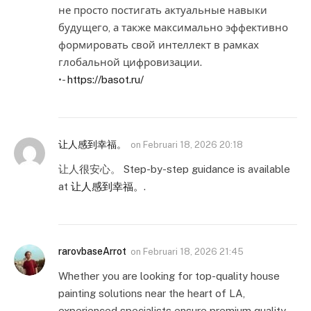
не просто постигать актуальные навыки
будущего, а также максимально эффективно
формировать свой интеллект в рамках
глобальной цифровизации.
•-
https://basot.ru/
让人感到幸福。
on
Februari 18, 2026 20:18
让人很安心。 Step-by-step guidance is available
at
让人感到幸福。
.
rarovbaseArrot
on
Februari 18, 2026 21:45
Whether you are looking for top-quality house
painting solutions near the heart of LA,
experienced specialists ensure premium quality