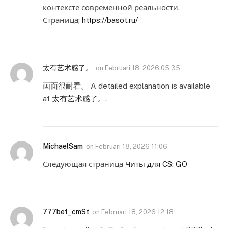
контексте современной реальности.
Страница;
https://basot.ru/
太有艺术感了。
on
Februari 18, 2026 05:35
画面很耐看。 A detailed explanation is available
at
太有艺术感了。
.
MichaelSam
on
Februari 18, 2026 11:06
Следующая страница
Читы для CS: GO
777bet_cmSt
on
Februari 18, 2026 12:18