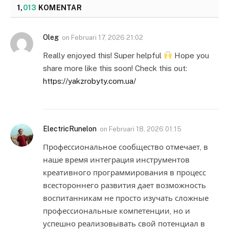
1,
013
KOMENTAR
Oleg
on
Februari 17, 2026 21:02
Really enjoyed this! Super helpful
Hope you
share more like this soon! Check this out:
https://yakzrobyty.com.ua/
ElectricRunelon
on
Februari 18, 2026 01:15
Профессиональное сообщество отмечает, в
наше время интеграция инструментов
креативного программирования в процесс
всестороннего развития дает возможность
воспитанникам не просто изучать сложные
профессиональные компетенции, но и
успешно реализовывать свой потенциал в