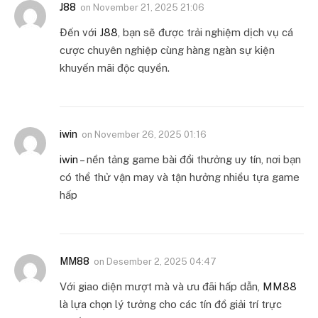
J88
on
November 21, 2025 21:06
Đến với
J88
, bạn sẽ được trải nghiệm dịch vụ cá
cược chuyên nghiệp cùng hàng ngàn sự kiện
khuyến mãi độc quyền.
iwin
on
November 26, 2025 01:16
iwin
– nền tảng game bài đổi thưởng uy tín, nơi bạn
có thể thử vận may và tận hưởng nhiều tựa game
hấp
MM88
on
Desember 2, 2025 04:47
Với giao diện mượt mà và ưu đãi hấp dẫn,
MM88
là lựa chọn lý tưởng cho các tín đồ giải trí trực