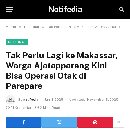
Notifedia
»
»
Home
Regional
Tak Perlu Lagi ke Makassar, Warga Ajatappareng Kini Bisa Operasi Otak di Parepare
REGIONAL
Tak Perlu Lagi ke Makassar,
Warga Ajatappareng Kini
Bisa Operasi Otak di
Parepare
By
notifedia
Juni 1, 2025
Updated:
November 3, 2025
21 Komentar
2 Mins Read