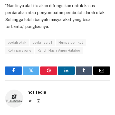
“Nantinya alat itu akan difungsikan untuk kasus
perdarahan atau penyumbatan pembuluh darah otak.
Sehingga lebih banyak masyarakat yang bisa
terbantu,” pungkasnya.
bedah otak
bedah saraf
Humas pemkot
Kota parepare
Rs. dr. Hasri Ainun Habibie
Facebook
Twitter
Pinterest
LinkedIn
Tumblr
Email
notifedia
Website
Instagram