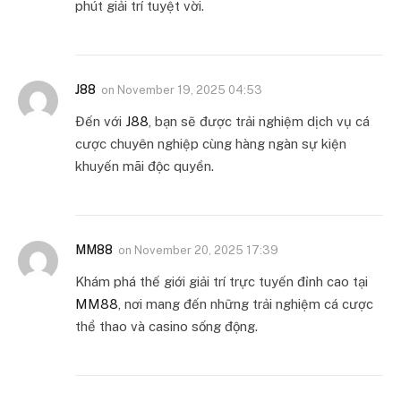
phút giải trí tuyệt vời.
J88
on
November 19, 2025 04:53
Đến với
J88
, bạn sẽ được trải nghiệm dịch vụ cá
cược chuyên nghiệp cùng hàng ngàn sự kiện
khuyến mãi độc quyền.
MM88
on
November 20, 2025 17:39
Khám phá thế giới giải trí trực tuyến đỉnh cao tại
MM88
, nơi mang đến những trải nghiệm cá cược
thể thao và casino sống động.