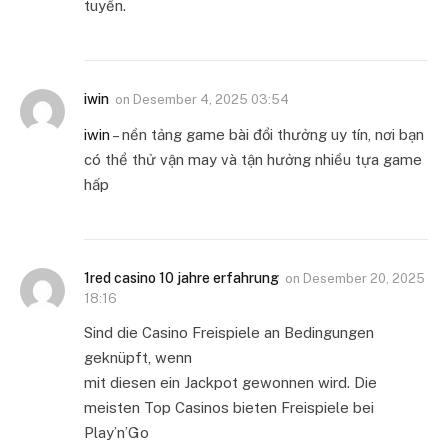
tuyến.
iwin
on
Desember 4, 2025 03:54
iwin
– nền tảng game bài đổi thưởng uy tín, nơi bạn
có thể thử vận may và tận hưởng nhiều tựa game
hấp
1red casino 10 jahre erfahrung
on
Desember 20, 2025
18:16
Sind die Casino Freispiele an Bedingungen
geknüpft, wenn
mit diesen ein Jackpot gewonnen wird. Die
meisten Top Casinos bieten Freispiele bei
Play’n’Go