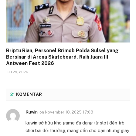
Briptu Rian, Personel Brimob Polda Sulsel yang
Bersinar di Arena Skateboard, Raih Juara III
Antween Fest 2026
Juli 29, 2026
21
KOMENTAR
Kuwin
on
November 18, 2025 17:08
kuwin
sở hữu kho game đa dạng từ slot đến trò
chơi bài đổi thưởng, mang đến cho bạn những giây