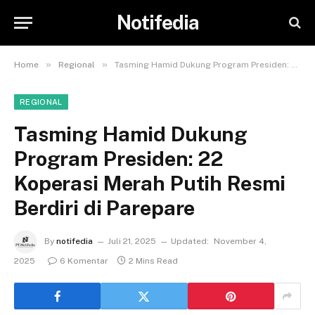
Notifedia
»
»
Home
Regional
Tasming Hamid Dukung Program Presiden: 22 Koperasi Merah Putih Resmi Berdiri di Parepare
REGIONAL
Tasming Hamid Dukung
Program Presiden: 22
Koperasi Merah Putih Resmi
Berdiri di Parepare
By
notifedia
Juli 21, 2025
Updated:
November 4,
2025
6 Komentar
2 Mins Read