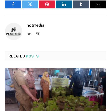
Facebook
Twitter
Pinterest
LinkedIn
Tumblr
Email
notifedia
Website
Instagram
RELATED
POSTS