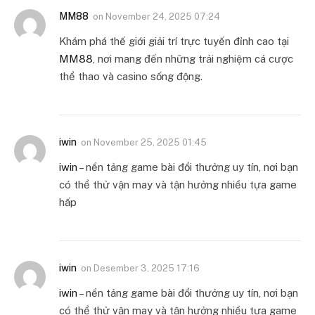
MM88
on
November 24, 2025 07:24
Khám phá thế giới giải trí trực tuyến đỉnh cao tại
MM88
, nơi mang đến những trải nghiệm cá cược
thể thao và casino sống động.
iwin
on
November 25, 2025 01:45
iwin
– nền tảng game bài đổi thưởng uy tín, nơi bạn
có thể thử vận may và tận hưởng nhiều tựa game
hấp
iwin
on
Desember 3, 2025 17:16
iwin
– nền tảng game bài đổi thưởng uy tín, nơi bạn
có thể thử vận may và tận hưởng nhiều tựa game