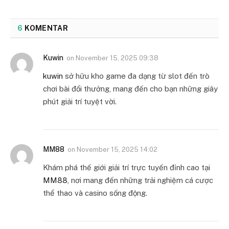
6
KOMENTAR
Kuwin
on
November 15, 2025 09:38
kuwin
sở hữu kho game đa dạng từ slot đến trò
chơi bài đổi thưởng, mang đến cho bạn những giây
phút giải trí tuyệt vời.
MM88
on
November 15, 2025 14:02
Khám phá thế giới giải trí trực tuyến đỉnh cao tại
MM88
, nơi mang đến những trải nghiệm cá cược
thể thao và casino sống động.