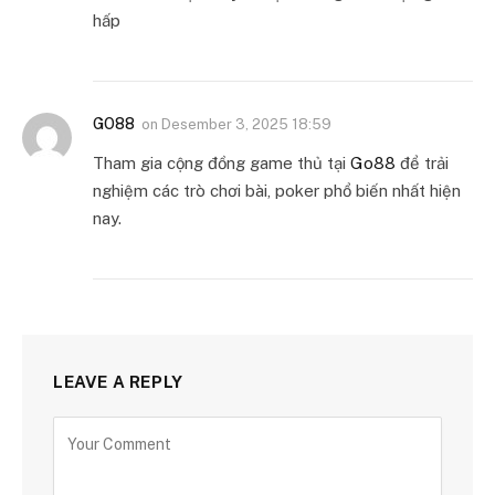
hấp
GO88
on
Desember 3, 2025 18:59
Tham gia cộng đồng game thủ tại
Go88
để trải
nghiệm các trò chơi bài, poker phổ biến nhất hiện
nay.
LEAVE A REPLY