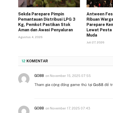
Sekda Parepare Pimpin
Antween Fes
Pemantauan Distribusi LPG 3
Ribuan Warga
Kg, Pemkot Pastikan Stok
Parepare Kem
Aman dan Awasi Penyaluran
Lewat Pesta 
Muda
Agustus 4, 2026
Juli 27, 2026
12
KOMENTAR
GO88
on
November 15, 2025 07:55
Tham gia cộng đồng game thủ tại
Go88
để tr
GO88
on
November 17, 2025 07:43