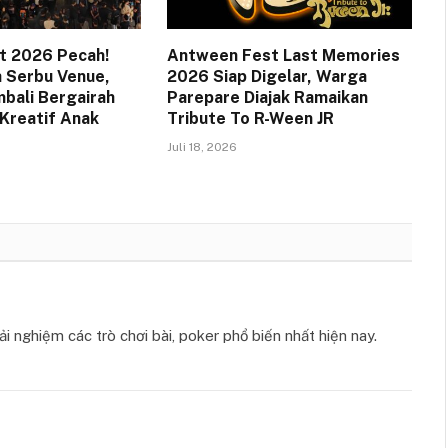
t 2026 Pecah!
Antween Fest Last Memories
 Serbu Venue,
2026 Siap Digelar, Warga
bali Bergairah
Parepare Diajak Ramaikan
Kreatif Anak
Tribute To R-Ween JR
Juli 18, 2026
ải nghiệm các trò chơi bài, poker phổ biến nhất hiện nay.