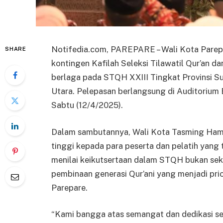
Notifedia.com, PAREPARE – Wali Kota Parep
SHARE
kontingen Kafilah Seleksi Tilawatil Qur’an 
berlaga pada STQH XXIII Tingkat Provinsi S
Utara. Pelepasan berlangsung di Auditorium 
Sabtu (12/4/2025).
Dalam sambutannya, Wali Kota Tasming Hami
tinggi kepada para peserta dan pelatih yang
menilai keikutsertaan dalam STQH bukan seka
pembinaan generasi Qur’ani yang menjadi pri
Parepare.
“Kami bangga atas semangat dan dedikasi selur