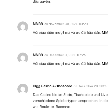
độc quyền.
MM88
on
November 30, 2025 04:29
Với giao diện mượt mà và ưu đãi hấp dẫn,
MM
MM88
on
Desember 3, 2025 07:25
Với giao diện mượt mà và ưu đãi hấp dẫn,
MM
Bigg Casino Aktionscode
on
Desember 20, 2025
Das Casino bietet Slots, Tischspiele und Li
verschiedene Spielertypen ansprechen. In der
wie Roulette, Baccarat,