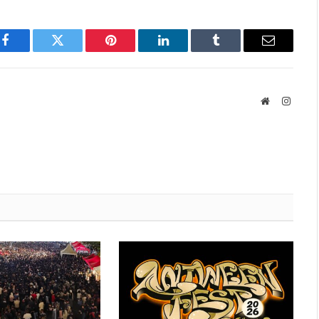
Facebook
Twitter
Pinterest
LinkedIn
Tumblr
Email
Website
Instag