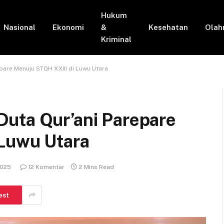
Hukum
Nasional
Ekonomi
&
Kesehatan
Olah
Kriminal
pare Menuju STQH XXIII di Luwu Utara
uta Qur’ani Parepare
Luwu Utara
2025
12 Komentar
2 Mins Read
est