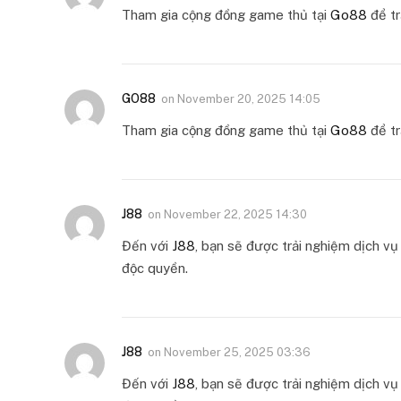
Tham gia cộng đồng game thủ tại
Go88
để tr
GO88
on
November 20, 2025 14:05
Tham gia cộng đồng game thủ tại
Go88
để tr
J88
on
November 22, 2025 14:30
Đến với
J88
, bạn sẽ được trải nghiệm dịch v
độc quyền.
J88
on
November 25, 2025 03:36
Đến với
J88
, bạn sẽ được trải nghiệm dịch v