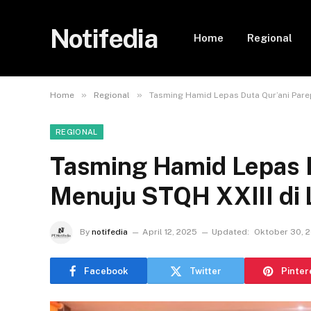
Notifedia
Home
Regional
»
»
Home
Regional
Tasming Hamid Lepas Duta Qur’ani Pare
REGIONAL
Tasming Hamid Lepas D
Menuju STQH XXIII di 
By
notifedia
April 12, 2025
Updated:
Oktober 30, 
Facebook
Twitter
Pinter