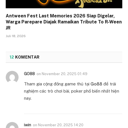
Antween Fest Last Memories 2026 Siap Digelar,
Warga Parepare Diajak Ramaikan Tribute To R-Ween
JR
Juli 18, 2026
12
KOMENTAR
GO88
on
November 20, 2025 01:49
Tham gia cộng đồng game thủ tại
Go88
để trải
nghiệm các trò chơi bài, poker phổ biến nhất hiện
nay.
iwin
on
November 20, 2025 14:20