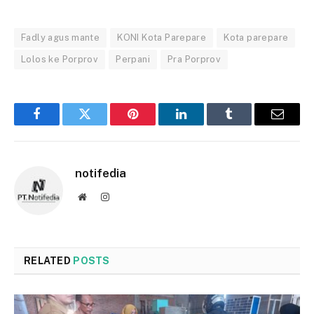
Fadly agus mante
KONI Kota Parepare
Kota parepare
Lolos ke Porprov
Perpani
Pra Porprov
Facebook
Twitter
Pinterest
LinkedIn
Tumblr
Email
notifedia
Website
Instagram
RELATED
POSTS