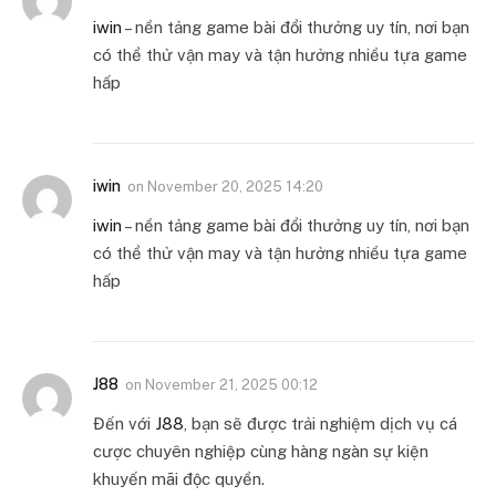
iwin
– nền tảng game bài đổi thưởng uy tín, nơi bạn
có thể thử vận may và tận hưởng nhiều tựa game
hấp
iwin
on
November 20, 2025 14:20
iwin
– nền tảng game bài đổi thưởng uy tín, nơi bạn
có thể thử vận may và tận hưởng nhiều tựa game
hấp
J88
on
November 21, 2025 00:12
Đến với
J88
, bạn sẽ được trải nghiệm dịch vụ cá
cược chuyên nghiệp cùng hàng ngàn sự kiện
khuyến mãi độc quyền.