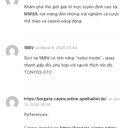
Khám phá thế giới giải trí trực tuyến đỉnh cao tại
MM88
, nơi mang đến những trải nghiệm cá cược
thể thao và casino sống động.
188V
on
Maret 8, 2026 03:43
Slot tại
188V
có tính năng “turbo mode” – quay
nhanh gấp đôi, phù hợp với người thích tốc độ.
TONY03-07O
https://borgata-casino.online-spielhallen.de/
on
Juni
15, 2026 18:36
References:
Casino grand luxe
https://borgata-casino.online-