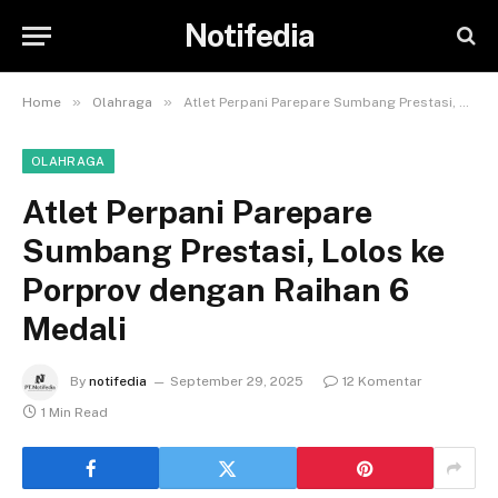
Notifedia
»
»
Home
Olahraga
Atlet Perpani Parepare Sumbang Prestasi, Lolos ke Porprov dengan Raihan 6 Medali
OLAHRAGA
Atlet Perpani Parepare
Sumbang Prestasi, Lolos ke
Porprov dengan Raihan 6
Medali
By
notifedia
September 29, 2025
12 Komentar
1 Min Read