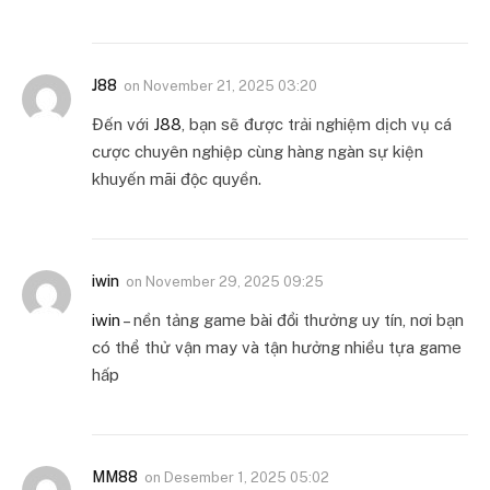
J88
on
November 21, 2025 03:20
Đến với
J88
, bạn sẽ được trải nghiệm dịch vụ cá
cược chuyên nghiệp cùng hàng ngàn sự kiện
khuyến mãi độc quyền.
iwin
on
November 29, 2025 09:25
iwin
– nền tảng game bài đổi thưởng uy tín, nơi bạn
có thể thử vận may và tận hưởng nhiều tựa game
hấp
MM88
on
Desember 1, 2025 05:02