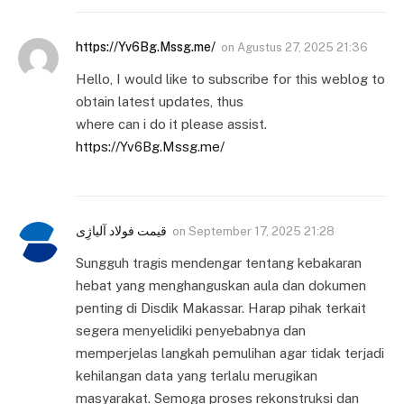
https://Yv6Bg.Mssg.me/
on
Agustus 27, 2025 21:36
Hello, I would like to subscribe for this weblog to
obtain latest updates, thus
where can i do it please assist.
https://Yv6Bg.Mssg.me/
قیمت فولاد آلیاژِی
on
September 17, 2025 21:28
Sungguh tragis mendengar tentang kebakaran
hebat yang menghanguskan aula dan dokumen
penting di Disdik Makassar. Harap pihak terkait
segera menyelidiki penyebabnya dan
memperjelas langkah pemulihan agar tidak terjadi
kehilangan data yang terlalu merugikan
masyarakat. Semoga proses rekonstruksi dan