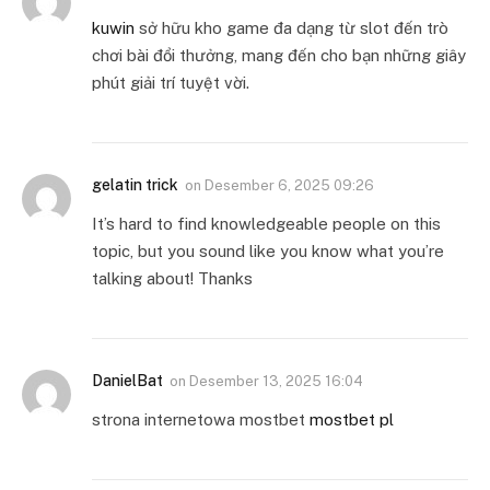
kuwin
sở hữu kho game đa dạng từ slot đến trò
chơi bài đổi thưởng, mang đến cho bạn những giây
phút giải trí tuyệt vời.
gelatin trick
on
Desember 6, 2025 09:26
It’s hard to find knowledgeable people on this
topic, but you sound like you know what you’re
talking about! Thanks
DanielBat
on
Desember 13, 2025 16:04
strona internetowa mostbet
mostbet pl