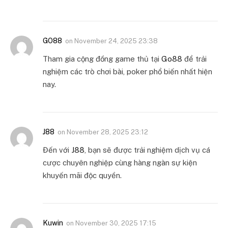
GO88
on
November 24, 2025 23:38
Tham gia cộng đồng game thủ tại
Go88
để trải
nghiệm các trò chơi bài, poker phổ biến nhất hiện
nay.
J88
on
November 28, 2025 23:12
Đến với
J88
, bạn sẽ được trải nghiệm dịch vụ cá
cược chuyên nghiệp cùng hàng ngàn sự kiện
khuyến mãi độc quyền.
Kuwin
on
November 30, 2025 17:15