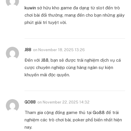
kuwin
sở hữu kho game đa dạng từ slot đến trò
chơi bài đổi thưởng, mang đến cho bạn những giây
phút giải trí tuyệt vời.
J88
on
November 18, 2025 13:26
Đến với
J88
, bạn sẽ được trải nghiệm dịch vụ cá
cược chuyên nghiệp cùng hàng ngàn sự kiện
khuyến mãi độc quyền.
GO88
on
November 22, 2025 14:32
Tham gia cộng đồng game thủ tại
Go88
để trải
nghiệm các trò chơi bài, poker phổ biến nhất hiện
nay.