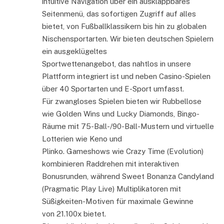
intuitive Navigation über ein ausklappbares
Seitenmenü, das sofortigen Zugriff auf alles
bietet, von Fußballklassikern bis hin zu globalen
Nischensportarten. Wir bieten deutschen Spielern
ein ausgeklügeltes
Sportwettenangebot, das nahtlos in unsere
Plattform integriert ist und neben Casino-Spielen
über 40 Sportarten und E-Sport umfasst.
Für zwangloses Spielen bieten wir Rubbellose
wie Golden Wins und Lucky Diamonds, Bingo-
Räume mit 75-Ball-/90-Ball-Mustern und virtuelle
Lotterien wie Keno und
Plinko. Gameshows wie Crazy Time (Evolution)
kombinieren Raddrehen mit interaktiven
Bonusrunden, während Sweet Bonanza Candyland
(Pragmatic Play Live) Multiplikatoren mit
Süßigkeiten-Motiven für maximale Gewinne
von 21.100x bietet.