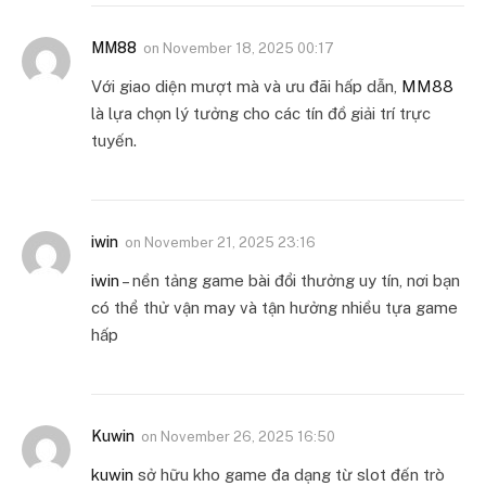
MM88
on
November 18, 2025 00:17
Với giao diện mượt mà và ưu đãi hấp dẫn,
MM88
là lựa chọn lý tưởng cho các tín đồ giải trí trực
tuyến.
iwin
on
November 21, 2025 23:16
iwin
– nền tảng game bài đổi thưởng uy tín, nơi bạn
có thể thử vận may và tận hưởng nhiều tựa game
hấp
Kuwin
on
November 26, 2025 16:50
kuwin
sở hữu kho game đa dạng từ slot đến trò