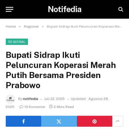
Notifedia
»
»
Home
Regional
Bupati Sidrap Ikuti Peluncuran Koperasi Merah Putih Bersama Presiden Prabowo
REGIONAL
Bupati Sidrap Ikuti
Peluncuran Koperasi Merah
Putih Bersama Presiden
Prabowo
By
notifedia
Juli 22, 2025
Updated:
Agustus 28,
2025
13 Komentar
2 Mins Read