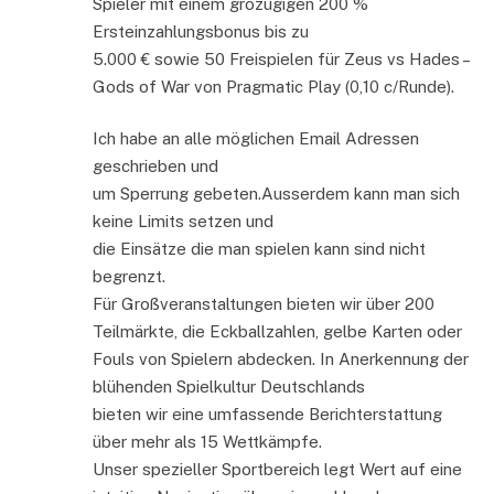
Spieler mit einem grozügigen 200 %
Ersteinzahlungsbonus bis zu
5.000 € sowie 50 Freispielen für Zeus vs Hades –
Gods of War von Pragmatic Play (0,10 c/Runde).
Ich habe an alle möglichen Email Adressen
geschrieben und
um Sperrung gebeten.Ausserdem kann man sich
keine Limits setzen und
die Einsätze die man spielen kann sind nicht
begrenzt.
Für Großveranstaltungen bieten wir über 200
Teilmärkte, die Eckballzahlen, gelbe Karten oder
Fouls von Spielern abdecken. In Anerkennung der
blühenden Spielkultur Deutschlands
bieten wir eine umfassende Berichterstattung
über mehr als 15 Wettkämpfe.
Unser spezieller Sportbereich legt Wert auf eine