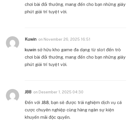
chơi bài đổi thưởng, mang đến cho bạn những giây
phút giải trí tuyệt vời.
Kuwin
on
November 26, 2025 16:51
kuwin
sở hữu kho game đa dạng từ slot đến trò
chơi bài đổi thưởng, mang đến cho bạn những giây
phút giải trí tuyệt vời.
J88
on
Desember 1, 2025 04:30
Đến với
J88
, bạn sẽ được trải nghiệm dịch vụ cá
cược chuyên nghiệp cùng hàng ngàn sự kiện
khuyến mãi độc quyền.