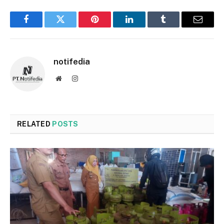
Facebook
Twitter
Pinterest
LinkedIn
Tumblr
Email
notifedia
Website
Instagram
RELATED
POSTS