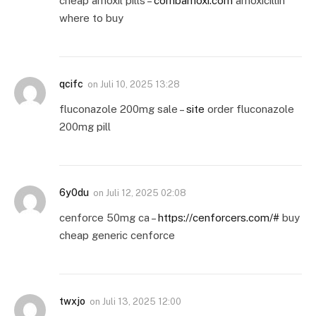
cheap amoxil pills –
combamoxi.com
amoxicillin
where to buy
qcifc
on
Juli 10, 2025 13:28
fluconazole 200mg sale –
site
order fluconazole
200mg pill
6y0du
on
Juli 12, 2025 02:08
cenforce 50mg ca –
https://cenforcers.com/#
buy
cheap generic cenforce
twxjo
on
Juli 13, 2025 12:00