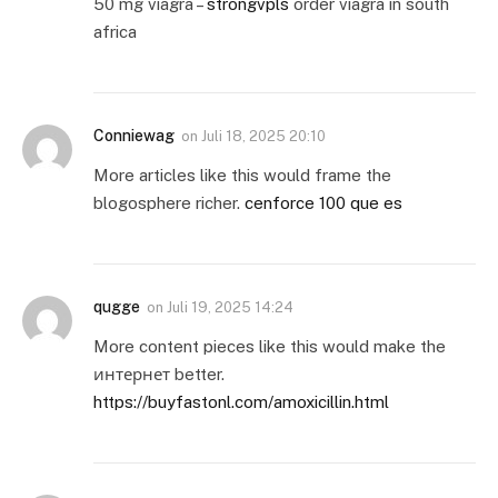
50 mg viagra –
strongvpls
order viagra in south
africa
Conniewag
on
Juli 18, 2025 20:10
More articles like this would frame the
blogosphere richer.
cenforce 100 que es
qugge
on
Juli 19, 2025 14:24
More content pieces like this would make the
интернет better.
https://buyfastonl.com/amoxicillin.html