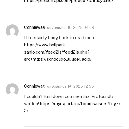
https://proisotrepl.com/product/tetracycline/
Conniewag
on
Agustus 10, 2025 04:09
I’ll certainly bring back to read more.
https://www.ballpark-
sanjo.com/feed2js/feed2js.php?
src=https://schoolido.lu/user/adip/
Conniewag
on
Agustus 14, 2025 12:53
I couldn’t turn down commenting. Profoundly
written!
https://myrsporta.ru/forums/users/fogzx-
2/