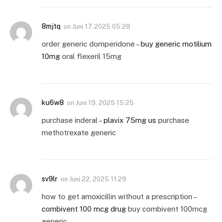
8mjtq
on
Juni 17, 2025 05:28
order generic domperidone –
buy generic motilium
10mg
oral flexeril 15mg
ku6w8
on
Juni 19, 2025 15:25
purchase inderal –
plavix 75mg us
purchase
methotrexate generic
sv9lr
on
Juni 22, 2025 11:29
how to get amoxicillin without a prescription –
combivent 100 mcg drug
buy combivent 100mcg
generic