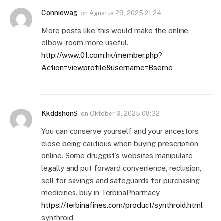
Conniewag
on
Agustus 29, 2025 21:24
More posts like this would make the online
elbow-room more useful.
http://www.01.com.hk/member.php?
Action=viewprofile&username=Bserne
KkddshonS
on
Oktober 9, 2025 08:32
You can conserve yourself and your ancestors
close being cautious when buying prescription
online. Some druggist’s websites manipulate
legally and put forward convenience, reclusion,
sell for savings and safeguards for purchasing
medicines. buy in TerbinaPharmacy
https://terbinafines.com/product/synthroid.html
synthroid