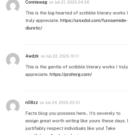
Conniewag
on
Juli 21, 2025 04:36
This is the big-hearted of scribble literary works I
truly appreciate.
https://ursxdol.com/furosemide-
diuretic/
4wdzk
on
Juli 22, 2025 10:11
This is the gentle of scribble literary works I truly
appreciate.
https://prohnrg.com/
n08zz
on
Juli 24, 2025 23:51
Facts blog you possess here.. It’s severely to
assign great worth writing like yours these days. I
justifiably respect individuals like you! Take