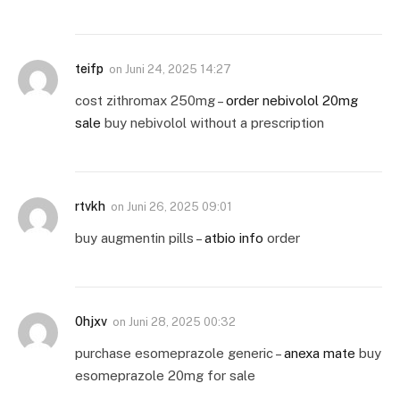
teifp
on
Juni 24, 2025 14:27
cost zithromax 250mg –
order nebivolol 20mg
sale
buy nebivolol without a prescription
rtvkh
on
Juni 26, 2025 09:01
buy augmentin pills –
atbio info
order
0hjxv
on
Juni 28, 2025 00:32
purchase esomeprazole generic –
anexa mate
buy
esomeprazole 20mg for sale