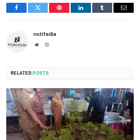
Facebook
Twitter
Pinterest
LinkedIn
Tumblr
Email
notifedia
Website
Instagram
RELATED
POSTS