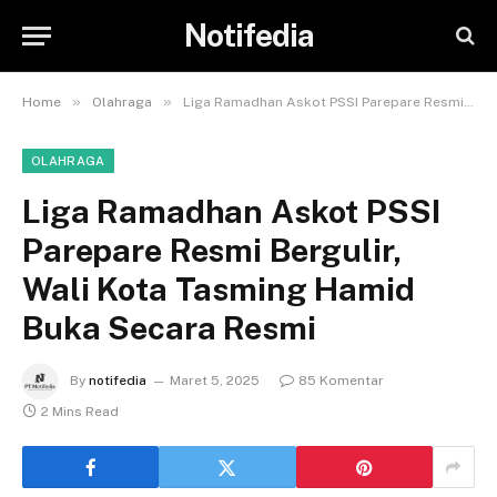
Notifedia
»
»
Home
Olahraga
Liga Ramadhan Askot PSSI Parepare Resmi Bergulir, Wali Kota Tasming Hamid Buka Secara Resmi
OLAHRAGA
Liga Ramadhan Askot PSSI
Parepare Resmi Bergulir,
Wali Kota Tasming Hamid
Buka Secara Resmi
By
notifedia
Maret 5, 2025
85 Komentar
2 Mins Read