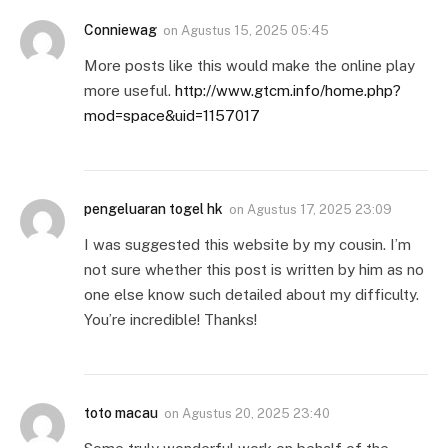
Conniewag
on
Agustus 15, 2025 05:45
More posts like this would make the online play
more useful.
http://www.gtcm.info/home.php?
mod=space&uid=1157017
pengeluaran togel hk
on
Agustus 17, 2025 23:09
I was suggested this website by my cousin. I’m
not sure whether this post is written by him as no
one else know such detailed about my difficulty.
You’re incredible! Thanks!
toto macau
on
Agustus 20, 2025 23:40