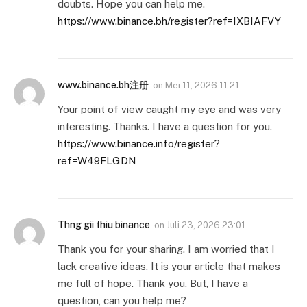
doubts. Hope you can help me.
https://www.binance.bh/register?ref=IXBIAFVY
www.binance.bh注册
on
Mei 11, 2026 11:21
Your point of view caught my eye and was very
interesting. Thanks. I have a question for you.
https://www.binance.info/register?
ref=W49FLGDN
Thng gii thiu binance
on
Juli 23, 2026 23:01
Thank you for your sharing. I am worried that I
lack creative ideas. It is your article that makes
me full of hope. Thank you. But, I have a
question, can you help me?