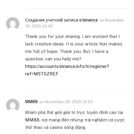
Создание учетной записи в binance
on
November
18, 2025 22:42
Thank you for your sharing. I am worried that I
lack creative ideas. It is your article that makes
me full of hope. Thank you. But, I have a
question, can you help me?
https://accounts.binance.info/tr/register?
ref=MST5ZREF
MM88
on
November 26, 2025 10:52
Khám phá thế giới giải trí trực tuyến đỉnh cao tại
MM88
, nơi mang đến những trải nghiệm cá cược
thể thao và casino sống động.