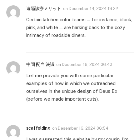
遠隔診療メリット
on
Desember 14, 2024 18:22
Certain kitchen color teams — for instance, black,
pink, and white — are harking back to the cozy
intimacy of roadside diners.
中間 配当 決議
on
Desember 16, 2024 06:43
Let me provide you with some particular
examples of how in which we outreached
ourselves in the unique design of Deus Ex
(before we made important cuts).
scaffolding
on
Desember 16, 2024 06:54
I was suggested this website by my cousin. I’m