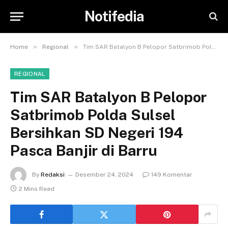
Notifedia
»
»
Home
Regional
Tim SAR Batalyon B Pelopor Satbrimob Polda Sulsel Bersihkan SD Negeri 194 Pasca Banjir di Barru
REGIONAL
Tim SAR Batalyon B Pelopor
Satbrimob Polda Sulsel
Bersihkan SD Negeri 194
Pasca Banjir di Barru
By
Redaksi
Desember 24, 2024
149 Komentar
2 Mins Read