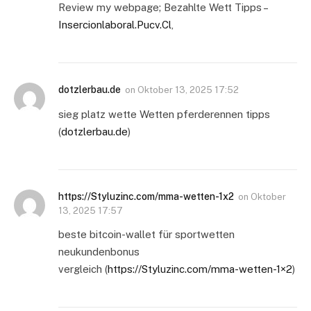
Review my webpage; Bezahlte Wett Tipps –
Insercionlaboral.Pucv.Cl
,
dotzlerbau.de
on
Oktober 13, 2025 17:52
sieg platz wette Wetten pferderennen tipps
(
dotzlerbau.de
)
https://Styluzinc.com/mma-wetten-1x2
on
Oktober
13, 2025 17:57
beste bitcoin-wallet für sportwetten
neukundenbonus
vergleich (
https://Styluzinc.com/mma-wetten-1×2
)