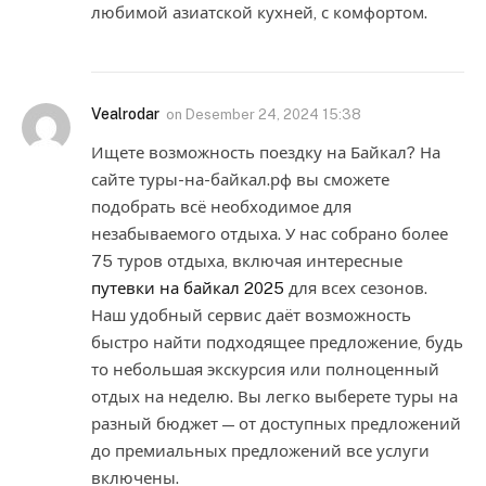
любимой азиатской кухней, с комфортом.
Vealrodar
on
Desember 24, 2024 15:38
Ищете возможность поездку на Байкал? На
сайте туры-на-байкал.рф вы сможете
подобрать всё необходимое для
незабываемого отдыха. У нас собрано более
75 туров отдыха, включая интересные
путевки на байкал 2025
для всех сезонов.
Наш удобный сервис даёт возможность
быстро найти подходящее предложение, будь
то небольшая экскурсия или полноценный
отдых на неделю. Вы легко выберете туры на
разный бюджет — от доступных предложений
до премиальных предложений все услуги
включены.