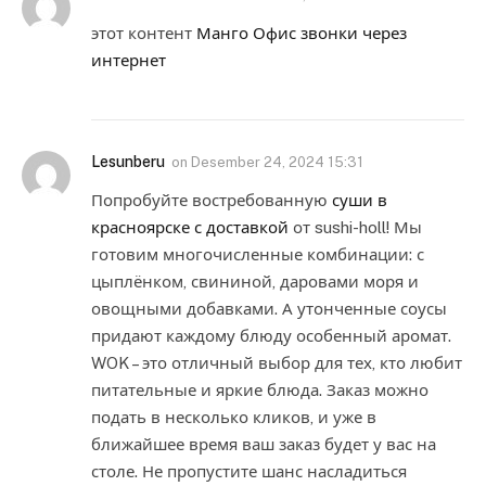
этот контент
Манго Офис звонки через
интернет
Lesunberu
on
Desember 24, 2024 15:31
Попробуйте востребованную
суши в
красноярске с доставкой
от sushi-holl! Мы
готовим многочисленные комбинации: с
цыплёнком, свининой, даровами моря и
овощными добавками. А утонченные соусы
придают каждому блюду особенный аромат.
WOK – это отличный выбор для тех, кто любит
питательные и яркие блюда. Заказ можно
подать в несколько кликов, и уже в
ближайшее время ваш заказ будет у вас на
столе. Не пропустите шанс насладиться