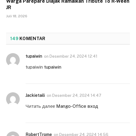
Warga Parepare Diajak Ramaikan Tribute To R-Ween
JR
Juli 18, 2026
149
KOMENTAR
tupaiwin
on
Desember 24, 2024 12:41
tupaiwin
tupaiwin
Jackietaili
on
Desember 24, 2024 14:47
Читать далее
Mango-Office вход
RobertTrome
on
Desember 24, 2024 14:56