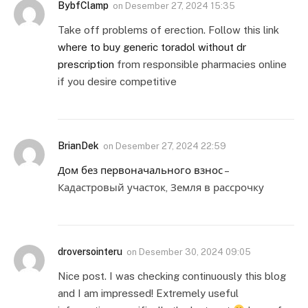
BybfClamp
on
Desember 27, 2024 15:35
Take off problems of erection. Follow this link
where to buy generic toradol without dr
prescription
from responsible pharmacies online
if you desire competitive
BrianDek
on
Desember 27, 2024 22:59
Дом без первоначального взнос
–
Кадастровый участок, Земля в рассрочку
droversointeru
on
Desember 30, 2024 09:05
Nice post. I was checking continuously this blog
and I am impressed! Extremely useful