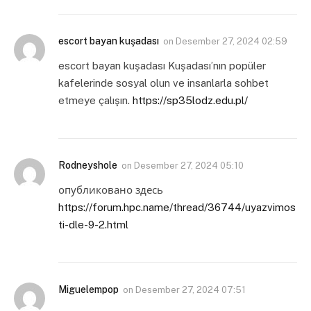
escort bayan kuşadası
on
Desember 27, 2024 02:59
escort bayan kuşadası Kuşadası’nın popüler
kafelerinde sosyal olun ve insanlarla sohbet
etmeye çalışın.
https://sp35lodz.edu.pl/
Rodneyshole
on
Desember 27, 2024 05:10
опубликовано здесь
https://forum.hpc.name/thread/36744/uyazvimos
ti-dle-9-2.html
Miguelempop
on
Desember 27, 2024 07:51