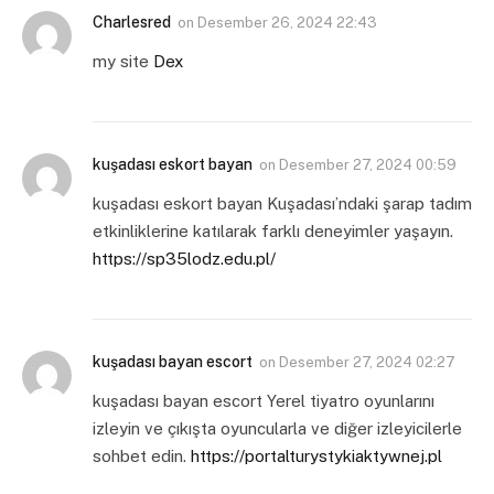
Charlesred
on
Desember 26, 2024 22:43
my site
Dex
kuşadası eskort bayan
on
Desember 27, 2024 00:59
kuşadası eskort bayan Kuşadası’ndaki şarap tadım
etkinliklerine katılarak farklı deneyimler yaşayın.
https://sp35lodz.edu.pl/
kuşadası bayan escort
on
Desember 27, 2024 02:27
kuşadası bayan escort Yerel tiyatro oyunlarını
izleyin ve çıkışta oyuncularla ve diğer izleyicilerle
sohbet edin.
https://portalturystykiaktywnej.pl