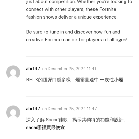
just about competition. Whether you’re looking to
connect with other players, these Fortnite
fashion shows deliver a unique experience.
Be sure to tune in and discover how fun and
creative Fortnite can be for players of all ages!
ahr147
on
Desember 25, 2024 11:41
RELX的煙彈口感多樣，煙霧量適中
一次性小煙
ahr147
on
Desember 25, 2024 11:47
深入了解 Sacai 鞋款，揭示其獨特的功能和設計。
sacai哪裡買最便宜