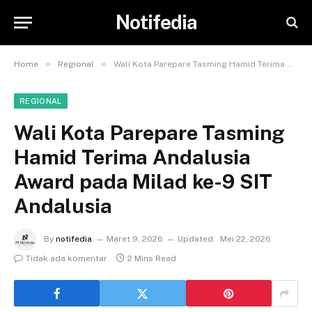
Notifedia
»
»
Home
Regional
Wali Kota Parepare Tasming Hamid Terima Andalusia Award pada Milad ke-9 SIT Andalusia
REGIONAL
Wali Kota Parepare Tasming
Hamid Terima Andalusia
Award pada Milad ke-9 SIT
Andalusia
By
notifedia
Maret 9, 2026
Updated:
Mei 22, 2026
Tidak ada komentar
2 Mins Read