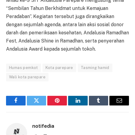
Milad ke-9 SIT Andalusia Parepare mengusung tema
“Sembilan Tahun Berkhidmat untuk Kemajuan
Peradaban”. Kegiatan tersebut juga dirangkaikan
dengan sejumlah agenda, antara lain aksi sosial donor
darah dan pemeriksaan kesehatan, Andalusia Ramadhan
Fest, Andalusia Shine in Ramadhan, serta penyerahan
Andalusia Award kepada sejumlah tokoh.
Humas pemkot
Kota parepare
Tasming hamid
Wali kota parepare
Facebook
Twitter
Pinterest
LinkedIn
Tumblr
Email
notifedia