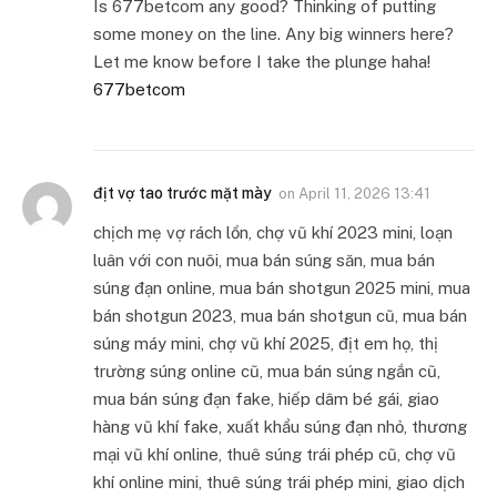
Is 677betcom any good? Thinking of putting
some money on the line. Any big winners here?
Let me know before I take the plunge haha!
677betcom
địt vợ tao trước mặt mày
on
April 11, 2026 13:41
chịch mẹ vợ rách lồn, chợ vũ khí 2023 mini, loạn
luân với con nuôi, mua bán súng săn, mua bán
súng đạn online, mua bán shotgun 2025 mini, mua
bán shotgun 2023, mua bán shotgun cũ, mua bán
súng máy mini, chợ vũ khí 2025, địt em họ, thị
trường súng online cũ, mua bán súng ngắn cũ,
mua bán súng đạn fake, hiếp dâm bé gái, giao
hàng vũ khí fake, xuất khẩu súng đạn nhỏ, thương
mại vũ khí online, thuê súng trái phép cũ, chợ vũ
khí online mini, thuê súng trái phép mini, giao dịch