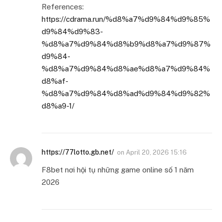
References:
https://cdrama.run/%d8%a7%d9%84%d9%85%
d9%84%d9%83-
%d8%a7%d9%84%d8%b9%d8%a7%d9%87%
d9%84-
%d8%a7%d9%84%d8%ae%d8%a7%d9%84%
d8%af-
%d8%a7%d9%84%d8%ad%d9%84%d9%82%
d8%a9-1/
https://77lotto.gb.net/
on
April 20, 2026 15:16
F8bet nơi hội tụ những game online số 1 năm
2026