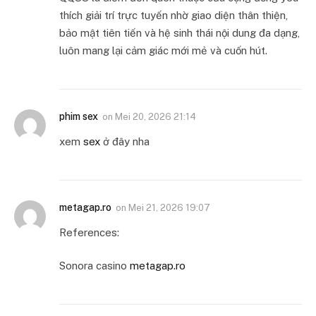
thích giải trí trực tuyến nhờ giao diện thân thiện,
bảo mật tiên tiến và hệ sinh thái nội dung đa dạng,
luôn mang lại cảm giác mới mẻ và cuốn hút.
phim sex
on
Mei 20, 2026 21:14
xem
sex
ở đây nha
metagap.ro
on
Mei 21, 2026 19:07
References:
Sonora casino
metagap.ro