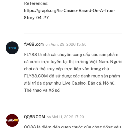
References:
https://graph.org/Is-Casino-Based-On-A-True-
Story-04-27
fly88 .com
on
April 29, 2026 13:50
FLY88 là nhà cái chuyên cung cấp các sản phẩm
cá cược trực tuyến tại thị trường Việt Nam. Người
chơi có thể truy cập trực tiếp vào trang chủ
FLY88.COM để sử dụng các danh mục sản phẩm
giải trí đa dạng như Live Ca.sino, Bắn cá, Nổ hũ,
Thể thao và Xổ số.
QQ88.COM
on
Mei 11, 2026 17:20
QQ88 là điểm đến quen thuộc của cộng đồng yêu