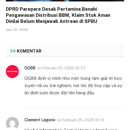
DPRD Parepare Desak Pertamina Benahi
Pengawasan Distribusi BBM, Klaim Stok Aman
Dinilai Belum Menjawab Antrean di SPBU
Juni 30, 2026
34
KOMENTAR
QQ88
on
Februari 23, 2026 02:37
QQ88 định vị mình như một trung tâm giải trí trực
tuyến tối ưu trải nghiệm, nơi tốc độ truy cập và sự
ổn định luôn được đặt lên hàng đầu.
Clement Lagorio
on
Februari 25, 2026 16:16