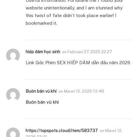
Useful information. Fortunate me I found your
website unintentionally, and I am stunned why
this twist of fate didn’t took place earlier! I
bookmarked it.
hiếp dâm học sinh
on
Februari 27, 2026 22:27
Link Gốc Phim SEX HIẾP DÂM dẫn đầu năm 2026
Buôn bán vũ khí
on
Maret 10, 2026 13:48
Buôn bán vũ khí
https://topspots.cloud/item/583737
on
Maret 12,
2026 22:41