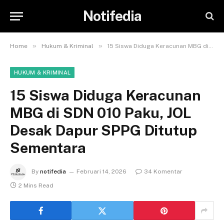
Notifedia
»
»
Home
Hukum & Kriminal
15 Siswa Diduga Keracunan MBG di SDN 010 Paku, JOL Desak Dapur SPPG Ditutup Sementara
HUKUM & KRIMINAL
15 Siswa Diduga Keracunan
MBG di SDN 010 Paku, JOL
Desak Dapur SPPG Ditutup
Sementara
By
notifedia
Februari 14, 2026
34 Komentar
2 Mins Read