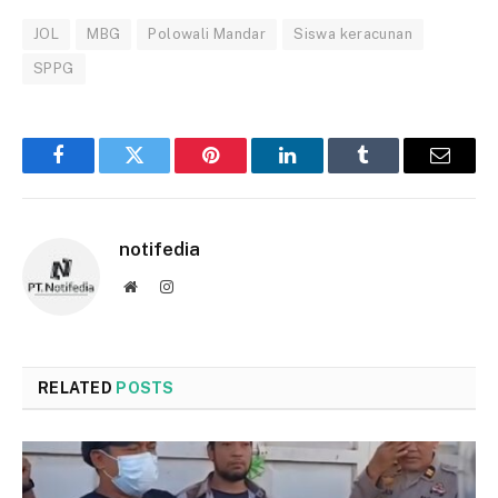
JOL
MBG
Polowali Mandar
Siswa keracunan
SPPG
Facebook
Twitter
Pinterest
LinkedIn
Tumblr
Email
notifedia
Website
Instagram
RELATED
POSTS