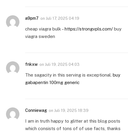
a9pm7
on
Juli 17, 2025 04:19
cheap viagra bulk –
https://strongvpls.com/
buy
viagra sweden
fnkxw
on
Juli 19, 2025 04:03
The sagacity in this serving is exceptional.
buy
gabapentin 100mg generic
Conniewag
on
Juli 19, 2025 18:39
I am in truth happy to glitter at this blog posts
which consists of tons of of use facts, thanks