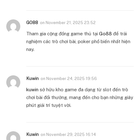
GO88
on
November 21, 2025 23:52
Tham gia cộng đồng game thủ tại
Go88
để trải
nghiệm các trò chơi bài, poker phổ biến nhất hiện
nay.
Kuwin
on
November 24, 2025 19:56
kuwin
sở hữu kho game đa dạng từ slot đến trò
chơi bài đổi thưởng, mang đến cho bạn những giây
phút giải trí tuyệt vời.
Kuwin
on
November 29, 2025 16:14