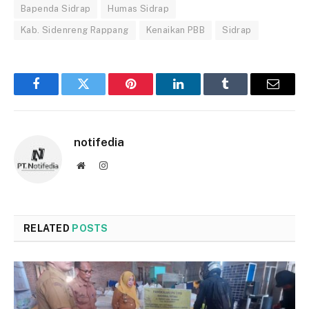
Bapenda Sidrap
Humas Sidrap
Kab. Sidenreng Rappang
Kenaikan PBB
Sidrap
Facebook
Twitter
Pinterest
LinkedIn
Tumblr
Email
notifedia
Website
Instagram
RELATED
POSTS