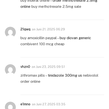
buy inderal online –
order methotrexate 2.5mg
online
buy methotrexate 2.5mg sale
21qwq
on
Juni 21, 2025 06:29
buy amoxicillin paypal –
buy diovan generic
combivent 100 mcg cheap
vhzn0
on
Juni 23, 2025 09:51
zithromax pills –
tinidazole 300mg us
nebivolol
order online
e1mno
on
Juni 27, 2025 03:35