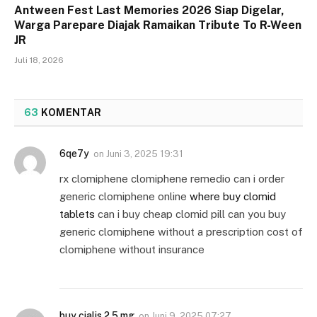
Antween Fest Last Memories 2026 Siap Digelar,
Warga Parepare Diajak Ramaikan Tribute To R-Ween
JR
Juli 18, 2026
63
KOMENTAR
6qe7y
on
Juni 3, 2025 19:31
rx clomiphene clomiphene remedio can i order
generic clomiphene online
where buy clomid
tablets
can i buy cheap clomid pill can you buy
generic clomiphene without a prescription cost of
clomiphene without insurance
buy cialis 2.5 mg
on
Juni 9, 2025 07:27