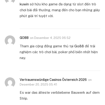
kuwin
sở hữu kho game đa dạng từ slot đến trò
chơi bài đổi thưởng, mang đến cho bạn những giây
phút giải trí tuyệt vời.
GO88
on
Desember 4, 2025 06:52
Tham gia cộng đồng game thủ tại
Go88
để trải
nghiệm các trò chơi bài, poker phổ biến nhất hiện
nay.
Vertrauenswürdige Casinos Österreich 2026
on
Desember 20, 2025 05:41
Es war das älteste verbliebene Bauwerk auf dem
Strip.