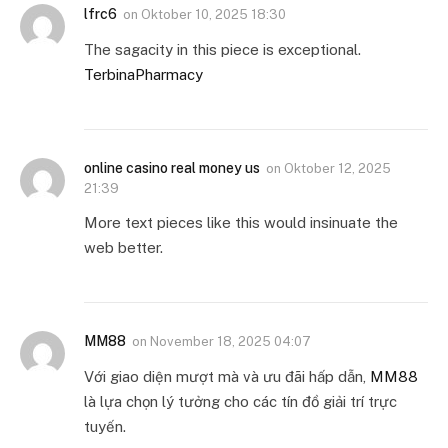
lfrc6
on
Oktober 10, 2025 18:30
The sagacity in this piece is exceptional.
TerbinaPharmacy
online casino real money us
on
Oktober 12, 2025
21:39
More text pieces like this would insinuate the
web better.
MM88
on
November 18, 2025 04:07
Với giao diện mượt mà và ưu đãi hấp dẫn,
MM88
là lựa chọn lý tưởng cho các tín đồ giải trí trực
tuyến.